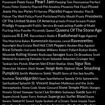
Pearl Jam
Paws
Pennywise
Perfect
Pavement
Peace
Peeping Tom
Pissed
Pussy
Phoenix
Peter Doherty
Pharrell
Phil Anselmo
Pink Floyd
Placebo
Jeans
Pixies
Plague Vendor
Pity Sex
PJ Harvey
Plan B
Presidents
Poliça
Pond
Poison The Well
Portishead
Potty Mouth
Praxis
Of The United States Of America
priests
Primal Scream
Probot
Prodigy
Public Service Broadcasting
Propagandhi
Puddle of Mudd
Queens Of The Stone Age
Purling Hiss
Puscifer
Pyramids
Queen
R.E.M.
Radiohead
Raconteurs
Rage Against
Quicksand
Radio 4
Raveonettes
Rammstein
The Machine
Rakes
Ramones
rancid
Red Hot Chili Peppers
Razorlight
Real Estate
Reuben
Rise Against
Rival Schools
Robyn
rival sons
Robbie Williams
Robert Pollard
Roddy
Savages
Rolling Stones
Woomble
Royksopp
Scars On Broadway
Scott
Screaming Females
Weiland
Scum
Sebadoh
Sebastien Grainger
Serj
Sigur Ros
Sharon Van Etten
Shellac
Tankian
Sex Pistols
Shins
Sleigh Bells
Smashing
Slayer
Silverchair
Skaters
Slash
Slipknot
Sliver
Pumpkins
Sonic Youth
Smith Westerns
Sons of the Sea
Soulfly
Soundgarden
Soulwax
Span
Sparklehorse
Speedy Ortiz
Spinnerette
St. Vincent
Splashh
Stephen Malkmus and the Jicks
Spiritualized
Stone Temple Pilots
Stereophonics
Stone Gods
Stone Gossard
Stooges
Strokes
Suede
Subways
Streets
Street Sweeper Social Club
Sum 41
Supergrass
Surfer Blood
Superchunk
Super Furry Animals
Suuns
Swearin'
Swans
System of a Down
Sweet Apple
Tame Impala
Team