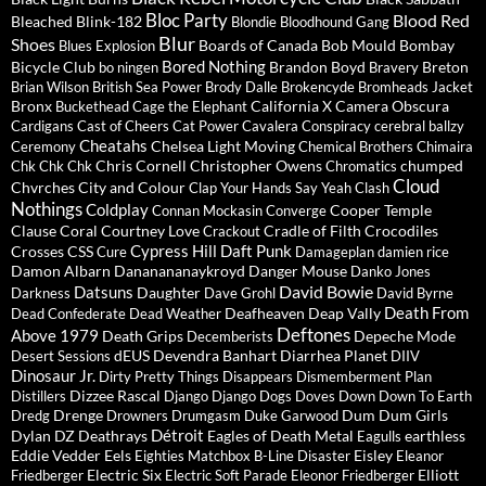
Bloc Party
Blood Red
Bleached
Blink-182
Blondie
Bloodhound Gang
Blur
Shoes
Boards of Canada
Bob Mould
Bombay
Blues Explosion
Bored Nothing
Bicycle Club
Brandon Boyd
Breton
bo ningen
Bravery
Brian Wilson
British Sea Power
Brody Dalle
Brokencyde
Bromheads Jacket
Bronx
California X
Camera Obscura
Buckethead
Cage the Elephant
Cardigans
Cast of Cheers
Cat Power
Cavalera Conspiracy
cerebral ballzy
Cheatahs
Chelsea Light Moving
Ceremony
Chemical Brothers
Chimaira
Chris Cornell
Christopher Owens
chumped
Chk Chk Chk
Chromatics
Cloud
Chvrches
City and Colour
Clap Your Hands Say Yeah
Clash
Nothings
Coldplay
Cooper Temple
Connan Mockasin
Converge
Clause
Coral
Courtney Love
Cradle of Filth
Crocodiles
Crackout
Cypress Hill
Daft Punk
Crosses
CSS
Cure
Damageplan
damien rice
Damon Albarn
Dananananaykroyd
Danger Mouse
Danko Jones
David Bowie
Datsuns
Daughter
Darkness
Dave Grohl
David Byrne
Death From
Deafheaven
Deap Vally
Dead Confederate
Dead Weather
Deftones
Above 1979
Death Grips
Depeche Mode
Decemberists
dEUS
Devendra Banhart
Diarrhea Planet
Desert Sessions
DIIV
Dinosaur Jr.
Dirty Pretty Things
Disappears
Dismemberment Plan
Dizzee Rascal
Distillers
Django Django
Dogs
Doves
Down
Down To Earth
Drenge
Dum Dum Girls
Dredg
Drowners
Drumgasm
Duke Garwood
Détroit
Dylan
DZ Deathrays
Eagles of Death Metal
earthless
Eagulls
Eddie Vedder
Eels
Eisley
Eighties Matchbox B-Line Disaster
Eleanor
Electric Six
Elliott
Friedberger
Electric Soft Parade
Eleonor Friedberger