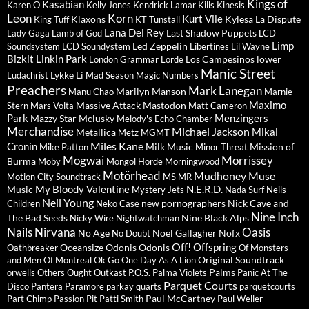
Kings of
Kasabian
Karen O
Kelly Jones
Kendrick Lamar
Kills
Kinesis
Leon
Korn
Kurt Vile
Klaxons
Kylesa
La Dispute
King Tuff
KT Tunstall
Lana Del Rey
Last Shadow Puppets
Lady Gaga
Lamb of God
LCD
Limp
Led Zeppelin
Soundsystem
LCD Soundystem
Libertines
Lil Wayne
Bizkit
Linkin Park
Los Campesinos
lower
London Grammar
Lorde
Manic Street
Lykke Li
Ludachrist
Mad Season
Magic Numbers
Preachers
Mark Lanegan
Marilyn Manson
Manu Chao
Marnie
Maximo
Massive Attack
Mastodon
Stern
Mars Volta
Matt Cameron
Park
Menzingers
Mazzy Star
Mclusky
Melody's Echo Chamber
Merchandise
Michael Jackson
Mikal
Metallica
Metz
MGMT
Miles Kane
Cronin
Milk Music
Mission of
Mike Patton
Minor Threat
Mogwai
Morrissey
Burma
Moby
Mongol Horde
Morningwood
Motörhead
Mudhoney
Muse
Motion City Soundtrack
MS MR
My Bloody Valentine
N.E.R.D.
Music
Mystery Jets
Nada Surf
Neils
Neil Young
new pornographers
Nick Cave and
Children
Neko Case
Nine Inch
The Bad Seeds
Nine Black Alps
Nicky Wire
Nightwatchman
Nails
Nirvana
Oasis
No Age
Noel Gallagher
Nofx
No Doubt
Off!
Offspring
Oceansize
Odonis Odonis
Oathbreaker
Of Monsters
Original Soundtrack
and Men
Of Montreal
Ok Go
One Day As A Lion
Palms
orwells
Others
Ought
Outkast
P.O.S.
Palma Violets
Panic At The
Parquet Courts
Disco
Pantera
Paramore
parkay quarts
parquetcourts
Paul McCartney
Part Chimp
Passion Pit
Patti Smith
Paul Weller