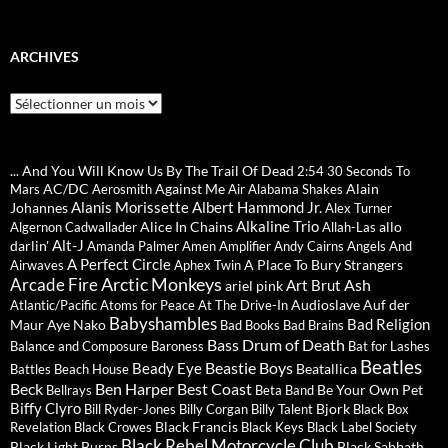
ARCHIVES
Archives
... And You Will Know Us By The Trail Of Dead
2:54
30 Seconds To
AC/DC
Against Me
Alain
Mars
Aerosmith
Air
Alabama Shakes
Alanis Morissette
Albert Hammond Jr.
Johannes
Alex Turner
Alkaline Trio
Alice In Chains
allo
Algernon Cadwallader
Allah-Las
Alt-J
darlin'
Amanda Palmer
Amen
Amplifier
Andy Cairns
Angels And
A Perfect Circle
A Place To Bury Strangers
Airwaves
Aphex Twin
Arctic Monkeys
Arcade Fire
Ash
Art Brut
ariel pink
Audioslave
Auf der
Atlantic/Pacific
Atoms for Peace
At The Drive-In
Babyshambles
Bad Religion
Maur
Aye Nako
Bad Books
Bad Brains
Bass Drum of Death
Balance and Composure
Baroness
Bat for Lashes
Beatles
Beastie Boys
Beady Eye
Beatallica
Battles
Beach House
Beck
Ben Harper
Best Coast
Be Your Own Pet
Bellrays
Beta Band
Biffy Clyro
Bjork
Bill Ryder-Jones
Billy Corgan
Billy Talent
Black Box
Black Francis
Revelation
Black Crowes
Black Keys
Black Label Society
Black Rebel Motorcycle Club
Black Light Burns
Black Sabbath