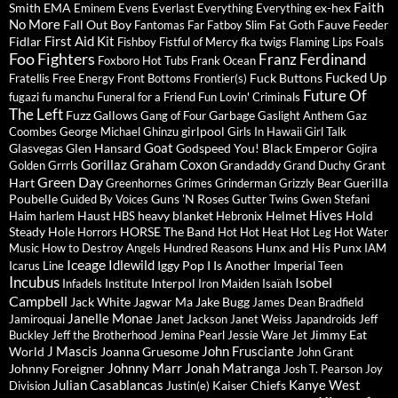
Faith
Smith
EMA
ex-hex
Eminem
Evens
Everlast
Everything Everything
No More
Fall Out Boy
Fauve
Fantomas
Far
Fatboy Slim
Fat Goth
Feeder
First Aid Kit
Fidlar
Foals
Fishboy
Fistful of Mercy
fka twigs
Flaming Lips
Foo Fighters
Franz Ferdinand
Foxboro Hot Tubs
Frank Ocean
Fucked Up
Fuck Buttons
Fratellis
Free Energy
Front Bottoms
Frontier(s)
Future Of
fugazi
fu manchu
Funeral for a Friend
Fun Lovin' Criminals
The Left
Fuzz
Gallows
Garbage
Gang of Four
Gaslight Anthem
Gaz
girlpool
Coombes
George Michael
Ghinzu
Girls In Hawaii
Girl Talk
Goat
Glasvegas
Glen Hansard
Godspeed You! Black Emperor
Gojira
Gorillaz
Graham Coxon
Grandaddy
Grant
Golden Grrrls
Grand Duchy
Green Day
Hart
Guerilla
Greenhornes
Grimes
Grinderman
Grizzly Bear
Poubelle
Guns 'N Roses
Guided By Voices
Gutter Twins
Gwen Stefani
Hives
Haust
heavy blanket
Helmet
Hold
Haim
harlem
HBS
Hebronix
Steady
Hole
HORSE The Band
Horrors
Hot Hot Heat
Hot Leg
Hot Water
Hunx and His Punx
Music
How to Destroy Angels
Hundred Reasons
IAM
Iceage
Idlewild
Iggy Pop
I Is Another
Icarus Line
Imperial Teen
Incubus
Isobel
Interpol
Infadels
Institute
Iron Maiden
Isaïah
Campbell
Jack White
Jagwar Ma
Jake Bugg
James Dean Bradfield
Janelle Monae
Jamiroquai
Janet Jackson
Janet Weiss
Japandroids
Jeff
Jimmy Eat
Buckley
Jeff the Brotherhood
Jemina Pearl
Jessie Ware
Jet
J Mascis
John Frusciante
World
Joanna Gruesome
John Grant
Johnny Marr
Jonah Matranga
Johnny Foreigner
Josh T. Pearson
Joy
Julian Casablancas
Kanye West
Kaiser Chiefs
Division
Justin(e)