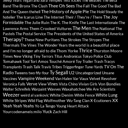
Sleep
Tears
Tegan and Sara
Temples
Test Icicles
The Beatles
The Beta
Thee Oh Sees
The Bronx
The Fall
Band
The Clash
The Good The Bad
The History of Apple Pie
And The Queen
thehell
The Hold Steady
the
The Joy
The Icarus Line
hotelier
The Internet
Their / They're / There
Formidable
The Julie Ruin
The Knife
The K.
The Last Internationale
The
The Men
Them Crooked Vultures
The National
Lawrence Arms
The
Pastels
The Postal Service
The Presidents of the United States of America
Therapy?
These New Puritans
The Strokes
The
The Strypes
Thermals
the world is a beautiful place
The Vines
The Wonder Years
Thrice
and I'm no longer afraid to die
Thom Yorke
Thurston Moore
Times New Viking
Tiny Terrors
Titus Andronicus
Tokyo Police Club
Tomahawk
Tori Amos
Touché Amoré
Tool
Toy
Trailer Trash Tracys
TV On The
Trash Talk
Transplants
Travis
Tribes
Triggerfinger
Tune-Yards
Ty Segall
Radio
U2
Tweens
Uncategorized
two fify-four
Unsane
Vampire Weekend
Vaux
Velvet Revolver
Vaccines
Van Halen
Var
Verve
Vines
Von Bondies
Veronica Falls
View
Vista Chino
Vivian Girls
Wavves
Waxahatchee
Walter Schreifels
Warpaint
We Are Scientists
Weezer
White Lung
White Denim
weird al yankovic
White Fence
XX
White Stripes
Wolfmother
Wild Flag
Wu-Tang Clan
X-Ecutioners
Yeah Yeah Yeahs
Yo La Tengo
Young Heart Attack
Yuck
Yourcodenameis:milo
Zach Hill