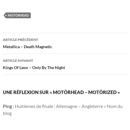
MOTÖRHEAD
Navigation
ARTICLE PRÉCÉDENT
des
Metallica – Death Magnetic
articles
ARTICLE SUIVANT
Kings Of Leon – Only By The Night
UNE RÉFLEXION SUR « MOTÖRHEAD – MOTÖRIZED »
Ping :
Huitièmes de finale : Allemagne – Angleterre « Nom du
blog