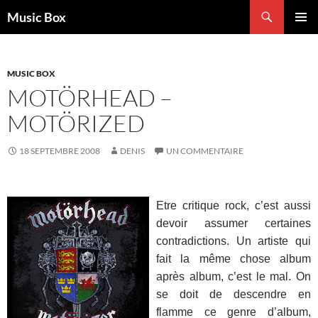
Aller
Recherche
Music Box
au
MENU
contenu
PRINCI
MUSIC BOX
MOTÖRHEAD –
MOTÖRIZED
18 SEPTEMBRE 2008
DENIS
UN COMMENTAIRE
Etre critique rock, c’est aussi
devoir assumer certaines
contradictions. Un artiste qui
fait la même chose album
après album, c’est le mal. On
se doit de descendre en
flamme ce genre d’album,