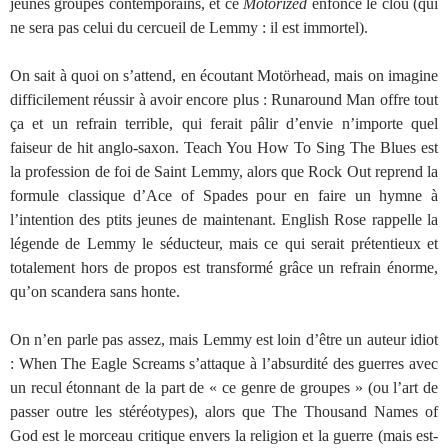
jeunes groupes contemporains, et ce
Motörized
enfonce le clou (qui
ne sera pas celui du cercueil de Lemmy : il est immortel).
On sait à quoi on s’attend, en écoutant Motörhead, mais on imagine
difficilement réussir à avoir encore plus : Runaround Man offre tout
ça et un refrain terrible, qui ferait pâlir d’envie n’importe quel
faiseur de hit anglo-saxon. Teach You How To Sing The Blues est
la profession de foi de Saint Lemmy, alors que Rock Out reprend la
formule classique d’Ace of Spades pour en faire un hymne à
l’intention des ptits jeunes de maintenant. English Rose rappelle la
légende de Lemmy le séducteur, mais ce qui serait prétentieux et
totalement hors de propos est transformé grâce un refrain énorme,
qu’on scandera sans honte.
On n’en parle pas assez, mais Lemmy est loin d’être un auteur idiot
: When The Eagle Screams s’attaque à l’absurdité des guerres avec
un recul étonnant de la part de « ce genre de groupes » (ou l’art de
passer outre les stéréotypes), alors que The Thousand Names of
God est le morceau critique envers la religion et la guerre (mais est-