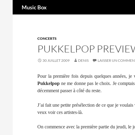
Recherche
Music Box
Aller
au
contenu
CONCERTS
PUKKELPOP PREVIEW,
30 JUILLET 2009
DENIS
LAISSER UN COMMEN
Pour la première fois depuis quelques années, je v
Pukkelpop
ne me donne pas le choix. Je comptais s
décemment passer à côté du reste.
J’ai fait une petite présélection de ce que je voulais
veux voir ces artistes-là.
On commence avec la première partie du jeudi, le j