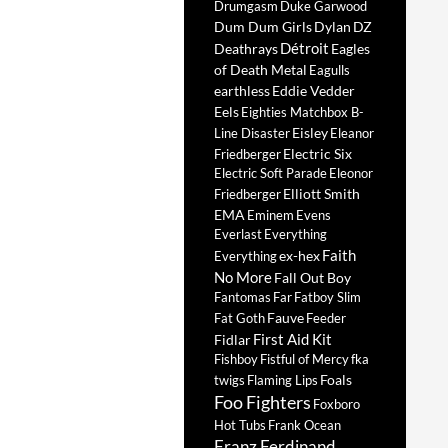
Drumgasm
Duke Garwood
Dum Dum Girls
Dylan
DZ
Détroit
Deathrays
Eagles
of Death Metal
Eagulls
earthless
Eddie Vedder
Eels
Eighties Matchbox B-
Eisley
Line Disaster
Eleanor
Electric Six
Friedberger
Electric Soft Parade
Eleonor
Elliott Smith
Friedberger
EMA
Eminem
Evens
Everlast
Everything
Faith
ex-hex
Everything
No More
Fall Out Boy
Fantomas
Far
Fatboy Slim
Fauve
Fat Goth
Feeder
First Aid Kit
Fidlar
Fishboy
Fistful of Mercy
fka
Foals
twigs
Flaming Lips
Foo Fighters
Foxboro
Hot Tubs
Frank Ocean
Franz Ferdinand