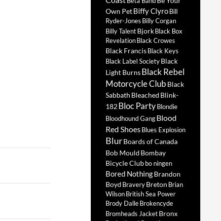
Be Your
Beta Band
Biffy Clyro
Own Pet
Bill
Ryder-Jones
Billy Corgan
Bjork
Billy Talent
Black Box
Revelation
Black Crowes
Black Francis
Black Keys
Black
Black Label Society
Black Rebel
Light Burns
Motorcycle Club
Black
Sabbath
Bleached
Blink-
Bloc Party
182
Blondie
Blood
Bloodhound Gang
Red Shoes
Blues Explosion
Blur
Boards of Canada
Bob Mould
Bombay
Bicycle Club
bo ningen
Bored Nothing
Brandon
Boyd
Breton
Bravery
Brian
Wilson
British Sea Power
Brody Dalle
Brokencyde
Bronx
Bromheads Jacket