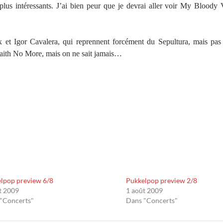
lus intéressants. J’ai bien peur que je devrai aller voir My Bloody V
 et Igor Cavalera, qui reprennent forcément du Sepultura, mais pas
Faith No More, mais on ne sait jamais…
lpop preview 6/8
Pukkelpop preview 2/8
t 2009
1 août 2009
"Concerts"
Dans "Concerts"