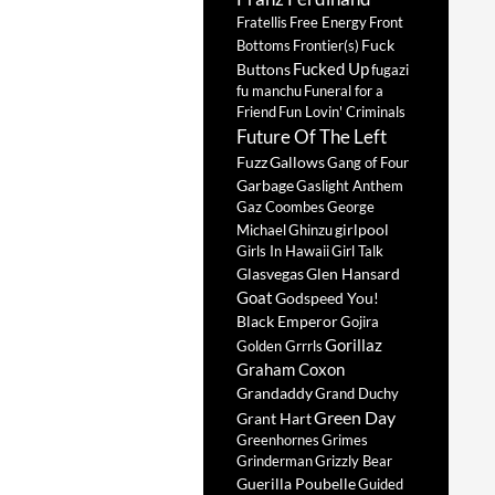
Fratellis
Free Energy
Front
Fuck
Bottoms
Frontier(s)
Fucked Up
Buttons
fugazi
fu manchu
Funeral for a
Friend
Fun Lovin' Criminals
Future Of The Left
Fuzz
Gallows
Gang of Four
Garbage
Gaslight Anthem
Gaz Coombes
George
girlpool
Michael
Ghinzu
Girls In Hawaii
Girl Talk
Glasvegas
Glen Hansard
Goat
Godspeed You!
Black Emperor
Gojira
Gorillaz
Golden Grrrls
Graham Coxon
Grandaddy
Grand Duchy
Green Day
Grant Hart
Greenhornes
Grimes
Grinderman
Grizzly Bear
Guerilla Poubelle
Guided