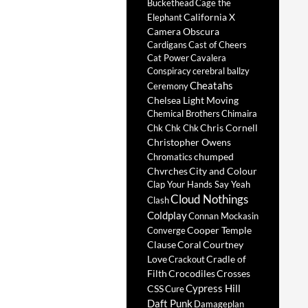
Buckethead
Cage the
California X
Elephant
Camera Obscura
Cardigans
Cast of Cheers
Cat Power
Cavalera
Conspiracy
cerebral ballzy
Cheatahs
Ceremony
Chelsea Light Moving
Chemical Brothers
Chimaira
Chris Cornell
Chk Chk Chk
Christopher Owens
chumped
Chromatics
Chvrches
City and Colour
Clap Your Hands Say Yeah
Cloud Nothings
Clash
Coldplay
Connan Mockasin
Cooper Temple
Converge
Clause
Coral
Courtney
Love
Cradle of
Crackout
Filth
Crocodiles
Crosses
Cypress Hill
CSS
Cure
Daft Punk
Damageplan