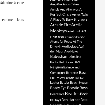
alentine à cette
Amplifier
Andy Cairns
A
Angels And Airwaves
Perfect Circle
Aphex Twin
A Place To Bury Strangers
 seulement leurs
Arctic
Arcade Fire
Monkeys
Art
ariel pink
Ash
Brut
Atlantic/Pacific
Atoms for Peace
At The
Audioslave
Auf
Drive-In
der Maur
Aye Nako
Babyshambles
Bad
Bad
Books
Bad Brains
Religion
Balance and
Bass
Composure
Baroness
Drum of Death
Bat for
Lashes
Battles
Beach House
Beastie Boys
Beady Eye
Beatles
Beck
Beatallica
Ben Harper
Best
Bellrays
Coast