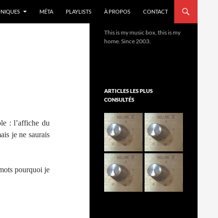
NIQUES
MÉTA
PLAYLISTS
À PROPOS
CONTACT
This is my music box, this is my
home. Since 2003.
ARTICLES LES PLUS
CONSULTÉS
e : l’affiche du
ais je ne saurais
s mots pourquoi je