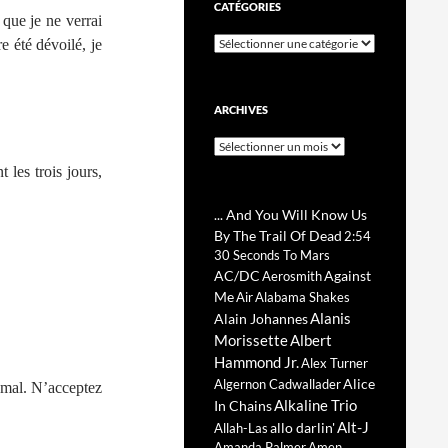
CATÉGORIES
que je ne verrai
Catégories
e été dévoilé, je
ARCHIVES
Archives
 les trois jours,
... And You Will Know Us
By The Trail Of Dead
2:54
30 Seconds To Mars
AC/DC
Against
Aerosmith
Me
Air
Alabama Shakes
Alanis
Alain Johannes
Morissette
Albert
Hammond Jr.
Alex Turner
Alice
Algernon Cadwallader
 mal. N’acceptez
Alkaline Trio
In Chains
Alt-J
allo darlin'
Allah-Las
Amanda Palmer
Amen