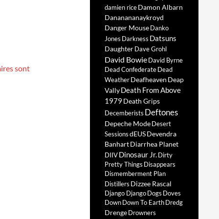
Damon Albarn
damien rice
Dananananaykroyd
Danger Mouse
Danko
Datsuns
Jones
Darkness
Daughter
Dave Grohl
David Bowie
David Byrne
ires sont
Dead Confederate
Dead
Deafheaven
Deap
Weather
Death From Above
Vally
1979
Death Grips
Deftones
Decemberists
Depeche Mode
Desert
dEUS
Devendra
Sessions
Banhart
Diarrhea Planet
Dinosaur Jr.
DIIV
Dirty
Pretty Things
Disappears
Dismemberment Plan
Dizzee Rascal
Distillers
Django Django
Dogs
Doves
Down
Down To Earth
Dredg
Drenge
Drowners