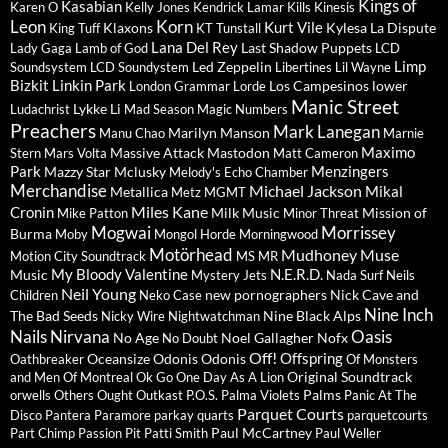
Kings of
Kasabian
Karen O
Kelly Jones
Kendrick Lamar
Kills
Kinesis
Leon
Korn
Kurt Vile
Klaxons
Kylesa
La Dispute
King Tuff
KT Tunstall
Lana Del Rey
Last Shadow Puppets
Lady Gaga
Lamb of God
LCD
Limp
Led Zeppelin
Soundsystem
LCD Soundystem
Libertines
Lil Wayne
Bizkit
Linkin Park
Los Campesinos
lower
London Grammar
Lorde
Manic Street
Lykke Li
Ludachrist
Mad Season
Magic Numbers
Preachers
Mark Lanegan
Marilyn Manson
Manu Chao
Marnie
Maximo
Massive Attack
Mastodon
Stern
Mars Volta
Matt Cameron
Park
Menzingers
Mazzy Star
Mclusky
Melody's Echo Chamber
Merchandise
Michael Jackson
Mikal
Metallica
Metz
MGMT
Miles Kane
Cronin
Milk Music
Mission of
Mike Patton
Minor Threat
Mogwai
Morrissey
Burma
Moby
Mongol Horde
Morningwood
Motörhead
Mudhoney
Muse
Motion City Soundtrack
MS MR
My Bloody Valentine
N.E.R.D.
Music
Mystery Jets
Nada Surf
Neils
Neil Young
new pornographers
Nick Cave and
Children
Neko Case
Nine Inch
The Bad Seeds
Nine Black Alps
Nicky Wire
Nightwatchman
Nails
Nirvana
Oasis
No Age
Noel Gallagher
Nofx
No Doubt
Off!
Offspring
Oceansize
Odonis Odonis
Oathbreaker
Of Monsters
Original Soundtrack
and Men
Of Montreal
Ok Go
One Day As A Lion
Palms
orwells
Others
Ought
Outkast
P.O.S.
Palma Violets
Panic At The
Parquet Courts
Disco
Pantera
Paramore
parkay quarts
parquetcourts
Paul McCartney
Part Chimp
Passion Pit
Patti Smith
Paul Weller