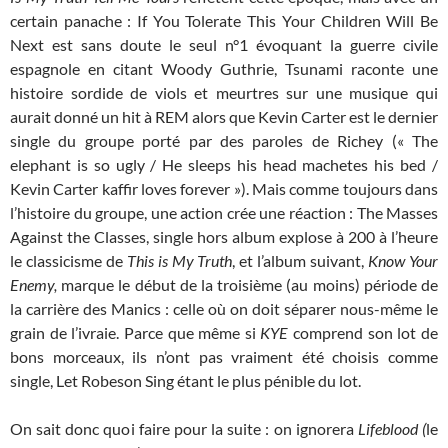
certain panache : If You Tolerate This Your Children Will Be
Next est sans doute le seul n°1 évoquant la guerre civile
espagnole en citant Woody Guthrie, Tsunami raconte une
histoire sordide de viols et meurtres sur une musique qui
aurait donné un hit à REM alors que Kevin Carter est le dernier
single du groupe porté par des paroles de Richey (« The
elephant is so ugly / He sleeps his head machetes his bed /
Kevin Carter kaffir loves forever »). Mais comme toujours dans
l’histoire du groupe, une action crée une réaction : The Masses
Against the Classes, single hors album explose à 200 à l’heure
le classicisme de
This is My Truth
, et l’album suivant,
Know Your
Enemy,
marque le début de la troisième (au moins) période de
la carrière des Manics : celle où on doit séparer nous-même le
grain de l’ivraie. Parce que même si
KYE
comprend son lot de
bons morceaux, ils n’ont pas vraiment été choisis comme
single, Let Robeson Sing étant le plus pénible du lot.
On sait donc quoi faire pour la suite : on ignorera
Lifeblood (
le