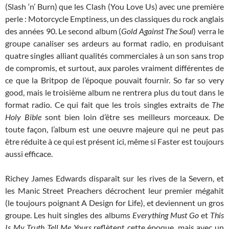
(Slash ‘n’ Burn) que les Clash (You Love Us) avec une première
perle : Motorcycle Emptiness, un des classiques du rock anglais
des années 90. Le second album (
Gold Against The Soul
) verra le
groupe canaliser ses ardeurs au format radio, en produisant
quatre singles alliant qualités commerciales à un son sans trop
de compromis, et surtout, aux paroles vraiment différentes de
ce que la Britpop de l’époque pouvait fournir. So far so very
good, mais le troisième album ne rentrera plus du tout dans le
format radio. Ce qui fait que les trois singles extraits de
The
Holy Bible
sont bien loin d’être ses meilleurs morceaux. De
toute façon, l’album est une oeuvre majeure qui ne peut pas
être réduite à ce qui est présent ici, même si Faster est toujours
aussi efficace.
Richey James Edwards disparaît sur les rives de la Severn, et
les Manic Street Preachers décrochent leur premier mégahit
(le toujours poignant A Design for Life), et deviennent un gros
groupe. Les huit singles des albums
Everything Must Go
et
This
Is My Truth Tell Me Yours
reflètent cette époque, mais avec un