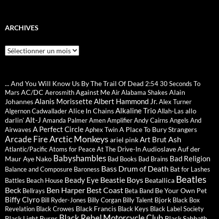
ARCHIVES
Archives
... And You Will Know Us By The Trail Of Dead
2:54
30 Seconds To
AC/DC
Against Me
Alain
Mars
Aerosmith
Air
Alabama Shakes
Alanis Morissette
Albert Hammond Jr.
Johannes
Alex Turner
Alkaline Trio
Alice In Chains
allo
Algernon Cadwallader
Allah-Las
Alt-J
darlin'
Amanda Palmer
Amen
Amplifier
Andy Cairns
Angels And
A Perfect Circle
A Place To Bury Strangers
Airwaves
Aphex Twin
Arctic Monkeys
Arcade Fire
Ash
Art Brut
ariel pink
Audioslave
Auf der
Atlantic/Pacific
Atoms for Peace
At The Drive-In
Babyshambles
Bad Religion
Maur
Aye Nako
Bad Books
Bad Brains
Bass Drum of Death
Balance and Composure
Baroness
Bat for Lashes
Beatles
Beastie Boys
Beady Eye
Beatallica
Battles
Beach House
Beck
Ben Harper
Best Coast
Be Your Own Pet
Bellrays
Beta Band
Biffy Clyro
Bjork
Bill Ryder-Jones
Billy Corgan
Billy Talent
Black Box
Black Francis
Revelation
Black Crowes
Black Keys
Black Label Society
Black Rebel Motorcycle Club
Black Light Burns
Black Sabbath