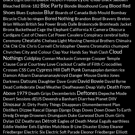
Bloc Party
Blood Red
Bleached
Blink-182
Blondie
Bloodhound Gang
Blur
Shoes
Boards of Canada
Bob Mould
Bombay
Blues Explosion
Bored Nothing
Bicycle Club
Brandon Boyd
Breton
bo ningen
Bravery
Brian Wilson
British Sea Power
Brody Dalle
Brokencyde
Bromheads Jacket
Bronx
California X
Camera Obscura
Buckethead
Cage the Elephant
Cardigans
Cast of Cheers
Cat Power
Cavalera Conspiracy
cerebral ballzy
Cheatahs
Chelsea Light Moving
Ceremony
Chemical Brothers
Chimaira
Chris Cornell
Christopher Owens
chumped
Chk Chk Chk
Chromatics
Cloud
Chvrches
City and Colour
Clap Your Hands Say Yeah
Clash
Nothings
Coldplay
Cooper Temple
Connan Mockasin
Converge
Clause
Coral
Courtney Love
Cradle of Filth
Crocodiles
Crackout
Cypress Hill
Daft Punk
Crosses
CSS
Cure
Damageplan
damien rice
Damon Albarn
Dananananaykroyd
Danger Mouse
Danko Jones
David Bowie
Datsuns
Daughter
Darkness
Dave Grohl
David Byrne
Death From
Deafheaven
Deap Vally
Dead Confederate
Dead Weather
Deftones
Above 1979
Death Grips
Depeche Mode
Decemberists
dEUS
Devendra Banhart
Diarrhea Planet
Desert Sessions
DIIV
Dinosaur Jr.
Dirty Pretty Things
Disappears
Dismemberment Plan
Dizzee Rascal
Distillers
Django Django
Dogs
Doves
Down
Down To Earth
Drenge
Dum Dum Girls
Dredg
Drowners
Drumgasm
Duke Garwood
Détroit
Dylan
DZ Deathrays
Eagles of Death Metal
earthless
Eagulls
Eddie Vedder
Eels
Eisley
Eighties Matchbox B-Line Disaster
Eleanor
Electric Six
Elliott
Friedberger
Electric Soft Parade
Eleonor Friedberger