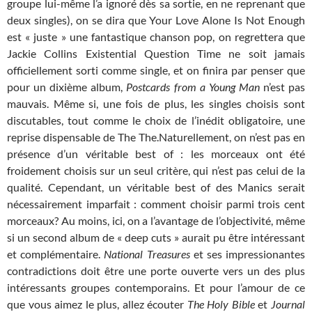
groupe lui-même l’a ignoré dès sa sortie, en ne reprenant que
deux singles), on se dira que Your Love Alone Is Not Enough
est « juste » une fantastique chanson pop, on regrettera que
Jackie Collins Existential Question Time ne soit jamais
officiellement sorti comme single, et on finira par penser que
pour un dixième album,
Postcards from a Young Man
n’est pas
mauvais. Même si, une fois de plus, les singles choisis sont
discutables, tout comme le choix de l’inédit obligatoire, une
reprise dispensable de The The.Naturellement, on n’est pas en
présence d’un véritable best of : les morceaux ont été
froidement choisis sur un seul critère, qui n’est pas celui de la
qualité. Cependant, un véritable best of des Manics serait
nécessairement imparfait : comment choisir parmi trois cent
morceaux? Au moins, ici, on a l’avantage de l’objectivité, même
si un second album de « deep cuts » aurait pu être intéressant
et complémentaire.
National Treasures
et ses impressionantes
contradictions doit être une porte ouverte vers un des plus
intéressants groupes contemporains. Et pour l’amour de ce
que vous aimez le plus, allez écouter
The Holy Bible
et
Journal