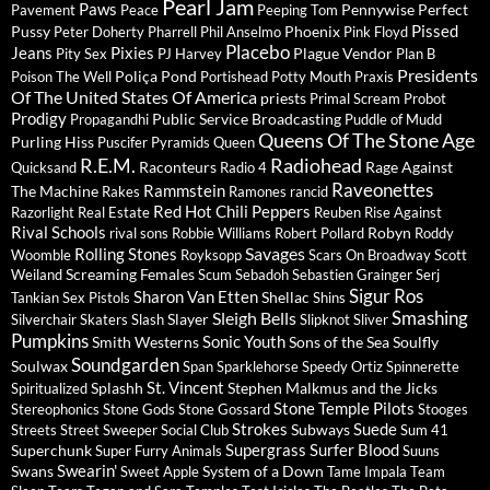
Pearl Jam
Paws
Pennywise
Perfect
Pavement
Peace
Peeping Tom
Pissed
Pussy
Phoenix
Peter Doherty
Pharrell
Phil Anselmo
Pink Floyd
Placebo
Jeans
Pixies
Plague Vendor
Pity Sex
PJ Harvey
Plan B
Presidents
Poliça
Pond
Poison The Well
Portishead
Potty Mouth
Praxis
Of The United States Of America
priests
Primal Scream
Probot
Prodigy
Public Service Broadcasting
Propagandhi
Puddle of Mudd
Queens Of The Stone Age
Purling Hiss
Puscifer
Pyramids
Queen
R.E.M.
Radiohead
Raconteurs
Rage Against
Quicksand
Radio 4
Raveonettes
Rammstein
The Machine
Rakes
Ramones
rancid
Red Hot Chili Peppers
Razorlight
Real Estate
Reuben
Rise Against
Rival Schools
Robyn
rival sons
Robbie Williams
Robert Pollard
Roddy
Savages
Rolling Stones
Woomble
Royksopp
Scars On Broadway
Scott
Screaming Females
Weiland
Scum
Sebadoh
Sebastien Grainger
Serj
Sigur Ros
Sharon Van Etten
Shellac
Tankian
Sex Pistols
Shins
Sleigh Bells
Smashing
Slayer
Silverchair
Skaters
Slash
Slipknot
Sliver
Pumpkins
Sonic Youth
Smith Westerns
Sons of the Sea
Soulfly
Soundgarden
Soulwax
Span
Sparklehorse
Speedy Ortiz
Spinnerette
St. Vincent
Splashh
Stephen Malkmus and the Jicks
Spiritualized
Stone Temple Pilots
Stereophonics
Stone Gods
Stone Gossard
Stooges
Strokes
Suede
Subways
Streets
Street Sweeper Social Club
Sum 41
Supergrass
Surfer Blood
Superchunk
Super Furry Animals
Suuns
Swearin'
Swans
System of a Down
Sweet Apple
Tame Impala
Team