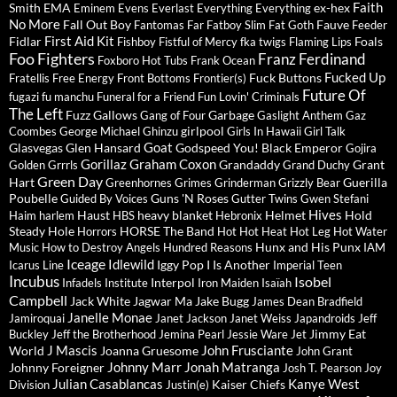
Faith
Smith
EMA
ex-hex
Eminem
Evens
Everlast
Everything Everything
No More
Fall Out Boy
Fauve
Fantomas
Far
Fatboy Slim
Fat Goth
Feeder
First Aid Kit
Fidlar
Foals
Fishboy
Fistful of Mercy
fka twigs
Flaming Lips
Foo Fighters
Franz Ferdinand
Foxboro Hot Tubs
Frank Ocean
Fucked Up
Fuck Buttons
Fratellis
Free Energy
Front Bottoms
Frontier(s)
Future Of
fugazi
fu manchu
Funeral for a Friend
Fun Lovin' Criminals
The Left
Fuzz
Gallows
Garbage
Gang of Four
Gaslight Anthem
Gaz
girlpool
Coombes
George Michael
Ghinzu
Girls In Hawaii
Girl Talk
Goat
Glasvegas
Glen Hansard
Godspeed You! Black Emperor
Gojira
Gorillaz
Graham Coxon
Grandaddy
Grant
Golden Grrrls
Grand Duchy
Green Day
Hart
Guerilla
Greenhornes
Grimes
Grinderman
Grizzly Bear
Poubelle
Guns 'N Roses
Guided By Voices
Gutter Twins
Gwen Stefani
Hives
Haust
heavy blanket
Helmet
Hold
Haim
harlem
HBS
Hebronix
Steady
Hole
HORSE The Band
Horrors
Hot Hot Heat
Hot Leg
Hot Water
Hunx and His Punx
Music
How to Destroy Angels
Hundred Reasons
IAM
Iceage
Idlewild
Iggy Pop
I Is Another
Icarus Line
Imperial Teen
Incubus
Isobel
Interpol
Infadels
Institute
Iron Maiden
Isaïah
Campbell
Jack White
Jagwar Ma
Jake Bugg
James Dean Bradfield
Janelle Monae
Jamiroquai
Janet Jackson
Janet Weiss
Japandroids
Jeff
Jimmy Eat
Buckley
Jeff the Brotherhood
Jemina Pearl
Jessie Ware
Jet
J Mascis
John Frusciante
World
Joanna Gruesome
John Grant
Johnny Marr
Jonah Matranga
Johnny Foreigner
Josh T. Pearson
Joy
Julian Casablancas
Kanye West
Kaiser Chiefs
Division
Justin(e)