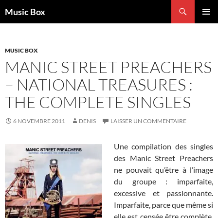
Aller
Recherche
Music Box
au
MENU
contenu
PRINCI
MUSIC BOX
MANIC STREET PREACHERS
– NATIONAL TREASURES :
THE COMPLETE SINGLES
6 NOVEMBRE 2011
DENIS
LAISSER UN COMMENTAIRE
Une compilation des singles
des Manic Street Preachers
ne pouvait qu’être à l’image
du groupe : imparfaite,
excessive et passionnante.
Imparfaite, parce que même si
elle est censée être complète,