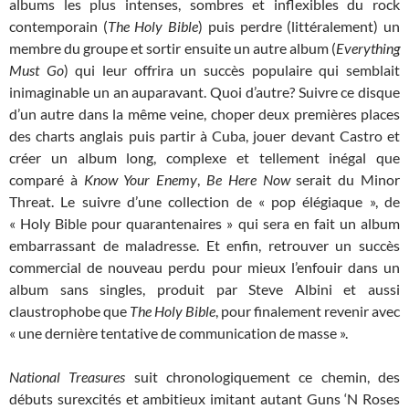
albums les plus intenses, sombres et inflexibles du rock
contemporain (
The Holy Bible
) puis perdre (littéralement) un
membre du groupe et sortir ensuite un autre album (
Everything
Must Go
) qui leur offrira un succès populaire qui semblait
inimaginable un an auparavant. Quoi d’autre? Suivre ce disque
d’un autre dans la même veine, choper deux premières places
des charts anglais puis partir à Cuba, jouer devant Castro et
créer un album long, complexe et tellement inégal que
comparé à
Know Your Enemy
,
Be Here Now
serait du Minor
Threat. Le suivre d’une collection de « pop élégiaque », de
« Holy Bible pour quarantenaires » qui sera en fait un album
embarrassant de maladresse. Et enfin, retrouver un succès
commercial de nouveau perdu pour mieux l’enfouir dans un
album sans singles, produit par Steve Albini et aussi
claustrophobe que
The Holy Bible
, pour finalement revenir avec
« une dernière tentative de communication de masse ».
National Treasures
suit chronologiquement ce chemin, des
débuts surexcités et ambitieux imitant autant Guns ‘N Roses