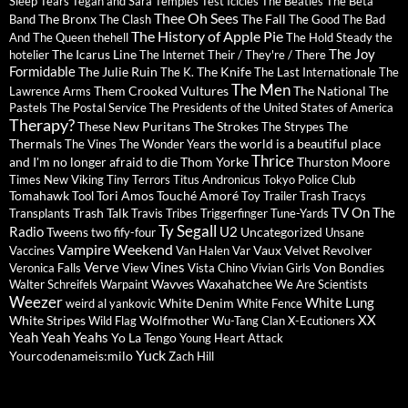
Sleep
Tears
Tegan and Sara
Temples
Test Icicles
The Beatles
The Beta
Thee Oh Sees
The Bronx
The Fall
Band
The Clash
The Good The Bad
The History of Apple Pie
And The Queen
thehell
The Hold Steady
the
The Joy
The Icarus Line
hotelier
The Internet
Their / They're / There
Formidable
The Julie Ruin
The Knife
The K.
The Last Internationale
The
The Men
Them Crooked Vultures
The National
Lawrence Arms
The
Pastels
The Postal Service
The Presidents of the United States of America
Therapy?
These New Puritans
The Strokes
The
The Strypes
Thermals
the world is a beautiful place
The Vines
The Wonder Years
Thrice
and I'm no longer afraid to die
Thom Yorke
Thurston Moore
Times New Viking
Tiny Terrors
Titus Andronicus
Tokyo Police Club
Tomahawk
Tori Amos
Touché Amoré
Tool
Toy
Trailer Trash Tracys
TV On The
Trash Talk
Transplants
Travis
Tribes
Triggerfinger
Tune-Yards
Ty Segall
Radio
U2
Tweens
Uncategorized
two fify-four
Unsane
Vampire Weekend
Vaux
Velvet Revolver
Vaccines
Van Halen
Var
Verve
Vines
Von Bondies
Veronica Falls
View
Vista Chino
Vivian Girls
Wavves
Waxahatchee
Walter Schreifels
Warpaint
We Are Scientists
Weezer
White Lung
White Denim
weird al yankovic
White Fence
XX
White Stripes
Wolfmother
Wild Flag
Wu-Tang Clan
X-Ecutioners
Yeah Yeah Yeahs
Yo La Tengo
Young Heart Attack
Yuck
Yourcodenameis:milo
Zach Hill