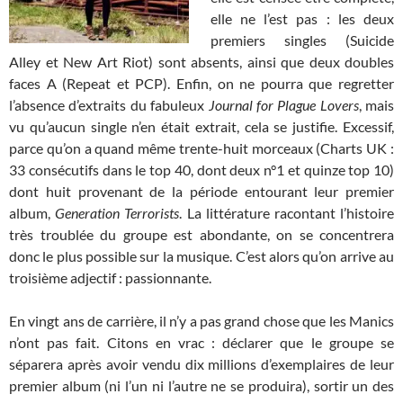
elle ne l’est pas : les deux
premiers singles (Suicide
Alley et New Art Riot) sont absents, ainsi que deux doubles
faces A (Repeat et PCP). Enfin, on ne pourra que regretter
l’absence d’extraits du fabuleux
Journal for Plague Lovers
, mais
vu qu’aucun single n’en était extrait, cela se justifie. Excessif,
parce qu’on a quand même trente-huit morceaux (Charts UK :
33 consécutifs dans le top 40, dont deux n°1 et quinze top 10)
dont huit provenant de la période entourant leur premier
album,
Generation Terrorists
. La littérature racontant l’histoire
très troublée du groupe est abondante, on se concentrera
donc le plus possible sur la musique. C’est alors qu’on arrive au
troisième adjectif : passionnante.
En vingt ans de carrière, il n’y a pas grand chose que les Manics
n’ont pas fait. Citons en vrac : déclarer que le groupe se
séparera après avoir vendu dix millions d’exemplaires de leur
premier album (ni l’un ni l’autre ne se produira), sortir un des