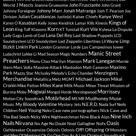
J Mascis
John Frusciante
World
Joanna Gruesome
John Grant
Johnny Marr
Jonah Matranga
Johnny Foreigner
Josh T. Pearson
Joy
Julian Casablancas
Kanye West
Kaiser Chiefs
Division
Justin(e)
Kings of
Kasabian
Karen O
Kelly Jones
Kendrick Lamar
Kills
Kinesis
Leon
Korn
Kurt Vile
Klaxons
Kylesa
La Dispute
King Tuff
KT Tunstall
Lana Del Rey
Last Shadow Puppets
Lady Gaga
Lamb of God
LCD
Limp
Led Zeppelin
Soundsystem
LCD Soundystem
Libertines
Lil Wayne
Bizkit
Linkin Park
Los Campesinos
lower
London Grammar
Lorde
Manic Street
Lykke Li
Ludachrist
Mad Season
Magic Numbers
Preachers
Mark Lanegan
Marilyn Manson
Manu Chao
Marnie
Maximo
Massive Attack
Mastodon
Stern
Mars Volta
Matt Cameron
Park
Menzingers
Mazzy Star
Mclusky
Melody's Echo Chamber
Merchandise
Michael Jackson
Mikal
Metallica
Metz
MGMT
Miles Kane
Cronin
Milk Music
Mission of
Mike Patton
Minor Threat
Mogwai
Morrissey
Burma
Moby
Mongol Horde
Morningwood
Motörhead
Mudhoney
Muse
Motion City Soundtrack
MS MR
My Bloody Valentine
N.E.R.D.
Music
Mystery Jets
Nada Surf
Neils
Neil Young
new pornographers
Nick Cave and
Children
Neko Case
Nine Inch
The Bad Seeds
Nine Black Alps
Nicky Wire
Nightwatchman
Nails
Nirvana
Oasis
No Age
Noel Gallagher
Nofx
No Doubt
Off!
Offspring
Oceansize
Odonis Odonis
Oathbreaker
Of Monsters
Original Soundtrack
and Men
Of Montreal
Ok Go
One Day As A Lion