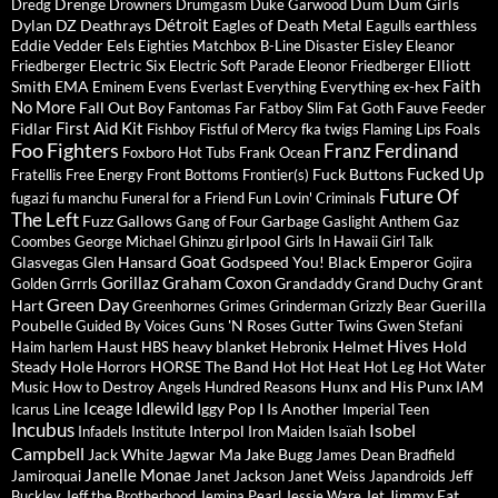
Drenge
Dum Dum Girls
Dredg
Drowners
Drumgasm
Duke Garwood
Détroit
Dylan
DZ Deathrays
Eagles of Death Metal
earthless
Eagulls
Eddie Vedder
Eels
Eisley
Eighties Matchbox B-Line Disaster
Eleanor
Electric Six
Elliott
Friedberger
Electric Soft Parade
Eleonor Friedberger
Faith
Smith
EMA
ex-hex
Eminem
Evens
Everlast
Everything Everything
No More
Fall Out Boy
Fauve
Fantomas
Far
Fatboy Slim
Fat Goth
Feeder
First Aid Kit
Fidlar
Foals
Fishboy
Fistful of Mercy
fka twigs
Flaming Lips
Foo Fighters
Franz Ferdinand
Foxboro Hot Tubs
Frank Ocean
Fucked Up
Fuck Buttons
Fratellis
Free Energy
Front Bottoms
Frontier(s)
Future Of
fugazi
fu manchu
Funeral for a Friend
Fun Lovin' Criminals
The Left
Fuzz
Gallows
Garbage
Gang of Four
Gaslight Anthem
Gaz
girlpool
Coombes
George Michael
Ghinzu
Girls In Hawaii
Girl Talk
Goat
Glasvegas
Glen Hansard
Godspeed You! Black Emperor
Gojira
Gorillaz
Graham Coxon
Grandaddy
Grant
Golden Grrrls
Grand Duchy
Green Day
Hart
Guerilla
Greenhornes
Grimes
Grinderman
Grizzly Bear
Poubelle
Guns 'N Roses
Guided By Voices
Gutter Twins
Gwen Stefani
Hives
Haust
heavy blanket
Helmet
Hold
Haim
harlem
HBS
Hebronix
Steady
Hole
HORSE The Band
Horrors
Hot Hot Heat
Hot Leg
Hot Water
Hunx and His Punx
Music
How to Destroy Angels
Hundred Reasons
IAM
Iceage
Idlewild
Iggy Pop
I Is Another
Icarus Line
Imperial Teen
Incubus
Isobel
Interpol
Infadels
Institute
Iron Maiden
Isaïah
Campbell
Jack White
Jagwar Ma
Jake Bugg
James Dean Bradfield
Janelle Monae
Jamiroquai
Janet Jackson
Janet Weiss
Japandroids
Jeff
Jimmy Eat
Buckley
Jeff the Brotherhood
Jemina Pearl
Jessie Ware
Jet