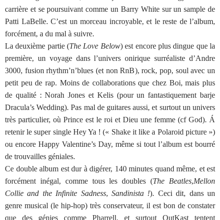
carrière et se poursuivant comme un Barry White sur un sample de
Patti LaBelle. C’est un morceau incroyable, et le reste de l’album,
forcément, a du mal à suivre.
La deuxième partie (
The Love Below
) est encore plus dingue que la
première, un voyage dans l’univers onirique surréaliste d’Andre
3000, fusion rhythm’n’blues (et non RnB), rock, pop, soul avec un
petit peu de rap. Moins de collaborations que chez Boi, mais plus
de qualité : Norah Jones et Kelis (pour un fantastiquement barje
Dracula’s Wedding). Pas mal de guitares aussi, et surtout un univers
très particulier, où Prince est le roi et Dieu une femme (cf God). Á
retenir le super single Hey Ya ! (« Shake it like a Polaroid picture »)
ou encore Happy Valentine’s Day, même si tout l’album est bourré
de trouvailles géniales.
Ce double album est dur à digérer, 140 minutes quand même, et est
forcément inégal, comme tous les doubles (
The Beatles
,
Mellon
Collie and the Infinite Sadness
,
Sandinista !
). Ceci dit, dans un
genre musical (le hip-hop) très conservateur, il est bon de constater
que des génies comme Pharrell, et surtout OutKast tentent