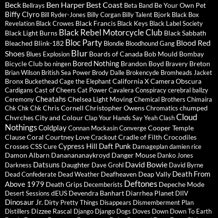
Beck
Ben Harper
Best Coast
Be Your Own Pet
Bellrays
Beta Band
Biffy Clyro
Bjork
Bill Ryder-Jones
Billy Corgan
Billy Talent
Black Box
Black Francis
Revelation
Black Crowes
Black Keys
Black Label Society
Black Rebel Motorcycle Club
Black Light Burns
Black Sabbath
Bloc Party
Blood Red
Bleached
Blink-182
Blondie
Bloodhound Gang
Blur
Shoes
Boards of Canada
Bob Mould
Bombay
Blues Explosion
Bored Nothing
Bicycle Club
Brandon Boyd
Breton
bo ningen
Bravery
Brian Wilson
British Sea Power
Brody Dalle
Brokencyde
Bromheads Jacket
Bronx
California X
Camera Obscura
Buckethead
Cage the Elephant
Cardigans
Cast of Cheers
Cat Power
Cavalera Conspiracy
cerebral ballzy
Cheatahs
Chelsea Light Moving
Ceremony
Chemical Brothers
Chimaira
Chris Cornell
Christopher Owens
chumped
Chk Chk Chk
Chromatics
Cloud
Chvrches
City and Colour
Clap Your Hands Say Yeah
Clash
Nothings
Coldplay
Cooper Temple
Connan Mockasin
Converge
Clause
Coral
Courtney Love
Cradle of Filth
Crocodiles
Crackout
Cypress Hill
Daft Punk
Crosses
CSS
Cure
Damageplan
damien rice
Damon Albarn
Dananananaykroyd
Danger Mouse
Danko Jones
David Bowie
Datsuns
Daughter
Darkness
Dave Grohl
David Byrne
Death From
Deafheaven
Deap Vally
Dead Confederate
Dead Weather
Deftones
Above 1979
Death Grips
Depeche Mode
Decemberists
dEUS
Devendra Banhart
Diarrhea Planet
Desert Sessions
DIIV
Dinosaur Jr.
Dirty Pretty Things
Disappears
Dismemberment Plan
Dizzee Rascal
Distillers
Django Django
Dogs
Doves
Down
Down To Earth