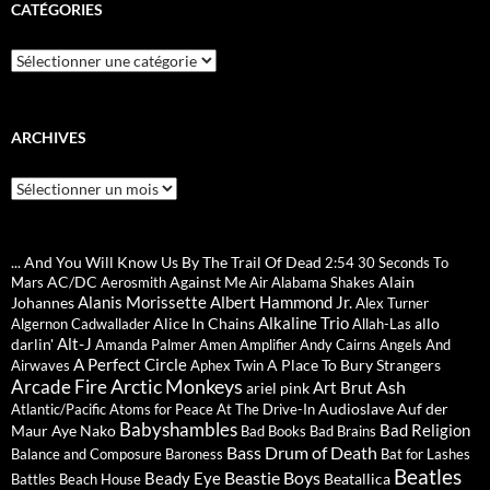
CATÉGORIES
Catégories
ARCHIVES
Archives
... And You Will Know Us By The Trail Of Dead
2:54
30 Seconds To
AC/DC
Against Me
Alain
Mars
Aerosmith
Air
Alabama Shakes
Alanis Morissette
Albert Hammond Jr.
Johannes
Alex Turner
Alkaline Trio
Alice In Chains
allo
Algernon Cadwallader
Allah-Las
Alt-J
darlin'
Amanda Palmer
Amen
Amplifier
Andy Cairns
Angels And
A Perfect Circle
A Place To Bury Strangers
Airwaves
Aphex Twin
Arctic Monkeys
Arcade Fire
Ash
Art Brut
ariel pink
Audioslave
Auf der
Atlantic/Pacific
Atoms for Peace
At The Drive-In
Babyshambles
Bad Religion
Maur
Aye Nako
Bad Books
Bad Brains
Bass Drum of Death
Balance and Composure
Baroness
Bat for Lashes
Beatles
Beastie Boys
Beady Eye
Beatallica
Battles
Beach House