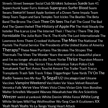
Strokes
Suede
Subways
Streets
Street Sweeper Social Club
Sum 41
Supergrass
Surfer Blood
Superchunk
Super Furry Animals
Suuns
Swearin'
Swans
System of a Down
Sweet Apple
Tame Impala
Team
Sleep
Tears
Tegan and Sara
Temples
Test Icicles
The Beatles
The Beta
Thee Oh Sees
The Bronx
The Fall
Band
The Clash
The Good The Bad
The History of Apple Pie
And The Queen
thehell
The Hold Steady
the
The Joy
The Icarus Line
hotelier
The Internet
Their / They're / There
Formidable
The Julie Ruin
The Knife
The K.
The Last Internationale
The
The Men
Them Crooked Vultures
The National
Lawrence Arms
The
Pastels
The Postal Service
The Presidents of the United States of America
Therapy?
These New Puritans
The Strokes
The
The Strypes
Thermals
the world is a beautiful place
The Vines
The Wonder Years
Thrice
and I'm no longer afraid to die
Thom Yorke
Thurston Moore
Times New Viking
Tiny Terrors
Titus Andronicus
Tokyo Police Club
Tomahawk
Tori Amos
Touché Amoré
Tool
Toy
Trailer Trash Tracys
TV On The
Trash Talk
Transplants
Travis
Tribes
Triggerfinger
Tune-Yards
Ty Segall
Radio
U2
Tweens
Uncategorized
two fify-four
Unsane
Vampire Weekend
Vaux
Velvet Revolver
Vaccines
Van Halen
Var
Verve
Vines
Von Bondies
Veronica Falls
View
Vista Chino
Vivian Girls
Wavves
Waxahatchee
Walter Schreifels
Warpaint
We Are Scientists
Weezer
White Lung
White Denim
weird al yankovic
White Fence
XX
White Stripes
Wolfmother
Wild Flag
Wu-Tang Clan
X-Ecutioners
Yeah Yeah Yeahs
Yo La Tengo
Young Heart Attack