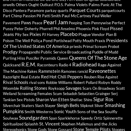
Palms
orwells
Others
Ought
Outkast
P.O.S.
Palma Violets
Panic At The
Parquet Courts
Disco
Pantera
Paramore
parkay quarts
parquetcourts
Paul McCartney
Part Chimp
Passion Pit
Patti Smith
Paul Weller
Pearl Jam
Paws
Pennywise
Perfect
Pavement
Peace
Peeping Tom
Pissed
Pussy
Phoenix
Peter Doherty
Pharrell
Phil Anselmo
Pink Floyd
Placebo
Jeans
Pixies
Plague Vendor
Pity Sex
PJ Harvey
Plan B
Presidents
Poliça
Pond
Poison The Well
Portishead
Potty Mouth
Praxis
Of The United States Of America
priests
Primal Scream
Probot
Prodigy
Public Service Broadcasting
Propagandhi
Puddle of Mudd
Queens Of The Stone Age
Purling Hiss
Puscifer
Pyramids
Queen
R.E.M.
Radiohead
Raconteurs
Rage Against
Quicksand
Radio 4
Raveonettes
Rammstein
The Machine
Rakes
Ramones
rancid
Red Hot Chili Peppers
Razorlight
Real Estate
Reuben
Rise Against
Rival Schools
Robyn
rival sons
Robbie Williams
Robert Pollard
Roddy
Savages
Rolling Stones
Woomble
Royksopp
Scars On Broadway
Scott
Screaming Females
Weiland
Scum
Sebadoh
Sebastien Grainger
Serj
Sigur Ros
Sharon Van Etten
Shellac
Tankian
Sex Pistols
Shins
Sleigh Bells
Smashing
Slayer
Silverchair
Skaters
Slash
Slipknot
Sliver
Pumpkins
Sonic Youth
Smith Westerns
Sons of the Sea
Soulfly
Soundgarden
Soulwax
Span
Sparklehorse
Speedy Ortiz
Spinnerette
St. Vincent
Splashh
Stephen Malkmus and the Jicks
Spiritualized
Stone Temple Pilots
Stereophonics
Stone Gods
Stone Gossard
Stooges