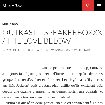
Aller
Recherche
Music Box
au
MENU
contenu
PRINCI
MUSIC BOX
OUTKAST – SPEAKERBOXXX
/ THE LOVE BELOW
29 SEPTEMBRE 2003
DENIS
LAISSER UN COMMENTAIRE
Dans le petit monde du hip-hop, OutKast
a toujours fait figure, justement, d’intrus, en tant qu’un des rares
groupes à tenter d’évoluer et d’innover. Leur big break d’il y a trois
ans (Ms Jackson) était d’autant plus justifié qu’ils existaient déjà
depuis une dizaine d’années. L’an dernier sortait une compile, et
cette année le très ambitieux nouveau matériel.
L’album est divisé en deux parties, chaque cd appartenant à un des