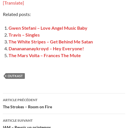
[Translate]
Related posts:
Gwen Stefani – Love Angel Music Baby
Travis – Singles
The White Stripes – Get Behind Me Satan
Dananananaykroyd – Hey Everyone!
The Mars Volta – Frances The Mute
OUTKAST
Navigation
ARTICLE PRÉCÉDENT
des
The Strokes – Room on Fire
articles
ARTICLE SUIVANT
IAM – Revoir un printemps