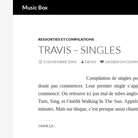
Recherche
Music Box
Aller
au
contenu
RESSORTIES ET COMPILATIONS
TRAVIS – SINGLES
5 NOVEMBRE 2004
DENIS
LAISSER UN COMM
Compilation de singles pou
doute pas commencer. Leur premier single s’appe
commencé. On retrouve ici pas mal de tubes anglo
Turn, Sing, et l’inédit Walking In The Sun. Appréci
minutes. Mais sur disque, c’est presque aussi chian
J’AIME ÇA :