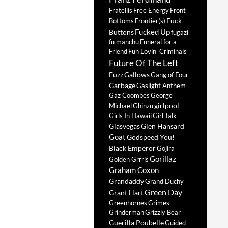
Fratellis
Free Energy
Front
Fuck
Bottoms
Frontier(s)
Fucked Up
Buttons
fugazi
fu manchu
Funeral for a
Friend
Fun Lovin' Criminals
Future Of The Left
Fuzz
Gallows
Gang of Four
Garbage
Gaslight Anthem
Gaz Coombes
George
girlpool
Michael
Ghinzu
Girls In Hawaii
Girl Talk
Glasvegas
Glen Hansard
Goat
Godspeed You!
Black Emperor
Gojira
Gorillaz
Golden Grrrls
Graham Coxon
Grandaddy
Grand Duchy
Green Day
Grant Hart
Greenhornes
Grimes
Grinderman
Grizzly Bear
Guerilla Poubelle
Guided