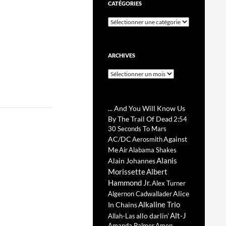
CATÉGORIES
Catégories
ARCHIVES
Archives
... And You Will Know Us
By The Trail Of Dead
2:54
30 Seconds To Mars
AC/DC
Against
Aerosmith
Me
Air
Alabama Shakes
Alanis
Alain Johannes
Morissette
Albert
Hammond Jr.
Alex Turner
Alice
Algernon Cadwallader
Alkaline Trio
In Chains
Alt-J
allo darlin'
Allah-Las
Amanda Palmer
Amen