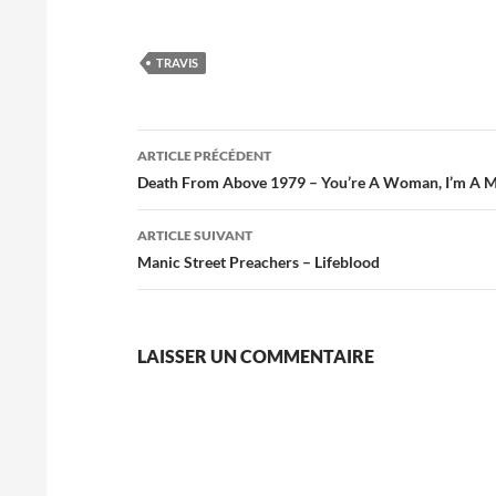
TRAVIS
Navigation
ARTICLE PRÉCÉDENT
des
Death From Above 1979 – You’re A Woman, I’m A 
articles
ARTICLE SUIVANT
Manic Street Preachers – Lifeblood
LAISSER UN COMMENTAIRE