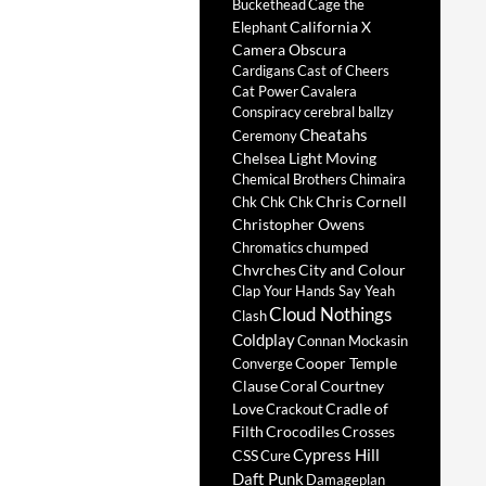
Buckethead
Cage the
California X
Elephant
Camera Obscura
Cardigans
Cast of Cheers
Cat Power
Cavalera
Conspiracy
cerebral ballzy
Cheatahs
Ceremony
Chelsea Light Moving
Chemical Brothers
Chimaira
Chris Cornell
Chk Chk Chk
Christopher Owens
chumped
Chromatics
Chvrches
City and Colour
Clap Your Hands Say Yeah
Cloud Nothings
Clash
Coldplay
Connan Mockasin
Cooper Temple
Converge
Clause
Coral
Courtney
Love
Cradle of
Crackout
Filth
Crocodiles
Crosses
Cypress Hill
CSS
Cure
Daft Punk
Damageplan