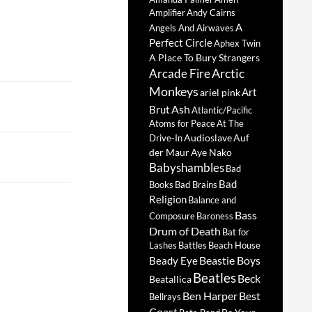
Amplifier
Andy Cairns
A
Angels And Airwaves
Perfect Circle
Aphex Twin
A Place To Bury Strangers
Arctic
Arcade Fire
Monkeys
Art
ariel pink
Ash
Brut
Atlantic/Pacific
Atoms for Peace
At The
Audioslave
Auf
Drive-In
der Maur
Aye Nako
Babyshambles
Bad
Bad
Books
Bad Brains
Religion
Balance and
Bass
Composure
Baroness
Drum of Death
Bat for
Lashes
Battles
Beach House
Beastie Boys
Beady Eye
Beatles
Beck
Beatallica
Ben Harper
Best
Bellrays
Coast