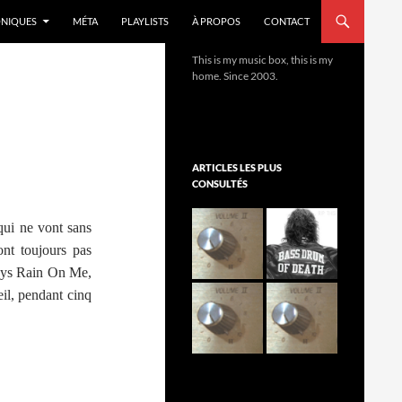
NIQUES
MÉTA
PLAYLISTS
À PROPOS
CONTACT
This is my music box, this is my
home. Since 2003.
ARTICLES LES PLUS
CONSULTÉS
qui ne vont sans
nt toujours pas
ways Rain On Me,
eil, pendant cinq