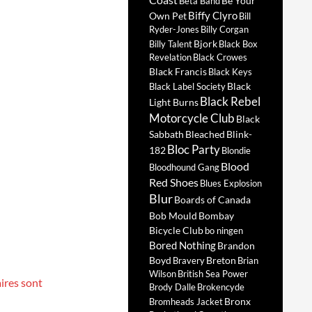
Be Your
Beta Band
Biffy Clyro
Own Pet
Bill
Ryder-Jones
Billy Corgan
Bjork
Billy Talent
Black Box
Revelation
Black Crowes
Black Francis
Black Keys
Black
Black Label Society
Black Rebel
Light Burns
Motorcycle Club
Black
Sabbath
Bleached
Blink-
Bloc Party
182
Blondie
Blood
Bloodhound Gang
Red Shoes
Blues Explosion
Blur
Boards of Canada
Bob Mould
Bombay
Bicycle Club
bo ningen
Bored Nothing
Brandon
Boyd
Breton
Bravery
Brian
Wilson
British Sea Power
ires sont
Brody Dalle
Brokencyde
Bronx
Bromheads Jacket