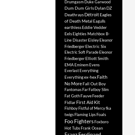
Drumgasm
Duke Garwood
Dum Dum Girls
Dylan
DZ
Détroit
Deathrays
Eagles
of Death Metal
Eagulls
earthless
Eddie Vedder
Eels
Eighties Matchbox B-
Eisley
Line Disaster
Eleanor
Electric Six
Friedberger
Electric Soft Parade
Eleonor
Elliott Smith
Friedberger
EMA
Eminem
Evens
Everlast
Everything
Faith
ex-hex
Everything
No More
Fall Out Boy
Fantomas
Far
Fatboy Slim
Fauve
Fat Goth
Feeder
First Aid Kit
Fidlar
Fishboy
Fistful of Mercy
fka
Foals
twigs
Flaming Lips
Foo Fighters
Foxboro
Hot Tubs
Frank Ocean
Franz Ferdinand