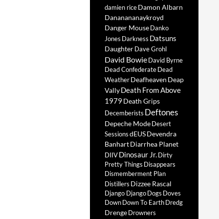
Damon Albarn
damien rice
Dananananaykroyd
Danger Mouse
Danko
Datsuns
Jones
Darkness
Daughter
Dave Grohl
David Bowie
David Byrne
Dead Confederate
Dead
Deafheaven
Deap
Weather
Death From Above
Vally
1979
Death Grips
Deftones
Decemberists
Depeche Mode
Desert
dEUS
Devendra
Sessions
Banhart
Diarrhea Planet
Dinosaur Jr.
DIIV
Dirty
Pretty Things
Disappears
Dismemberment Plan
Dizzee Rascal
Distillers
Django Django
Dogs
Doves
Down
Down To Earth
Dredg
Drenge
Drowners