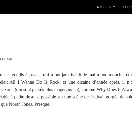
ARTICLES
CHRO
ENTAIRE
r les gentils écossais, qui n’ont jamais fait de mal à une mouche, et 
lait All I Wanna Do Is Rock, et une dizaine d’année après, il n’o
-saxons (qui sont passés plus inaperçus ici), comme Why Does It Al
able à petite dose, si possible sur une scène de festival, gorgée de sol
t que Norah Jones. Presque.