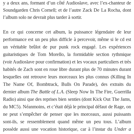
y a deux ans, formant d’un côté Audioslave, avec l’ex-chanteur de
Soundgarden Chris Cornell; et de l’autre Zack De La Rocha, dont
l’album solo ne devrait plus tarder à sortir.
En ce qui concerne cet album, la puissance légendaire de leur
performance est un peu plus difficle à percevoir, même si le cd est
un véritable brûlot de pur punk rock engagé. Les expériences
guitaristiques de Tom Morello, la formidable section rythmique
(voir Audioslave pour confirmation) et les vocaux particuliers et très
habités de Zach sont en roue libre durant plus de 70 minutes durant
lesquelles ont retrouve leurs morceaux les plus connus (Killing In
The Name Of, Bombtrack, Bulls On Parade), des extraits du
dernier album
The Battle of L.A.
(Sleep Now In The Fire, Guerrilla
Radio) ainsi que des reprises bien senties (dont Kick Out The Jams,
du MC5). Néanmoins, et c’était déjà le principal défaut de Rage, on
ne peut s’empêcher de penser que les morceaux, aussi puissants
sont-ils, se ressemblement quand même un peu tous. L’album
possède aussi une vocation historique, car à l’instar du
Under a