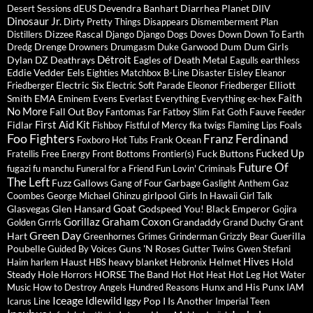
dEUS
Devendra Banhart
Diarrhea Planet
Desert Sessions
DIIV
Dinosaur Jr.
Dirty Pretty Things
Disappears
Dismemberment Plan
Dizzee Rascal
Distillers
Django Django
Dogs
Doves
Down
Down To Earth
Drenge
Dum Dum Girls
Dredg
Drowners
Drumgasm
Duke Garwood
Détroit
Dylan
DZ Deathrays
Eagles of Death Metal
earthless
Eagulls
Eddie Vedder
Eels
Eisley
Eighties Matchbox B-Line Disaster
Eleanor
Electric Six
Elliott
Friedberger
Electric Soft Parade
Eleonor Friedberger
Faith
Smith
EMA
ex-hex
Eminem
Evens
Everlast
Everything Everything
No More
Fall Out Boy
Fauve
Fantomas
Far
Fatboy Slim
Fat Goth
Feeder
First Aid Kit
Fidlar
Foals
Fishboy
Fistful of Mercy
fka twigs
Flaming Lips
Foo Fighters
Franz Ferdinand
Foxboro Hot Tubs
Frank Ocean
Fucked Up
Fuck Buttons
Fratellis
Free Energy
Front Bottoms
Frontier(s)
Future Of
fugazi
fu manchu
Funeral for a Friend
Fun Lovin' Criminals
The Left
Fuzz
Gallows
Garbage
Gang of Four
Gaslight Anthem
Gaz
girlpool
Coombes
George Michael
Ghinzu
Girls In Hawaii
Girl Talk
Goat
Glasvegas
Glen Hansard
Godspeed You! Black Emperor
Gojira
Gorillaz
Graham Coxon
Grandaddy
Grant
Golden Grrrls
Grand Duchy
Green Day
Hart
Guerilla
Greenhornes
Grimes
Grinderman
Grizzly Bear
Poubelle
Guns 'N Roses
Guided By Voices
Gutter Twins
Gwen Stefani
Hives
Haust
heavy blanket
Helmet
Hold
Haim
harlem
HBS
Hebronix
Steady
Hole
HORSE The Band
Horrors
Hot Hot Heat
Hot Leg
Hot Water
Hunx and His Punx
Music
How to Destroy Angels
Hundred Reasons
IAM
Iceage
Idlewild
Iggy Pop
I Is Another
Icarus Line
Imperial Teen