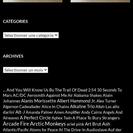
CATÉGORIES
Catégories
ARCHIVES
Archives
... And You Will Know Us By The Trail Of Dead
2:54
30 Seconds To
AC/DC
Against Me
Alain
Mars
Aerosmith
Air
Alabama Shakes
Alanis Morissette
Albert Hammond Jr.
Johannes
Alex Turner
Alkaline Trio
Alice In Chains
allo
Algernon Cadwallader
Allah-Las
Alt-J
darlin'
Amanda Palmer
Amen
Amplifier
Andy Cairns
Angels And
A Perfect Circle
A Place To Bury Strangers
Airwaves
Aphex Twin
Arctic Monkeys
Arcade Fire
Ash
Art Brut
ariel pink
Audioslave
Auf der
Atlantic/Pacific
Atoms for Peace
At The Drive-In