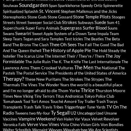
Soundgarden
Soulwax
Span
Sparklehorse
Speedy Ortiz
Spinnerette
St. Vincent
Splashh
Stephen Malkmus and the Jicks
Spiritualized
Stone Temple Pilots
Stereophonics
Stone Gods
Stone Gossard
Stooges
Strokes
Suede
Subways
Streets
Street Sweeper Social Club
Sum 41
Supergrass
Surfer Blood
Superchunk
Super Furry Animals
Suuns
Swearin'
Swans
System of a Down
Sweet Apple
Tame Impala
Team
Sleep
Tears
Tegan and Sara
Temples
Test Icicles
The Beatles
The Beta
Thee Oh Sees
The Bronx
The Fall
Band
The Clash
The Good The Bad
The History of Apple Pie
And The Queen
thehell
The Hold Steady
the
The Joy
The Icarus Line
hotelier
The Internet
Their / They're / There
Formidable
The Julie Ruin
The Knife
The K.
The Last Internationale
The
The Men
Them Crooked Vultures
The National
Lawrence Arms
The
Pastels
The Postal Service
The Presidents of the United States of America
Therapy?
These New Puritans
The Strokes
The
The Strypes
Thermals
the world is a beautiful place
The Vines
The Wonder Years
Thrice
and I'm no longer afraid to die
Thom Yorke
Thurston Moore
Times New Viking
Tiny Terrors
Titus Andronicus
Tokyo Police Club
Tomahawk
Tori Amos
Touché Amoré
Tool
Toy
Trailer Trash Tracys
TV On The
Trash Talk
Transplants
Travis
Tribes
Triggerfinger
Tune-Yards
Ty Segall
Radio
U2
Tweens
Uncategorized
two fify-four
Unsane
Vampire Weekend
Vaux
Velvet Revolver
Vaccines
Van Halen
Var
Verve
Vines
Von Bondies
Veronica Falls
View
Vista Chino
Vivian Girls
Wavves
Waxahatchee
Walter Schreifels
Warpaint
We Are Scientists