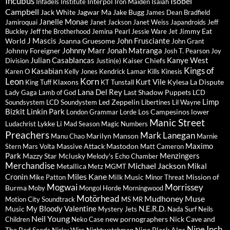
Incubus
Isobel
Interpol
Infadels
Institute
Iron Maiden
Isaïah
Campbell
Jack White
Jagwar Ma
Jake Bugg
James Dean Bradfield
Janelle Monae
Jamiroquai
Janet Jackson
Janet Weiss
Japandroids
Jeff
Jimmy Eat
Buckley
Jeff the Brotherhood
Jemina Pearl
Jessie Ware
Jet
J Mascis
John Frusciante
World
Joanna Gruesome
John Grant
Johnny Marr
Jonah Matranga
Johnny Foreigner
Josh T. Pearson
Joy
Julian Casablancas
Kanye West
Kaiser Chiefs
Division
Justin(e)
Kings of
Kasabian
Karen O
Kelly Jones
Kendrick Lamar
Kills
Kinesis
Leon
Korn
Kurt Vile
Klaxons
Kylesa
La Dispute
King Tuff
KT Tunstall
Lana Del Rey
Last Shadow Puppets
Lady Gaga
Lamb of God
LCD
Limp
Led Zeppelin
Soundsystem
LCD Soundystem
Libertines
Lil Wayne
Bizkit
Linkin Park
Los Campesinos
lower
London Grammar
Lorde
Manic Street
Lykke Li
Ludachrist
Mad Season
Magic Numbers
Preachers
Mark Lanegan
Marilyn Manson
Manu Chao
Marnie
Maximo
Massive Attack
Mastodon
Stern
Mars Volta
Matt Cameron
Park
Menzingers
Mazzy Star
Mclusky
Melody's Echo Chamber
Merchandise
Michael Jackson
Mikal
Metallica
Metz
MGMT
Miles Kane
Cronin
Milk Music
Mission of
Mike Patton
Minor Threat
Mogwai
Morrissey
Burma
Moby
Mongol Horde
Morningwood
Motörhead
Mudhoney
Muse
Motion City Soundtrack
MS MR
My Bloody Valentine
N.E.R.D.
Music
Mystery Jets
Nada Surf
Neils
Neil Young
new pornographers
Nick Cave and
Children
Neko Case
Nine Inch
The Bad Seeds
Nine Black Alps