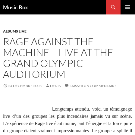
Aller
Recherche
Music Box
au
MENU
contenu
PRINCI
ALBUMS LIVE
RAGE AGAINST THE
MACHINE – LIVE AT THE
GRAND OLYMPIC
AUDITORIUM
24 DÉCEMBRE 2003
DENIS
LAISSER UN COMMENTAIRE
L
ongtemps attendu, voici un témoignage
live d’un des groupes les plus incendaires jamais vu sur scène.
L’expérience de Rage live était inouïe, tant l’énergie et la force pure
du groupe étaient vraiment impressionnantes. Le groupe a splitté il