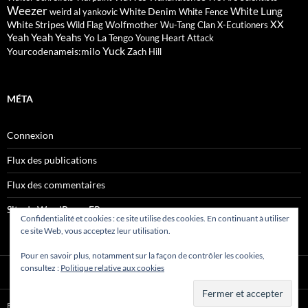
Weezer
White Lung
White Denim
weird al yankovic
White Fence
XX
White Stripes
Wolfmother
Wild Flag
Wu-Tang Clan
X-Ecutioners
Yeah Yeah Yeahs
Yo La Tengo
Young Heart Attack
Yuck
Yourcodenameis:milo
Zach Hill
MÉTA
Connexion
Flux des publications
Flux des commentaires
Site de WordPress-FR
Confidentialité et cookies : ce site utilise des cookies. En continuant à utiliser
ce site Web, vous acceptez leur utilisation.
Pour en savoir plus, notamment sur la façon de contrôler les cookies,
consultez :
Politique relative aux cookies
Fièrement propulsé par WordPress