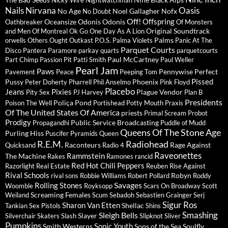
Nicky Wire
Nightwatchman
Nails
Nirvana
Oasis
No Age
Noel Gallagher
Nofx
No Doubt
Off!
Offspring
Oceansize
Odonis Odonis
Oathbreaker
Of Monsters
Original Soundtrack
and Men
Of Montreal
Ok Go
One Day As A Lion
Palms
orwells
Others
Ought
Outkast
P.O.S.
Palma Violets
Panic At The
Parquet Courts
Disco
Pantera
Paramore
parkay quarts
parquetcourts
Paul McCartney
Part Chimp
Passion Pit
Patti Smith
Paul Weller
Pearl Jam
Paws
Pennywise
Perfect
Pavement
Peace
Peeping Tom
Pissed
Pussy
Phoenix
Peter Doherty
Pharrell
Phil Anselmo
Pink Floyd
Placebo
Jeans
Pixies
Plague Vendor
Pity Sex
PJ Harvey
Plan B
Presidents
Poliça
Pond
Poison The Well
Portishead
Potty Mouth
Praxis
Of The United States Of America
priests
Primal Scream
Probot
Prodigy
Public Service Broadcasting
Propagandhi
Puddle of Mudd
Queens Of The Stone Age
Purling Hiss
Puscifer
Pyramids
Queen
R.E.M.
Radiohead
Raconteurs
Rage Against
Quicksand
Radio 4
Raveonettes
Rammstein
The Machine
Rakes
Ramones
rancid
Red Hot Chili Peppers
Razorlight
Real Estate
Reuben
Rise Against
Rival Schools
Robyn
rival sons
Robbie Williams
Robert Pollard
Roddy
Savages
Rolling Stones
Woomble
Royksopp
Scars On Broadway
Scott
Screaming Females
Weiland
Scum
Sebadoh
Sebastien Grainger
Serj
Sigur Ros
Sharon Van Etten
Shellac
Tankian
Sex Pistols
Shins
Sleigh Bells
Smashing
Slayer
Silverchair
Skaters
Slash
Slipknot
Sliver
Pumpkins
Sonic Youth
Smith Westerns
Sons of the Sea
Soulfly