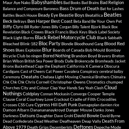
Babyshambles
Bad Religion
Maur
Aye Nako
Bad Books
Bad Brains
Bass Drum of Death
Balance and Composure
Baroness
Bat for Lashes
Beatles
Beastie Boys
Beady Eye
Beatallica
Battles
Beach House
Beck
Ben Harper
Best Coast
Be Your Own Pet
Bellrays
Beta Band
Biffy Clyro
Bjork
Bill Ryder-Jones
Billy Corgan
Billy Talent
Black Box
Black Francis
Revelation
Black Crowes
Black Keys
Black Label Society
Black Rebel Motorcycle Club
Black Light Burns
Black Sabbath
Bloc Party
Blood Red
Bleached
Blink-182
Blondie
Bloodhound Gang
Blur
Shoes
Boards of Canada
Bob Mould
Bombay
Blues Explosion
Bored Nothing
Bicycle Club
Brandon Boyd
Breton
bo ningen
Bravery
Brian Wilson
British Sea Power
Brody Dalle
Brokencyde
Bromheads Jacket
Bronx
California X
Camera Obscura
Buckethead
Cage the Elephant
Cardigans
Cast of Cheers
Cat Power
Cavalera Conspiracy
cerebral ballzy
Cheatahs
Chelsea Light Moving
Ceremony
Chemical Brothers
Chimaira
Chris Cornell
Christopher Owens
chumped
Chk Chk Chk
Chromatics
Cloud
Chvrches
City and Colour
Clap Your Hands Say Yeah
Clash
Nothings
Coldplay
Cooper Temple
Connan Mockasin
Converge
Clause
Coral
Courtney Love
Cradle of Filth
Crocodiles
Crackout
Cypress Hill
Daft Punk
Crosses
CSS
Cure
Damageplan
damien rice
Damon Albarn
Dananananaykroyd
Danger Mouse
Danko Jones
David Bowie
Datsuns
Daughter
Darkness
Dave Grohl
David Byrne
Death From
Deafheaven
Deap Vally
Dead Confederate
Dead Weather
Deftones
Above 1979
Death Grips
Depeche Mode
Decemberists