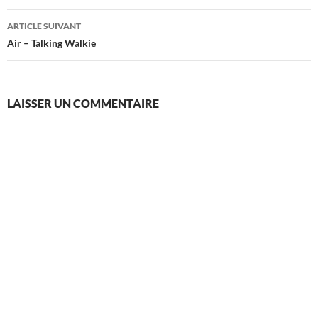
articles
ARTICLE SUIVANT
Air – Talking Walkie
LAISSER UN COMMENTAIRE