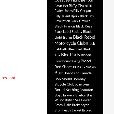
Be Your
Beta Band
Biffy Clyro
Own Pet
Bill
Ryder-Jones
Billy Corgan
Bjork
Billy Talent
Black Box
Revelation
Black Crowes
Black Francis
Black Keys
Black
Black Label Society
Black Rebel
Light Burns
Motorcycle Club
Black
Sabbath
Bleached
Blink-
Bloc Party
182
Blondie
Blood
Bloodhound Gang
Red Shoes
Blues Explosion
Blur
Boards of Canada
ires sont
Bob Mould
Bombay
Bicycle Club
bo ningen
Bored Nothing
Brandon
Boyd
Breton
Bravery
Brian
Wilson
British Sea Power
Brody Dalle
Brokencyde
Bronx
Bromheads Jacket