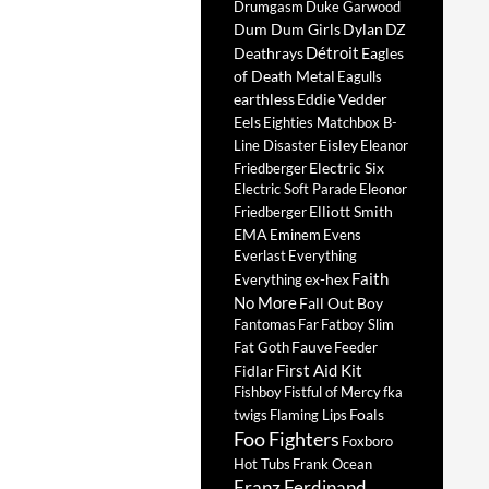
Drumgasm
Duke Garwood
Dum Dum Girls
Dylan
DZ
Détroit
Deathrays
Eagles
of Death Metal
Eagulls
earthless
Eddie Vedder
Eels
Eighties Matchbox B-
Eisley
Line Disaster
Eleanor
Electric Six
Friedberger
Electric Soft Parade
Eleonor
Elliott Smith
Friedberger
EMA
Eminem
Evens
Everlast
Everything
Faith
ex-hex
Everything
No More
Fall Out Boy
Fantomas
Far
Fatboy Slim
Fauve
Fat Goth
Feeder
First Aid Kit
Fidlar
Fishboy
Fistful of Mercy
fka
Foals
twigs
Flaming Lips
Foo Fighters
Foxboro
Hot Tubs
Frank Ocean
Franz Ferdinand