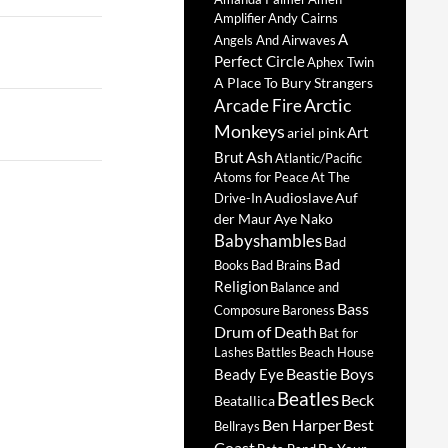
Amplifier
Andy Cairns
A
Angels And Airwaves
Perfect Circle
Aphex Twin
A Place To Bury Strangers
Arctic
Arcade Fire
Monkeys
Art
ariel pink
Ash
Brut
Atlantic/Pacific
Atoms for Peace
At The
Audioslave
Auf
Drive-In
der Maur
Aye Nako
Babyshambles
Bad
Bad
Books
Bad Brains
Religion
Balance and
Bass
Composure
Baroness
Drum of Death
Bat for
Lashes
Battles
Beach House
Beastie Boys
Beady Eye
Beatles
Beck
Beatallica
Ben Harper
Best
Bellrays
Coast