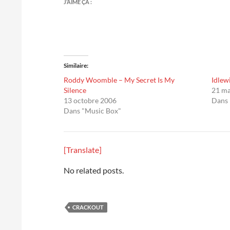
J’AIME ÇA :
Similaire
Roddy Woomble – My Secret Is My
Idlew
Silence
21 ma
13 octobre 2006
Dans 
Dans "Music Box"
[Translate]
No related posts.
CRACKOUT