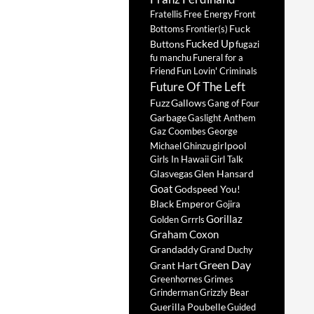
Fratellis
Free Energy
Front
Fuck
Bottoms
Frontier(s)
Fucked Up
Buttons
fugazi
fu manchu
Funeral for a
Friend
Fun Lovin' Criminals
Future Of The Left
Fuzz
Gallows
Gang of Four
Garbage
Gaslight Anthem
Gaz Coombes
George
girlpool
Michael
Ghinzu
Girls In Hawaii
Girl Talk
Glasvegas
Glen Hansard
Goat
Godspeed You!
Black Emperor
Gojira
Gorillaz
Golden Grrrls
Graham Coxon
Grandaddy
Grand Duchy
Green Day
Grant Hart
Greenhornes
Grimes
Grinderman
Grizzly Bear
Guerilla Poubelle
Guided