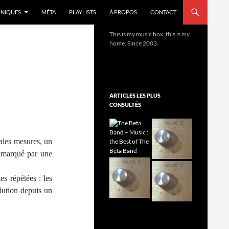
NIQUES
MÉTA
PLAYLISTS
À PROPOS
CONTACT
This is my music box, this is my
home. Since 2003.
ARTICLES LES PLUS
CONSULTÉS
ales mesures, un
, marqué par une
s répétées : les
lution depuis un