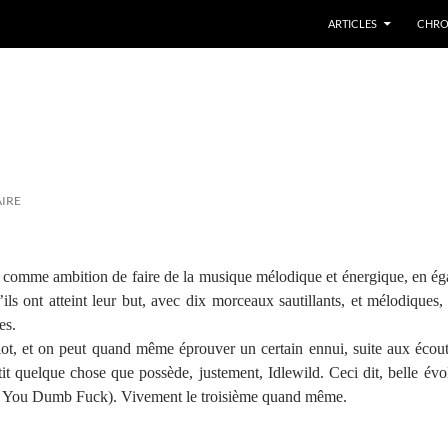
ARTICLES
CHRO
!
IRE
 comme ambition de faire de la musique mélodique et énergique, en ég
ils ont atteint leur but, avec dix morceaux sautillants, et mélodiques
es.
t, et on peut quand même éprouver un certain ennui, suite aux écoute
t quelque chose que possède, justement, Idlewild. Ceci dit, belle évo
le You Dumb Fuck). Vivement le troisième quand même.