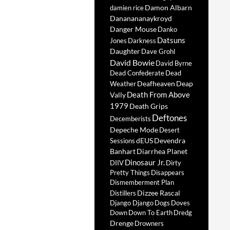
Damon Albarn
damien rice
Dananananaykroyd
Danger Mouse
Danko
Datsuns
Jones
Darkness
Daughter
Dave Grohl
David Bowie
David Byrne
Dead Confederate
Dead
Deafheaven
Deap
Weather
Death From Above
Vally
1979
Death Grips
Deftones
Decemberists
Depeche Mode
Desert
dEUS
Devendra
Sessions
Banhart
Diarrhea Planet
Dinosaur Jr.
DIIV
Dirty
Pretty Things
Disappears
Dismemberment Plan
Dizzee Rascal
Distillers
Django Django
Dogs
Doves
Down
Down To Earth
Dredg
Drenge
Drowners