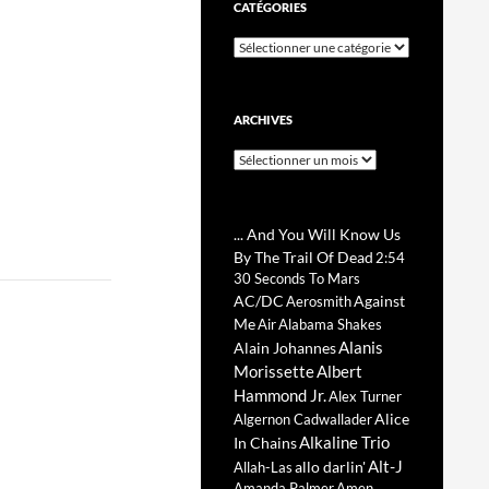
CATÉGORIES
Catégories
ARCHIVES
Archives
d
... And You Will Know Us
By The Trail Of Dead
2:54
30 Seconds To Mars
AC/DC
Against
Aerosmith
Me
Air
Alabama Shakes
Alanis
Alain Johannes
Morissette
Albert
Hammond Jr.
Alex Turner
Alice
Algernon Cadwallader
Alkaline Trio
In Chains
Alt-J
allo darlin'
Allah-Las
Amanda Palmer
Amen