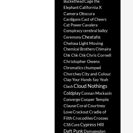
Buckethead
Cage the
California X
Elephant
Camera Obscura
Cardigans
Cast of Cheers
Cat Power
Cavalera
Conspiracy
cerebral ballzy
Cheatahs
Ceremony
Chelsea Light Moving
Chemical Brothers
Chimaira
Chris Cornell
Chk Chk Chk
Christopher Owens
chumped
Chromatics
Chvrches
City and Colour
Clap Your Hands Say Yeah
Cloud Nothings
Clash
Coldplay
Connan Mockasin
Cooper Temple
Converge
Clause
Coral
Courtney
Love
Cradle of
Crackout
Filth
Crocodiles
Crosses
Cypress Hill
CSS
Cure
Daft Punk
Damageplan