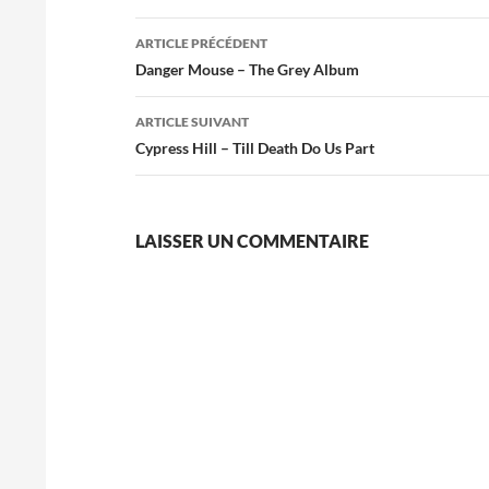
Navigation
ARTICLE PRÉCÉDENT
des
Danger Mouse – The Grey Album
articles
ARTICLE SUIVANT
Cypress Hill – Till Death Do Us Part
LAISSER UN COMMENTAIRE