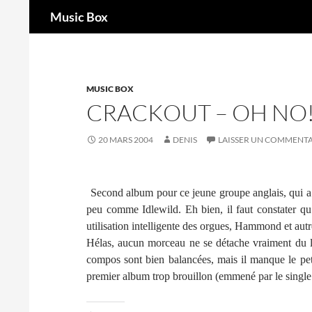
Recherche
Music Box
Aller
au
contenu
MUSIC BOX
CRACKOUT – OH NO
20 MARS 2004
DENIS
LAISSER UN COMMENTA
Second album pour ce jeune groupe anglais, qui a
peu comme Idlewild. Eh bien, il faut constater qu’
utilisation intelligente des orgues, Hammond et autr
Hélas, aucun morceau ne se détache vraiment du lo
compos sont bien balancées, mais il manque le peti
premier album trop brouillon (emmené par le sing