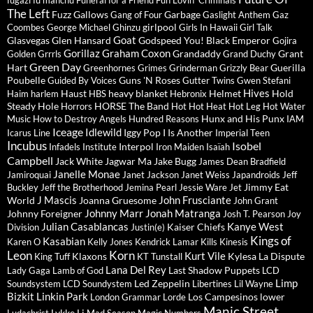
fugazi
fu manchu
Funeral for a Friend
Fun Lovin' Criminals
The Left
Fuzz
Gallows
Garbage
Gang of Four
Gaslight Anthem
Gaz
girlpool
Coombes
George Michael
Ghinzu
Girls In Hawaii
Girl Talk
Goat
Glasvegas
Glen Hansard
Godspeed You! Black Emperor
Gojira
Gorillaz
Graham Coxon
Grandaddy
Grant
Golden Grrrls
Grand Duchy
Green Day
Hart
Guerilla
Greenhornes
Grimes
Grinderman
Grizzly Bear
Poubelle
Guns 'N Roses
Guided By Voices
Gutter Twins
Gwen Stefani
Hives
Haust
heavy blanket
Helmet
Hold
Haim
harlem
HBS
Hebronix
Steady
Hole
HORSE The Band
Horrors
Hot Hot Heat
Hot Leg
Hot Water
Hunx and His Punx
Music
How to Destroy Angels
Hundred Reasons
IAM
Iceage
Idlewild
Iggy Pop
I Is Another
Icarus Line
Imperial Teen
Incubus
Isobel
Interpol
Infadels
Institute
Iron Maiden
Isaïah
Campbell
Jack White
Jagwar Ma
Jake Bugg
James Dean Bradfield
Janelle Monae
Jamiroquai
Janet Jackson
Janet Weiss
Japandroids
Jeff
Jimmy Eat
Buckley
Jeff the Brotherhood
Jemina Pearl
Jessie Ware
Jet
J Mascis
John Frusciante
World
Joanna Gruesome
John Grant
Johnny Marr
Jonah Matranga
Johnny Foreigner
Josh T. Pearson
Joy
Julian Casablancas
Kanye West
Kaiser Chiefs
Division
Justin(e)
Kings of
Kasabian
Karen O
Kelly Jones
Kendrick Lamar
Kills
Kinesis
Leon
Korn
Kurt Vile
Klaxons
Kylesa
La Dispute
King Tuff
KT Tunstall
Lana Del Rey
Last Shadow Puppets
Lady Gaga
Lamb of God
LCD
Limp
Led Zeppelin
Soundsystem
LCD Soundystem
Libertines
Lil Wayne
Bizkit
Linkin Park
Los Campesinos
lower
London Grammar
Lorde
Manic Street
Lykke Li