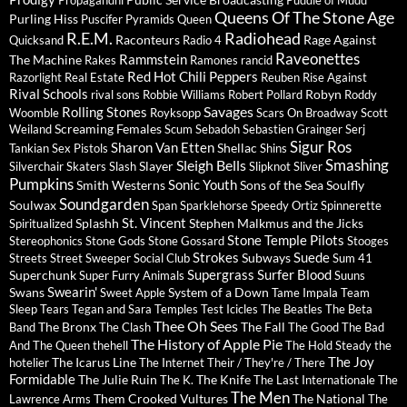
Propagandhi
Puddle of Mudd
Queens Of The Stone Age
Purling Hiss
Puscifer
Pyramids
Queen
R.E.M.
Radiohead
Raconteurs
Rage Against
Quicksand
Radio 4
Raveonettes
Rammstein
The Machine
Rakes
Ramones
rancid
Red Hot Chili Peppers
Razorlight
Real Estate
Reuben
Rise Against
Rival Schools
Robyn
rival sons
Robbie Williams
Robert Pollard
Roddy
Savages
Rolling Stones
Woomble
Royksopp
Scars On Broadway
Scott
Screaming Females
Weiland
Scum
Sebadoh
Sebastien Grainger
Serj
Sigur Ros
Sharon Van Etten
Shellac
Tankian
Sex Pistols
Shins
Sleigh Bells
Smashing
Slayer
Silverchair
Skaters
Slash
Slipknot
Sliver
Pumpkins
Sonic Youth
Smith Westerns
Sons of the Sea
Soulfly
Soundgarden
Soulwax
Span
Sparklehorse
Speedy Ortiz
Spinnerette
St. Vincent
Splashh
Stephen Malkmus and the Jicks
Spiritualized
Stone Temple Pilots
Stereophonics
Stone Gods
Stone Gossard
Stooges
Strokes
Suede
Subways
Streets
Street Sweeper Social Club
Sum 41
Supergrass
Surfer Blood
Superchunk
Super Furry Animals
Suuns
Swearin'
Swans
System of a Down
Sweet Apple
Tame Impala
Team
Sleep
Tears
Tegan and Sara
Temples
Test Icicles
The Beatles
The Beta
Thee Oh Sees
The Bronx
The Fall
Band
The Clash
The Good The Bad
The History of Apple Pie
And The Queen
thehell
The Hold Steady
the
The Joy
The Icarus Line
hotelier
The Internet
Their / They're / There
Formidable
The Julie Ruin
The Knife
The K.
The Last Internationale
The
The Men
Them Crooked Vultures
The National
Lawrence Arms
The