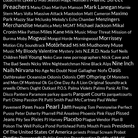
Ludachrist
Mad Season
Magic Numbers
Preachers
Mark Lanegan
Marilyn Manson
Manu Chao
Marnie
Maximo
Massive Attack
Mastodon
Stern
Mars Volta
Matt Cameron
Park
Menzingers
Mazzy Star
Mclusky
Melody's Echo Chamber
Merchandise
Michael Jackson
Mikal
Metallica
Metz
MGMT
Miles Kane
Cronin
Milk Music
Mission of
Mike Patton
Minor Threat
Mogwai
Morrissey
Burma
Moby
Mongol Horde
Morningwood
Motörhead
Mudhoney
Muse
Motion City Soundtrack
MS MR
My Bloody Valentine
N.E.R.D.
Music
Mystery Jets
Nada Surf
Neils
Neil Young
new pornographers
Nick Cave and
Children
Neko Case
Nine Inch
The Bad Seeds
Nine Black Alps
Nicky Wire
Nightwatchman
Nails
Nirvana
Oasis
No Age
Noel Gallagher
Nofx
No Doubt
Off!
Offspring
Oceansize
Odonis Odonis
Oathbreaker
Of Monsters
Original Soundtrack
and Men
Of Montreal
Ok Go
One Day As A Lion
Palms
orwells
Others
Ought
Outkast
P.O.S.
Palma Violets
Panic At The
Parquet Courts
Disco
Pantera
Paramore
parkay quarts
parquetcourts
Paul McCartney
Part Chimp
Passion Pit
Patti Smith
Paul Weller
Pearl Jam
Paws
Pennywise
Perfect
Pavement
Peace
Peeping Tom
Pissed
Pussy
Phoenix
Peter Doherty
Pharrell
Phil Anselmo
Pink Floyd
Placebo
Jeans
Pixies
Plague Vendor
Pity Sex
PJ Harvey
Plan B
Presidents
Poliça
Pond
Poison The Well
Portishead
Potty Mouth
Praxis
Of The United States Of America
priests
Primal Scream
Probot
Prodigy
Public Service Broadcasting