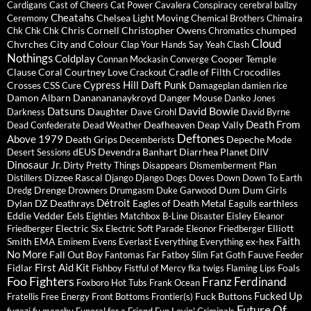
Cardigans
Cast of Cheers
Cat Power
Cavalera Conspiracy
cerebral ballzy
Cheatahs
Chelsea Light Moving
Ceremony
Chemical Brothers
Chimaira
Chris Cornell
Christopher Owens
chumped
Chk Chk Chk
Chromatics
Cloud
Chvrches
City and Colour
Clap Your Hands Say Yeah
Clash
Nothings
Coldplay
Cooper Temple
Connan Mockasin
Converge
Clause
Coral
Courtney Love
Cradle of Filth
Crocodiles
Crackout
Cypress Hill
Daft Punk
Crosses
CSS
Cure
Damageplan
damien rice
Damon Albarn
Dananananaykroyd
Danger Mouse
Danko Jones
David Bowie
Datsuns
Daughter
Darkness
Dave Grohl
David Byrne
Death From
Deafheaven
Deap Vally
Dead Confederate
Dead Weather
Deftones
Above 1979
Death Grips
Depeche Mode
Decemberists
dEUS
Devendra Banhart
Diarrhea Planet
Desert Sessions
DIIV
Dinosaur Jr.
Dirty Pretty Things
Disappears
Dismemberment Plan
Dizzee Rascal
Distillers
Django Django
Dogs
Doves
Down
Down To Earth
Drenge
Dum Dum Girls
Dredg
Drowners
Drumgasm
Duke Garwood
Détroit
Dylan
DZ Deathrays
Eagles of Death Metal
earthless
Eagulls
Eddie Vedder
Eels
Eisley
Eighties Matchbox B-Line Disaster
Eleanor
Electric Six
Elliott
Friedberger
Electric Soft Parade
Eleonor Friedberger
Faith
Smith
EMA
ex-hex
Eminem
Evens
Everlast
Everything Everything
No More
Fall Out Boy
Fauve
Fantomas
Far
Fatboy Slim
Fat Goth
Feeder
First Aid Kit
Fidlar
Foals
Fishboy
Fistful of Mercy
fka twigs
Flaming Lips
Foo Fighters
Franz Ferdinand
Foxboro Hot Tubs
Frank Ocean
Fucked Up
Fuck Buttons
Fratellis
Free Energy
Front Bottoms
Frontier(s)
Future Of