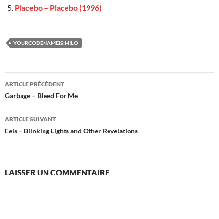
Placebo – Placebo (1996)
YOURCODENAMEIS:MILO
Navigation
ARTICLE PRÉCÉDENT
des
Garbage – Bleed For Me
articles
ARTICLE SUIVANT
Eels – Blinking Lights and Other Revelations
LAISSER UN COMMENTAIRE