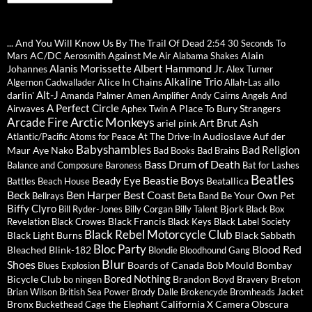
... And You Will Know Us By The Trail Of Dead
2:54
30 Seconds To
AC/DC
Against Me
Alain
Mars
Aerosmith
Air
Alabama Shakes
Alanis Morissette
Albert Hammond Jr.
Johannes
Alex Turner
Alkaline Trio
Alice In Chains
allo
Algernon Cadwallader
Allah-Las
Alt-J
darlin'
Amanda Palmer
Amen
Amplifier
Andy Cairns
Angels And
A Perfect Circle
A Place To Bury Strangers
Airwaves
Aphex Twin
Arctic Monkeys
Arcade Fire
Ash
Art Brut
ariel pink
Audioslave
Auf der
Atlantic/Pacific
Atoms for Peace
At The Drive-In
Babyshambles
Bad Religion
Maur
Aye Nako
Bad Books
Bad Brains
Bass Drum of Death
Balance and Composure
Baroness
Bat for Lashes
Beatles
Beastie Boys
Beady Eye
Beatallica
Battles
Beach House
Beck
Ben Harper
Best Coast
Be Your Own Pet
Bellrays
Beta Band
Biffy Clyro
Bjork
Bill Ryder-Jones
Billy Corgan
Billy Talent
Black Box
Black Francis
Revelation
Black Crowes
Black Keys
Black Label Society
Black Rebel Motorcycle Club
Black Light Burns
Black Sabbath
Bloc Party
Blood Red
Bleached
Blink-182
Blondie
Bloodhound Gang
Blur
Shoes
Boards of Canada
Bob Mould
Bombay
Blues Explosion
Bored Nothing
Bicycle Club
Brandon Boyd
Breton
bo ningen
Bravery
Brian Wilson
British Sea Power
Brody Dalle
Brokencyde
Bromheads Jacket
Bronx
California X
Camera Obscura
Buckethead
Cage the Elephant