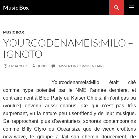
Aller
Recherche
Music Box
au
MENU
contenu
PRINCI
MUSIC BOX
YOURCODENAMEIS:MILO –
IGNOTO
1 MAI 2005
DENIS
LAISSER UN COMMENTAIRE
Yourcodenameis:Milo était cité
comme hype potentiel par le NME l’année dernière, et
contrairement à Bloc Party ou Kaiser Chiefs, il n’ont pas pu
(voulu?) devenir aussi connus. Ce qui n’est pas très
surprenant, vu la nature peu user-friendly de leur musique.
Se rapprochant plus d’aventuriers sonores contemporains
comme Biffy Clyro ou Oceansize que de vieux croûtons
new-wave, le groupe a fait son chemin doucement, de