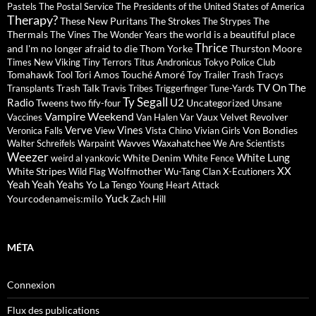
Pastels
The Postal Service
The Presidents of the United States of America
Therapy?
These New Puritans
The Strokes
The
The Strypes
Thermals
the world is a beautiful place
The Vines
The Wonder Years
Thrice
and I'm no longer afraid to die
Thom Yorke
Thurston Moore
Times New Viking
Tiny Terrors
Titus Andronicus
Tokyo Police Club
Tomahawk
Tori Amos
Touché Amoré
Tool
Toy
Trailer Trash Tracys
TV On The
Trash Talk
Transplants
Travis
Tribes
Triggerfinger
Tune-Yards
Ty Segall
Radio
U2
Tweens
Uncategorized
two fify-four
Unsane
Vampire Weekend
Vaux
Velvet Revolver
Vaccines
Van Halen
Var
Verve
Vines
Von Bondies
Veronica Falls
View
Vista Chino
Vivian Girls
Wavves
Waxahatchee
Walter Schreifels
Warpaint
We Are Scientists
Weezer
White Lung
White Denim
weird al yankovic
White Fence
XX
White Stripes
Wolfmother
Wild Flag
Wu-Tang Clan
X-Ecutioners
Yeah Yeah Yeahs
Yo La Tengo
Young Heart Attack
Yuck
Yourcodenameis:milo
Zach Hill
MÉTA
Connexion
Flux des publications