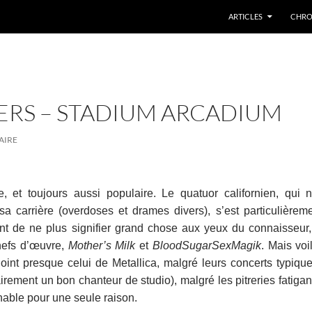
ARTICLES
CHRO
PERS – STADIUM ARCADIUM
AIRE
, et toujours aussi populaire. Le quatuor californien, qui 
a carrière (overdoses et drames divers), s’est particulièrem
nt de ne plus signifier grand chose aux yeux du connaisseur,
chefs d’œuvre,
Mother’s Milk
et
BloodSugarSexMagik
. Mais voi
oint presque celui de Metallica, malgré leurs concerts typiq
irement un bon chanteur de studio), malgré les pitreries fatigan
nable pour une seule raison.