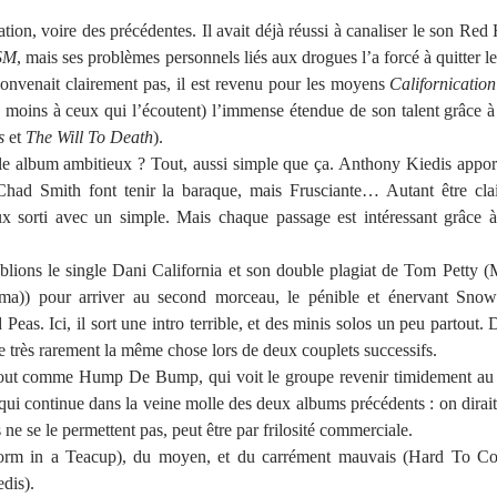
ion, voire des précédentes. Il avait déjà réussi à canaliser le son Red H
SM
, mais ses problèmes personnels liés aux drogues l’a forcé à quitter 
nvenait clairement pas, il est revenu pour les moyens
Californication
 moins à ceux qui l’écoutent) l’immense étendue de son talent grâce à
s
et
The Will To Death
).
le album ambitieux ? Tout, aussi simple que ça. Anthony Kiedis appor
 Chad Smith font tenir la baraque, mais Frusciante… Autant être clai
x sorti avec un simple. Mais chaque passage est intéressant grâce à
oublions le single Dani California et son double plagiat de Tom Petty 
)) pour arriver au second morceau, le pénible et énervant Snow
eas. Ici, il sort une intro terrible, et des minis solos un peu partout. 
ue très rarement la même chose lors de deux couplets successifs.
, tout comme Hump De Bump, qui voit le groupe revenir timidement au f
qui continue dans la veine molle des deux albums précédents : on dirait
 ne se le permettent pas, peut être par frilosité commerciale.
torm in a Teacup), du moyen, et du carrément mauvais (Hard To Con
dis).