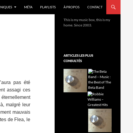
NIQUES
MÉTA
PLAYLISTS
À PROPOS
CONTACT
This is my music box, this is my
home. Since 2003.
ARTICLES LES PLUS
CONSULTÉS
n’aura pas été
ent assagi ces
 éternellement
là, malgré leur
uement mauvais
tes de Flea, le