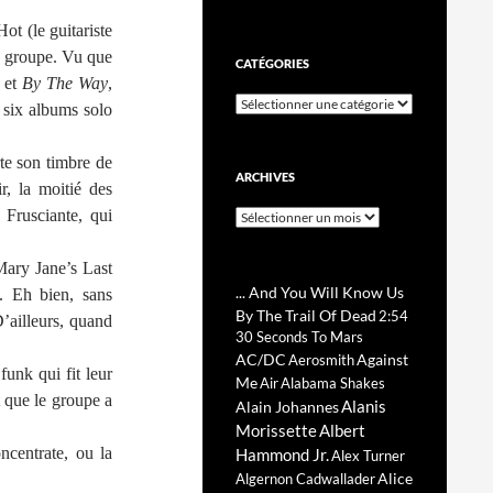
ot (le guitariste
le groupe. Vu que
CATÉGORIES
et
By The Way
,
Catégories
 six albums solo
te son timbre de
ARCHIVES
r, la moitié des
 Frusciante, qui
Archives
(Mary Jane’s Last
... And You Will Know Us
. Eh bien, sans
By The Trail Of Dead
2:54
D’ailleurs, quand
30 Seconds To Mars
AC/DC
Against
Aerosmith
unk qui fit leur
Me
Air
Alabama Shakes
 que le groupe a
Alanis
Alain Johannes
Morissette
Albert
centrate, ou la
Hammond Jr.
Alex Turner
Alice
Algernon Cadwallader