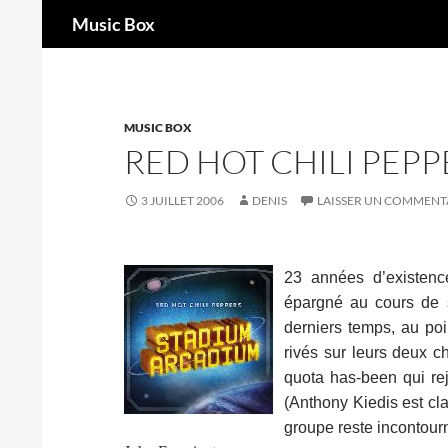
Recherche
Music Box
Aller
au
contenu
MUSIC BOX
RED HOT CHILI PEP
3 JUILLET 2006
DENIS
LAISSER UN COMMENT
23 années d’existence
épargné au cours de s
derniers temps, au poi
rivés sur leurs deux 
quota has-been qui rej
(Anthony Kiedis est cla
groupe reste incontour