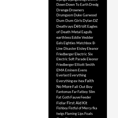
Down
Down To Earth
Dredg
Drenge
Drowners
Drumgasm
Duke Garwood
Dum Dum Girls
Dylan
DZ
Détroit
Deathrays
Eagles
of Death Metal
Eagulls
earthless
Eddie Vedder
Eels
Eighties Matchbox B-
Eisley
Line Disaster
Eleanor
Electric Six
Friedberger
Electric Soft Parade
Eleonor
Elliott Smith
Friedberger
EMA
Eminem
Evens
Everlast
Everything
Faith
ex-hex
Everything
No More
Fall Out Boy
Fantomas
Far
Fatboy Slim
Fauve
Fat Goth
Feeder
First Aid Kit
Fidlar
Fishboy
Fistful of Mercy
fka
Foals
twigs
Flaming Lips