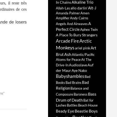
Alkaline Trio
In Chains
s, il reste très
Alt-J
allo darlin'
Allah-Las
rdinaires de ces
Amanda Palmer
Amen
Amplifier
Andy Cairns
ande de losers
A
Angels And Airwaves
Perfect Circle
Aphex Twin
A Place To Bury Strangers
Arctic
Arcade Fire
Monkeys
Art
ariel pink
Ash
Brut
Atlantic/Pacific
Atoms for Peace
At The
Audioslave
Auf
Drive-In
der Maur
Aye Nako
Babyshambles
Bad
Bad
Books
Bad Brains
Religion
Balance and
ns"
Bass
Composure
Baroness
Drum of Death
Bat for
Lashes
Battles
Beach House
Beastie Boys
Beady Eye