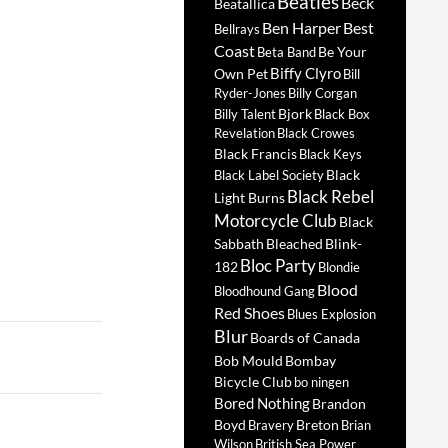
Beatles
Beck
Beatallica
Ben Harper
Best
Bellrays
Coast
Be Your
Beta Band
Biffy Clyro
Own Pet
Bill
Ryder-Jones
Billy Corgan
Bjork
Billy Talent
Black Box
Revelation
Black Crowes
Black Francis
Black Keys
Black
Black Label Society
Black Rebel
Light Burns
Motorcycle Club
Black
Sabbath
Bleached
Blink-
Bloc Party
182
Blondie
Blood
Bloodhound Gang
Red Shoes
Blues Explosion
Blur
Boards of Canada
Bob Mould
Bombay
Bicycle Club
bo ningen
Bored Nothing
Brandon
Boyd
Breton
Bravery
Brian
Wilson
British Sea Power