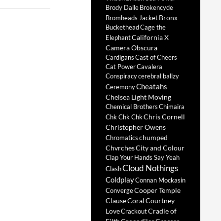
Brody Dalle
Brokencyde
Bronx
Bromheads Jacket
Buckethead
Cage the
California X
Elephant
Camera Obscura
Cardigans
Cast of Cheers
Cat Power
Cavalera
Conspiracy
cerebral ballzy
Cheatahs
Ceremony
Chelsea Light Moving
Chemical Brothers
Chimaira
Chris Cornell
Chk Chk Chk
Christopher Owens
chumped
Chromatics
Chvrches
City and Colour
Clap Your Hands Say Yeah
Cloud Nothings
Clash
Coldplay
Connan Mockasin
Cooper Temple
Converge
Clause
Coral
Courtney
Love
Cradle of
Crackout