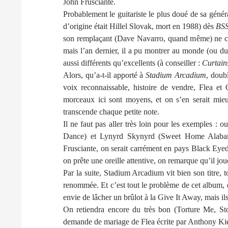
John Frusciante.
Probablement le guitariste le plus doué de sa générat
d’origine était Hillel Slovak, mort en 1988) dès
BS
son remplaçant (Dave Navarro, quand même) ne co
mais l’an dernier, il a pu montrer au monde (ou du
aussi différents qu’excellents (à conseiller :
Curtain
Alors, qu’a-t-il apporté à
Stadium Arcadium
, doub
voix reconnaissable, histoire de vendre, Flea et
morceaux ici sont moyens, et on s’en serait mieu
transcende chaque petite note.
Il ne faut pas aller très loin pour les exemples : 
Dance) et Lynyrd Skynyrd (Sweet Home Alabama
Frusciante, on serait carrément en pays Black Eyed P
on prête une oreille attentive, on remarque qu’il jo
Par la suite, Stadium Arcadium vit bien son titre
renommée. Et c’est tout le problème de cet album, 
envie de lâcher un brûlot à la Give It Away, mais ils
On retiendra encore du très bon (Torture Me, S
demande de mariage de Flea écrite par Anthony Kie