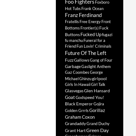
Foo Fighters
Foxboro
Hot Tubs
Frank Ocean
Franz Ferdinand
Fratellis
Free Energy
Front
Fuck
Bottoms
Frontier(s)
Fucked Up
Buttons
fugazi
fu manchu
Funeral for a
Friend
Fun Lovin' Criminals
Future Of The Left
Fuzz
Gallows
Gang of Four
Garbage
Gaslight Anthem
Gaz Coombes
George
girlpool
Michael
Ghinzu
Girls In Hawaii
Girl Talk
Glasvegas
Glen Hansard
Goat
Godspeed You!
Black Emperor
Gojira
Gorillaz
Golden Grrrls
Graham Coxon
Grandaddy
Grand Duchy
Green Day
Grant Hart