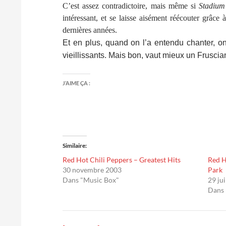
C’est assez contradictoire, mais même si
Stadium
intéressant, et se laisse aisément réécouter grâce
dernières années.
Et en plus, quand on l’a entendu chanter, o
vieillissants. Mais bon, vaut mieux un Fruscia
J’AIME ÇA :
Similaire
Red Hot Chili Peppers – Greatest Hits
Red H
30 novembre 2003
Park
Dans "Music Box"
29 ju
Dans 