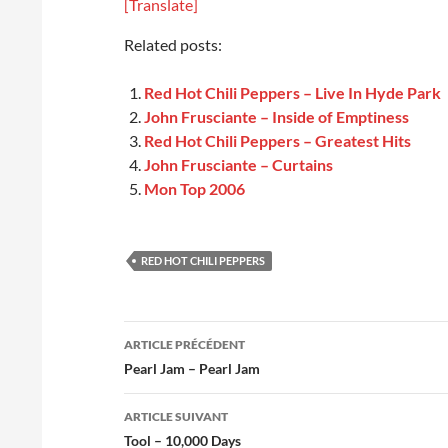
[Translate]
Related posts:
Red Hot Chili Peppers – Live In Hyde Park
John Frusciante – Inside of Emptiness
Red Hot Chili Peppers – Greatest Hits
John Frusciante – Curtains
Mon Top 2006
RED HOT CHILI PEPPERS
Navigation
ARTICLE PRÉCÉDENT
des
Pearl Jam – Pearl Jam
articles
ARTICLE SUIVANT
Tool – 10,000 Days