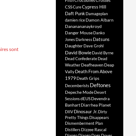
Filth
Crocodiles
Crosses
Cypress Hill
CSS
Cure
Daft Punk
Damageplan
Damon Albarn
damien rice
Dananananaykroyd
Danger Mouse
Danko
Datsuns
Jones
Darkness
Daughter
Dave Grohl
ires sont
David Bowie
David Byrne
Dead Confederate
Dead
Deafheaven
Deap
Weather
Death From Above
Vally
1979
Death Grips
Deftones
Decemberists
Depeche Mode
Desert
dEUS
Devendra
Sessions
Banhart
Diarrhea Planet
Dinosaur Jr.
DIIV
Dirty
Pretty Things
Disappears
Dismemberment Plan
Dizzee Rascal
Distillers
Django Django
Dogs
Doves