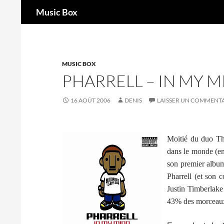
Recherche
Music Box
Aller
au
contenu
MUSIC BOX
PHARRELL – IN MY 
16 AOÛT 2006
DENIS
LAISSER UN COMMENT
Moitié du duo The
dans le monde (enf
son premier album 
Pharrell (et son 
Justin Timberlake
43% des morceaux 