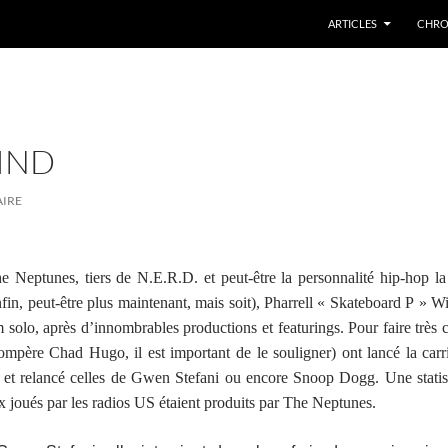
ARTICLES
CHRO
MIND
AIRE
 Neptunes, tiers de N.E.R.D. et peut-être la personnalité hip-hop la
in, peut-être plus maintenant, mais soit), Pharrell « Skateboard P » Wi
solo, après d’innombrables productions et featurings. Pour faire très 
compère Chad Hugo, il est important de le souligner) ont lancé la carr
 et relancé celles de Gwen Stefani ou encore Snoop Dogg. Une statis
joués par les radios US étaient produits par The Neptunes.