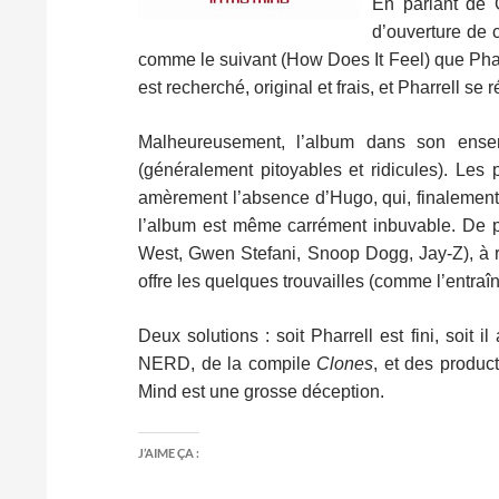
En parlant de G
d’ouverture de 
comme le suivant (How Does It Feel) que Pharre
est recherché, original et frais, et Pharrell s
Malheureusement, l’album dans son ense
(généralement pitoyables et ridicules). Les 
amèrement l’absence d’Hugo, qui, finalement,
l’album est même carrément inbuvable. De pl
West, Gwen Stefani, Snoop Dogg, Jay-Z), à re
offre les quelques trouvailles (comme l’entraîn
Deux solutions : soit Pharrell est fini, soi
NERD, de la compile
Clones
, et des produc
Mind est une grosse déception.
J’AIME ÇA :