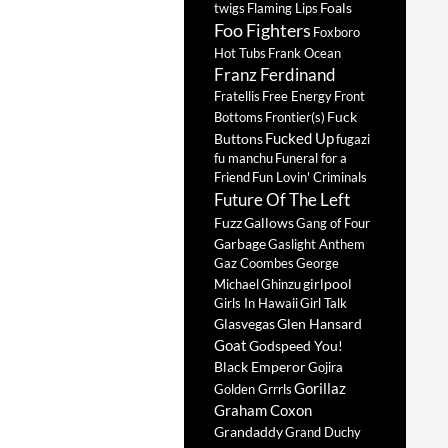
Foals
twigs
Flaming Lips
Foo Fighters
Foxboro
Hot Tubs
Frank Ocean
Franz Ferdinand
Fratellis
Free Energy
Front
Fuck
Bottoms
Frontier(s)
Fucked Up
Buttons
fugazi
fu manchu
Funeral for a
Friend
Fun Lovin' Criminals
Future Of The Left
Fuzz
Gallows
Gang of Four
Garbage
Gaslight Anthem
Gaz Coombes
George
girlpool
Michael
Ghinzu
Girls In Hawaii
Girl Talk
Glasvegas
Glen Hansard
Goat
Godspeed You!
Black Emperor
Gojira
Gorillaz
Golden Grrrls
Graham Coxon
Grandaddy
Grand Duchy