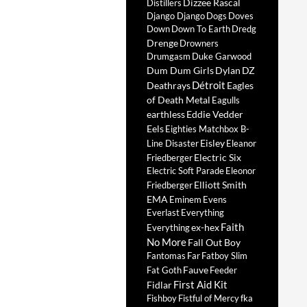
Dizzee Rascal
Distillers
Django Django
Dogs
Doves
Down
Down To Earth
Dredg
Drenge
Drowners
Drumgasm
Duke Garwood
Dum Dum Girls
Dylan
DZ
Détroit
Deathrays
Eagles
of Death Metal
Eagulls
earthless
Eddie Vedder
Eels
Eighties Matchbox B-
Eisley
Line Disaster
Eleanor
Electric Six
Friedberger
Electric Soft Parade
Eleonor
Elliott Smith
Friedberger
EMA
Eminem
Evens
Everlast
Everything
Faith
ex-hex
Everything
No More
Fall Out Boy
Fantomas
Far
Fatboy Slim
Fauve
Fat Goth
Feeder
First Aid Kit
Fidlar
Fishboy
Fistful of Mercy
fka