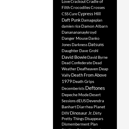
Love
Cradle of
Crackout
Filth
Crocodiles
Crosses
Cypress Hill
CSS
Cure
Daft Punk
Damageplan
Damon Albarn
damien rice
Dananananaykroyd
Danger Mouse
Danko
Datsuns
Jones
Darkness
Daughter
Dave Grohl
David Bowie
David Byrne
Dead Confederate
Dead
Deafheaven
Deap
Weather
Death From Above
Vally
1979
Death Grips
Deftones
Decemberists
Depeche Mode
Desert
dEUS
Devendra
Sessions
Banhart
Diarrhea Planet
Dinosaur Jr.
DIIV
Dirty
Pretty Things
Disappears
Dismemberment Plan