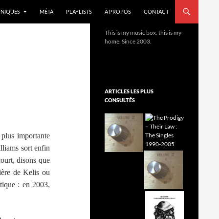
NIQUES
MÉTA
PLAYLISTS
À PROPOS
CONTACT
This is my music box, this is my
home. Since 2003.
ARTICLES LES PLUS
CONSULTÉS
 plus importante
lliams sort enfin
court, disons que
ière de Kelis ou
tique : en 2003,