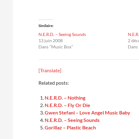
Similaire
N.E.R.D. – Seeing Sounds
N.E.R
13 juin 2008
2 dé
Dans "Music Box"
Dans 
[Translate]
Related posts:
N.E.R.D. – Nothing
N.E.R.D. – Fly Or Die
Gwen Stefani – Love Angel Music Baby
N.E.R.D. – Seeing Sounds
Gorillaz – Plastic Beach