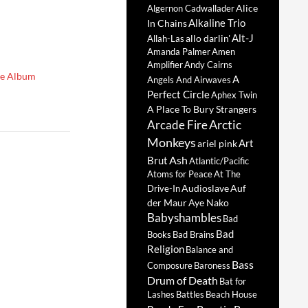
Alice
Algernon Cadwallader
Alkaline Trio
In Chains
Alt-J
allo darlin'
Allah-Las
Amanda Palmer
Amen
Amplifier
Andy Cairns
te Album
A
Angels And Airwaves
Perfect Circle
Aphex Twin
A Place To Bury Strangers
Arctic
Arcade Fire
Monkeys
Art
ariel pink
Ash
Brut
Atlantic/Pacific
Atoms for Peace
At The
Audioslave
Auf
Drive-In
der Maur
Aye Nako
Babyshambles
Bad
Bad
Books
Bad Brains
Religion
Balance and
Bass
Composure
Baroness
Drum of Death
Bat for
Lashes
Battles
Beach House