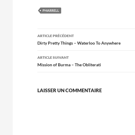
PHARRELL
Navigation
ARTICLE PRÉCÉDENT
des
Dirty Pretty Things – Waterloo To Anywhere
articles
ARTICLE SUIVANT
Mission of Burma – The Obliterati
LAISSER UN COMMENTAIRE