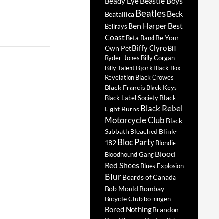
Beastie Boys
Beady Eye
Beatles
Beck
Beatallica
Ben Harper
Best
Bellrays
Coast
Be Your
Beta Band
Biffy Clyro
Own Pet
Bill
Ryder-Jones
Billy Corgan
Bjork
Billy Talent
Black Box
Revelation
Black Crowes
Black Francis
Black Keys
Black
Black Label Society
Black Rebel
Light Burns
Motorcycle Club
Black
Sabbath
Bleached
Blink-
Bloc Party
182
Blondie
Blood
Bloodhound Gang
Red Shoes
Blues Explosion
Blur
Boards of Canada
Bob Mould
Bombay
Bicycle Club
bo ningen
Bored Nothing
Brandon