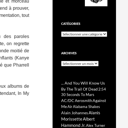
gle et morceau
tend à prouver,
mentation, tout
CATÉGORIES
Catégories
u des paroles
te, on regrette
conde moitié de
ARCHIVES
nflants (Kanye
Archives
ré que Pharrell
... And You Will Know Us
 deux albums de
By The Trail Of Dead
2:54
tendant, In My
30 Seconds To Mars
AC/DC
Against
Aerosmith
Me
Air
Alabama Shakes
Alanis
Alain Johannes
Morissette
Albert
Hammond Jr.
Alex Turner