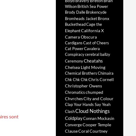
Boyd
Breton
Bravery
Brian
Wilson
British Sea Power
Brody Dalle
Brokencyde
Bronx
Bromheads Jacket
Buckethead
Cage the
California X
Elephant
Camera Obscura
Cardigans
Cast of Cheers
Cat Power
Cavalera
Conspiracy
cerebral ballzy
Cheatahs
Ceremony
Chelsea Light Moving
Chemical Brothers
Chimaira
Chris Cornell
Chk Chk Chk
Christopher Owens
chumped
Chromatics
Chvrches
City and Colour
Clap Your Hands Say Yeah
Cloud Nothings
Clash
ires sont
Coldplay
Connan Mockasin
Cooper Temple
Converge
Clause
Coral
Courtney