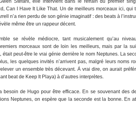
wen Stefani, elle intervient dans le refrain du premier sin
cd, Can I Have It Like That. Un de meilleurs morceaux ici, qui 
ll n’a rien perdu de son génie imaginatif : des beats à l’instru
e révèle même être un rappeur décent.
mble se révèle médiocre, tant musicalement qu’au nivea
premiers morceaux sont de loin les meilleurs, mais par la sui
 était peut-être le vrai génie derrière le nom Neptunes. La se
us, les quelques invités n’arrivent pas, malgré leurs noms ro
lever un ensemble très décevant. Á vrai dire, on aurait préfé
ant beat de Keep It Playa) à d’autres interprètes.
t il a besoin de Hugo pour être efficace. En se souvenant des
tions Neptunes, on espère que la seconde est la bonne. En at