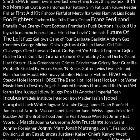
Faith
Smith
EMA
ex-hex
Eminem
Evens
Everlast
Everything Everything
No More
Fall Out Boy
Fauve
Fantomas
Far
Fatboy Slim
Fat Goth
Feeder
First Aid Kit
Fidlar
Foals
Fishboy
Fistful of Mercy
fka twigs
Flaming Lips
Foo Fighters
Franz Ferdinand
Foxboro Hot Tubs
Frank Ocean
Fucked Up
Fuck Buttons
Fratellis
Free Energy
Front Bottoms
Frontier(s)
Future Of
fugazi
fu manchu
Funeral for a Friend
Fun Lovin' Criminals
The Left
Fuzz
Gallows
Garbage
Gang of Four
Gaslight Anthem
Gaz
girlpool
Coombes
George Michael
Ghinzu
Girls In Hawaii
Girl Talk
Goat
Glasvegas
Glen Hansard
Godspeed You! Black Emperor
Gojira
Gorillaz
Graham Coxon
Grandaddy
Grant
Golden Grrrls
Grand Duchy
Green Day
Hart
Guerilla
Greenhornes
Grimes
Grinderman
Grizzly Bear
Poubelle
Guns 'N Roses
Guided By Voices
Gutter Twins
Gwen Stefani
Hives
Haust
heavy blanket
Helmet
Hold
Haim
harlem
HBS
Hebronix
Steady
Hole
HORSE The Band
Horrors
Hot Hot Heat
Hot Leg
Hot Water
Hunx and His Punx
Music
How to Destroy Angels
Hundred Reasons
IAM
Iceage
Idlewild
Iggy Pop
I Is Another
Icarus Line
Imperial Teen
Incubus
Isobel
Interpol
Infadels
Institute
Iron Maiden
Isaïah
Campbell
Jack White
Jagwar Ma
Jake Bugg
James Dean Bradfield
Janelle Monae
Jamiroquai
Janet Jackson
Janet Weiss
Japandroids
Jeff
Jimmy Eat
Buckley
Jeff the Brotherhood
Jemina Pearl
Jessie Ware
Jet
J Mascis
John Frusciante
World
Joanna Gruesome
John Grant
Johnny Marr
Jonah Matranga
Johnny Foreigner
Josh T. Pearson
Joy
Julian Casablancas
Kanye West
Kaiser Chiefs
Division
Justin(e)