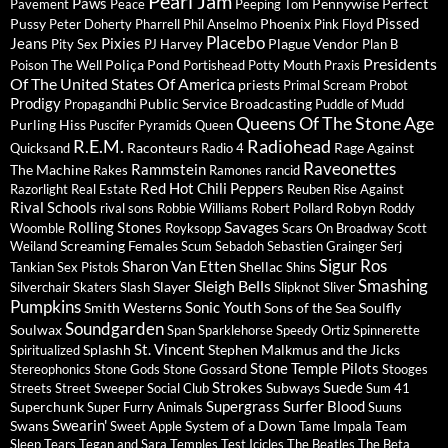
Pearl Jam
Paws
Pennywise
Perfect
Pavement
Peace
Peeping Tom
Pissed
Pussy
Phoenix
Peter Doherty
Pharrell
Phil Anselmo
Pink Floyd
Placebo
Jeans
Pixies
Plague Vendor
Pity Sex
PJ Harvey
Plan B
Presidents
Poliça
Pond
Poison The Well
Portishead
Potty Mouth
Praxis
Of The United States Of America
priests
Primal Scream
Probot
Prodigy
Public Service Broadcasting
Propagandhi
Puddle of Mudd
Queens Of The Stone Age
Purling Hiss
Puscifer
Pyramids
Queen
R.E.M.
Radiohead
Raconteurs
Rage Against
Quicksand
Radio 4
Raveonettes
Rammstein
The Machine
Rakes
Ramones
rancid
Red Hot Chili Peppers
Razorlight
Real Estate
Reuben
Rise Against
Rival Schools
Robyn
rival sons
Robbie Williams
Robert Pollard
Roddy
Savages
Rolling Stones
Woomble
Royksopp
Scars On Broadway
Scott
Screaming Females
Weiland
Scum
Sebadoh
Sebastien Grainger
Serj
Sigur Ros
Sharon Van Etten
Shellac
Tankian
Sex Pistols
Shins
Sleigh Bells
Smashing
Slayer
Silverchair
Skaters
Slash
Slipknot
Sliver
Pumpkins
Sonic Youth
Smith Westerns
Sons of the Sea
Soulfly
Soundgarden
Soulwax
Span
Sparklehorse
Speedy Ortiz
Spinnerette
St. Vincent
Splashh
Stephen Malkmus and the Jicks
Spiritualized
Stone Temple Pilots
Stereophonics
Stone Gods
Stone Gossard
Stooges
Strokes
Suede
Subways
Streets
Street Sweeper Social Club
Sum 41
Supergrass
Surfer Blood
Superchunk
Super Furry Animals
Suuns
Swearin'
Swans
System of a Down
Sweet Apple
Tame Impala
Team
Sleep
Tears
Tegan and Sara
Temples
Test Icicles
The Beatles
The Beta