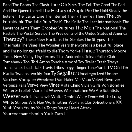
Thee Oh Sees
The Bronx
The Fall
Band
The Clash
The Good The Bad
The History of Apple Pie
And The Queen
thehell
The Hold Steady
the
The Joy
The Icarus Line
hotelier
The Internet
Their / They're / There
Formidable
The Julie Ruin
The Knife
The K.
The Last Internationale
The
The Men
Them Crooked Vultures
The National
Lawrence Arms
The
Pastels
The Postal Service
The Presidents of the United States of America
Therapy?
These New Puritans
The Strokes
The
The Strypes
Thermals
the world is a beautiful place
The Vines
The Wonder Years
Thrice
and I'm no longer afraid to die
Thom Yorke
Thurston Moore
Times New Viking
Tiny Terrors
Titus Andronicus
Tokyo Police Club
Tomahawk
Tori Amos
Touché Amoré
Tool
Toy
Trailer Trash Tracys
TV On The
Trash Talk
Transplants
Travis
Tribes
Triggerfinger
Tune-Yards
Ty Segall
Radio
U2
Tweens
Uncategorized
two fify-four
Unsane
Vampire Weekend
Vaux
Velvet Revolver
Vaccines
Van Halen
Var
Verve
Vines
Von Bondies
Veronica Falls
View
Vista Chino
Vivian Girls
Wavves
Waxahatchee
Walter Schreifels
Warpaint
We Are Scientists
Weezer
White Lung
White Denim
weird al yankovic
White Fence
XX
White Stripes
Wolfmother
Wild Flag
Wu-Tang Clan
X-Ecutioners
Yeah Yeah Yeahs
Yo La Tengo
Young Heart Attack
Yuck
Yourcodenameis:milo
Zach Hill