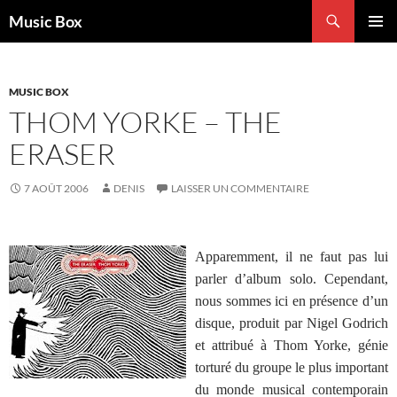
Aller
Recherche
Music Box
au
MENU
contenu
PRINCI
MUSIC BOX
THOM YORKE – THE
ERASER
7 AOÛT 2006
DENIS
LAISSER UN COMMENTAIRE
Apparemment, il ne faut pas lui
parler d’album solo. Cependant,
nous sommes ici en présence d’un
disque, produit par Nigel Godrich
et attribué à Thom Yorke, génie
torturé du groupe le plus important
du monde musical contemporain