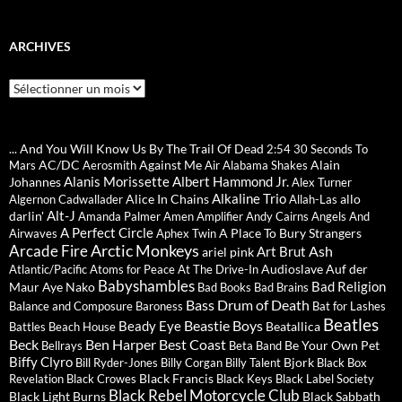
ARCHIVES
Archives
... And You Will Know Us By The Trail Of Dead
2:54
30 Seconds To
AC/DC
Against Me
Alain
Mars
Aerosmith
Air
Alabama Shakes
Alanis Morissette
Albert Hammond Jr.
Johannes
Alex Turner
Alkaline Trio
Alice In Chains
allo
Algernon Cadwallader
Allah-Las
Alt-J
darlin'
Amanda Palmer
Amen
Amplifier
Andy Cairns
Angels And
A Perfect Circle
A Place To Bury Strangers
Airwaves
Aphex Twin
Arctic Monkeys
Arcade Fire
Ash
Art Brut
ariel pink
Audioslave
Auf der
Atlantic/Pacific
Atoms for Peace
At The Drive-In
Babyshambles
Bad Religion
Maur
Aye Nako
Bad Books
Bad Brains
Bass Drum of Death
Balance and Composure
Baroness
Bat for Lashes
Beatles
Beastie Boys
Beady Eye
Beatallica
Battles
Beach House
Beck
Ben Harper
Best Coast
Be Your Own Pet
Bellrays
Beta Band
Biffy Clyro
Bjork
Bill Ryder-Jones
Billy Corgan
Billy Talent
Black Box
Black Francis
Revelation
Black Crowes
Black Keys
Black Label Society
Black Rebel Motorcycle Club
Black Light Burns
Black Sabbath