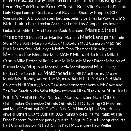
Kings of
Kasabian
Karen O
Kelly Jones
Kendrick Lamar
Kills
Kinesis
Leon
Korn
Kurt Vile
Klaxons
Kylesa
La Dispute
King Tuff
KT Tunstall
Lana Del Rey
Last Shadow Puppets
Lady Gaga
Lamb of God
LCD
Limp
Led Zeppelin
Soundsystem
LCD Soundystem
Libertines
Lil Wayne
Bizkit
Linkin Park
Los Campesinos
lower
London Grammar
Lorde
Manic Street
Lykke Li
Ludachrist
Mad Season
Magic Numbers
Preachers
Mark Lanegan
Marilyn Manson
Manu Chao
Marnie
Maximo
Massive Attack
Mastodon
Stern
Mars Volta
Matt Cameron
Park
Menzingers
Mazzy Star
Mclusky
Melody's Echo Chamber
Merchandise
Michael Jackson
Mikal
Metallica
Metz
MGMT
Miles Kane
Cronin
Milk Music
Mission of
Mike Patton
Minor Threat
Mogwai
Morrissey
Burma
Moby
Mongol Horde
Morningwood
Motörhead
Mudhoney
Muse
Motion City Soundtrack
MS MR
My Bloody Valentine
N.E.R.D.
Music
Mystery Jets
Nada Surf
Neils
Neil Young
new pornographers
Nick Cave and
Children
Neko Case
Nine Inch
The Bad Seeds
Nine Black Alps
Nicky Wire
Nightwatchman
Nails
Nirvana
Oasis
No Age
Noel Gallagher
Nofx
No Doubt
Off!
Offspring
Oceansize
Odonis Odonis
Oathbreaker
Of Monsters
Original Soundtrack
and Men
Of Montreal
Ok Go
One Day As A Lion
Palms
orwells
Others
Ought
Outkast
P.O.S.
Palma Violets
Panic At The
Parquet Courts
Disco
Pantera
Paramore
parkay quarts
parquetcourts
Paul McCartney
Part Chimp
Passion Pit
Patti Smith
Paul Weller