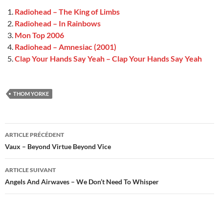
Radiohead – The King of Limbs
Radiohead – In Rainbows
Mon Top 2006
Radiohead – Amnesiac (2001)
Clap Your Hands Say Yeah – Clap Your Hands Say Yeah
THOM YORKE
Navigation
ARTICLE PRÉCÉDENT
des
Vaux – Beyond Virtue Beyond Vice
articles
ARTICLE SUIVANT
Angels And Airwaves – We Don’t Need To Whisper