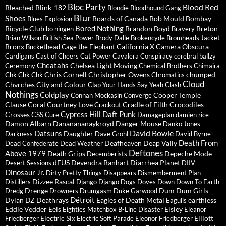
Bloc Party
Blood Red
Bleached
Blink-182
Blondie
Bloodhound Gang
Blur
Shoes
Boards of Canada
Bob Mould
Bombay
Blues Explosion
Bored Nothing
Bicycle Club
Brandon Boyd
Breton
bo ningen
Bravery
Brian Wilson
British Sea Power
Brody Dalle
Brokencyde
Bromheads Jacket
Bronx
California X
Camera Obscura
Buckethead
Cage the Elephant
Cardigans
Cast of Cheers
Cat Power
Cavalera Conspiracy
cerebral ballzy
Cheatahs
Chelsea Light Moving
Ceremony
Chemical Brothers
Chimaira
Chris Cornell
Christopher Owens
chumped
Chk Chk Chk
Chromatics
Cloud
Chvrches
City and Colour
Clap Your Hands Say Yeah
Clash
Nothings
Coldplay
Cooper Temple
Connan Mockasin
Converge
Clause
Coral
Courtney Love
Cradle of Filth
Crocodiles
Crackout
Cypress Hill
Daft Punk
Crosses
CSS
Cure
Damageplan
damien rice
Damon Albarn
Dananananaykroyd
Danger Mouse
Danko Jones
David Bowie
Datsuns
Daughter
Darkness
Dave Grohl
David Byrne
Death From
Deafheaven
Deap Vally
Dead Confederate
Dead Weather
Deftones
Above 1979
Death Grips
Depeche Mode
Decemberists
dEUS
Devendra Banhart
Diarrhea Planet
Desert Sessions
DIIV
Dinosaur Jr.
Dirty Pretty Things
Disappears
Dismemberment Plan
Dizzee Rascal
Distillers
Django Django
Dogs
Doves
Down
Down To Earth
Drenge
Dum Dum Girls
Dredg
Drowners
Drumgasm
Duke Garwood
Détroit
Dylan
DZ Deathrays
Eagles of Death Metal
earthless
Eagulls
Eddie Vedder
Eels
Eisley
Eighties Matchbox B-Line Disaster
Eleanor
Electric Six
Elliott
Friedberger
Electric Soft Parade
Eleonor Friedberger