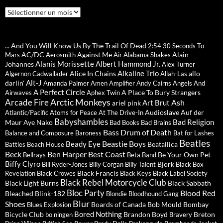
Archives
... And You Will Know Us By The Trail Of Dead
2:54
30 Seconds To
AC/DC
Against Me
Alain
Mars
Aerosmith
Air
Alabama Shakes
Alanis Morissette
Albert Hammond Jr.
Johannes
Alex Turner
Alkaline Trio
Alice In Chains
allo
Algernon Cadwallader
Allah-Las
Alt-J
darlin'
Amanda Palmer
Amen
Amplifier
Andy Cairns
Angels And
A Perfect Circle
A Place To Bury Strangers
Airwaves
Aphex Twin
Arctic Monkeys
Arcade Fire
Ash
Art Brut
ariel pink
Audioslave
Auf der
Atlantic/Pacific
Atoms for Peace
At The Drive-In
Babyshambles
Bad Religion
Maur
Aye Nako
Bad Books
Bad Brains
Bass Drum of Death
Balance and Composure
Baroness
Bat for Lashes
Beatles
Beastie Boys
Beady Eye
Beatallica
Battles
Beach House
Beck
Ben Harper
Best Coast
Be Your Own Pet
Bellrays
Beta Band
Biffy Clyro
Bjork
Bill Ryder-Jones
Billy Corgan
Billy Talent
Black Box
Black Francis
Revelation
Black Crowes
Black Keys
Black Label Society
Black Rebel Motorcycle Club
Black Light Burns
Black Sabbath
Bloc Party
Blood Red
Bleached
Blink-182
Blondie
Bloodhound Gang
Blur
Shoes
Boards of Canada
Bob Mould
Bombay
Blues Explosion
Bored Nothing
Bicycle Club
Brandon Boyd
Breton
bo ningen
Bravery