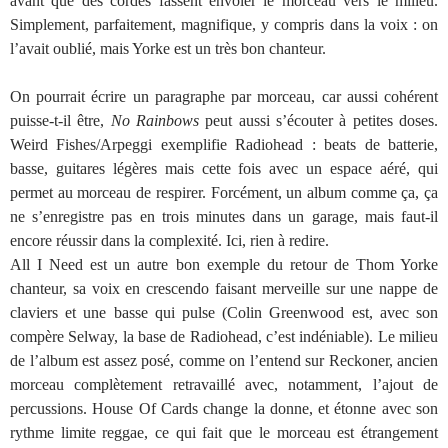
avant que des cordes fassent envoler le morceau vers le milieu.
Simplement, parfaitement, magnifique, y compris dans la voix : on
l’avait oublié, mais Yorke est un très bon chanteur.
On pourrait écrire un paragraphe par morceau, car aussi cohérent
puisse-t-il être,
No Rainbows
peut aussi s’écouter à petites doses.
Weird Fishes/Arpeggi exemplifie Radiohead : beats de batterie,
basse, guitares légères mais cette fois avec un espace aéré, qui
permet au morceau de respirer. Forcément, un album comme ça, ça
ne s’enregistre pas en trois minutes dans un garage, mais faut-il
encore réussir dans la complexité. Ici, rien à redire.
All I Need est un autre bon exemple du retour de Thom Yorke
chanteur, sa voix en crescendo faisant merveille sur une nappe de
claviers et une basse qui pulse (Colin Greenwood est, avec son
compère Selway, la base de Radiohead, c’est indéniable). Le milieu
de l’album est assez posé, comme on l’entend sur Reckoner, ancien
morceau complètement retravaillé avec, notamment, l’ajout de
percussions. House Of Cards change la donne, et étonne avec son
rythme limite reggae, ce qui fait que le morceau est étrangement