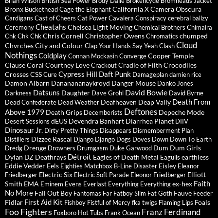
Brian Wilson
British Sea Power
Brody Dalle
Brokencyde
Bromheads Jacket
Bronx
California X
Camera Obscura
Buckethead
Cage the Elephant
Cardigans
Cast of Cheers
Cat Power
Cavalera Conspiracy
cerebral ballzy
Cheatahs
Chelsea Light Moving
Ceremony
Chemical Brothers
Chimaira
Chris Cornell
Christopher Owens
chumped
Chk Chk Chk
Chromatics
Cloud
Chvrches
City and Colour
Clap Your Hands Say Yeah
Clash
Nothings
Coldplay
Cooper Temple
Connan Mockasin
Converge
Clause
Coral
Courtney Love
Cradle of Filth
Crocodiles
Crackout
Cypress Hill
Daft Punk
Crosses
CSS
Cure
Damageplan
damien rice
Damon Albarn
Dananananaykroyd
Danger Mouse
Danko Jones
David Bowie
Datsuns
Daughter
Darkness
Dave Grohl
David Byrne
Death From
Deafheaven
Deap Vally
Dead Confederate
Dead Weather
Deftones
Above 1979
Death Grips
Depeche Mode
Decemberists
dEUS
Devendra Banhart
Diarrhea Planet
Desert Sessions
DIIV
Dinosaur Jr.
Dirty Pretty Things
Disappears
Dismemberment Plan
Dizzee Rascal
Distillers
Django Django
Dogs
Doves
Down
Down To Earth
Drenge
Dum Dum Girls
Dredg
Drowners
Drumgasm
Duke Garwood
Détroit
Dylan
DZ Deathrays
Eagles of Death Metal
earthless
Eagulls
Eddie Vedder
Eels
Eisley
Eighties Matchbox B-Line Disaster
Eleanor
Electric Six
Elliott
Friedberger
Electric Soft Parade
Eleonor Friedberger
Faith
Smith
EMA
ex-hex
Eminem
Evens
Everlast
Everything Everything
No More
Fall Out Boy
Fauve
Fantomas
Far
Fatboy Slim
Fat Goth
Feeder
First Aid Kit
Fidlar
Foals
Fishboy
Fistful of Mercy
fka twigs
Flaming Lips
Foo Fighters
Franz Ferdinand
Foxboro Hot Tubs
Frank Ocean