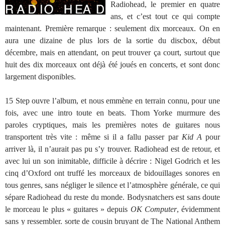
Radiohead, le premier en quatre
ans, et c’est tout ce qui compte
maintenant. Première remarque : seulement dix morceaux. On en
aura une dizaine de plus lors de la sortie du discbox, début
décembre, mais en attendant, on peut trouver ça court, surtout que
huit des dix morceaux ont déjà été joués en concerts, et sont donc
largement disponibles.
15 Step ouvre l’album, et nous emmène en terrain connu, pour une
fois, avec une intro toute en beats. Thom Yorke murmure des
paroles cryptiques, mais les premières notes de guitares nous
transportent très vite : même si il a fallu passer par
Kid A
pour
arriver là, il n’aurait pas pu s’y trouver. Radiohead est de retour, et
avec lui un son inimitable, difficile à décrire : Nigel Godrich et les
cinq d’Oxford ont truffé les morceaux de bidouillages sonores en
tous genres, sans négliger le silence et l’atmosphère générale, ce qui
sépare Radiohead du reste du monde. Bodysnatchers est sans doute
le morceau le plus « guitares » depuis
OK Computer
, évidemment
sans y ressembler. sorte de cousin bruyant de The National Anthem