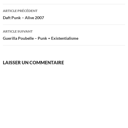
Navigation
ARTICLE PRÉCÉDENT
des
Daft Punk – Alive 2007
articles
ARTICLE SUIVANT
Guerilla Poubelle – Punk = Existentialisme
LAISSER UN COMMENTAIRE