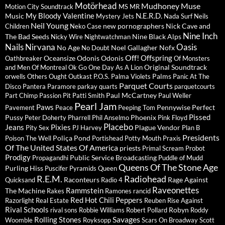
Motörhead
Mudhoney
Muse
Motion City Soundtrack
MS MR
My Bloody Valentine
N.E.R.D.
Music
Mystery Jets
Nada Surf
Neils
Neil Young
new pornographers
Nick Cave and
Children
Neko Case
Nine Inch
The Bad Seeds
Nine Black Alps
Nicky Wire
Nightwatchman
Nails
Nirvana
Oasis
No Age
Noel Gallagher
Nofx
No Doubt
Off!
Offspring
Oceansize
Odonis Odonis
Oathbreaker
Of Monsters
Original Soundtrack
and Men
Of Montreal
Ok Go
One Day As A Lion
Palms
orwells
Others
Ought
Outkast
P.O.S.
Palma Violets
Panic At The
Parquet Courts
Disco
Pantera
Paramore
parkay quarts
parquetcourts
Paul McCartney
Part Chimp
Passion Pit
Patti Smith
Paul Weller
Pearl Jam
Paws
Pennywise
Perfect
Pavement
Peace
Peeping Tom
Pissed
Pussy
Phoenix
Peter Doherty
Pharrell
Phil Anselmo
Pink Floyd
Placebo
Jeans
Pixies
Plague Vendor
Pity Sex
PJ Harvey
Plan B
Presidents
Poliça
Pond
Poison The Well
Portishead
Potty Mouth
Praxis
Of The United States Of America
priests
Primal Scream
Probot
Prodigy
Public Service Broadcasting
Propagandhi
Puddle of Mudd
Queens Of The Stone Age
Purling Hiss
Puscifer
Pyramids
Queen
R.E.M.
Radiohead
Raconteurs
Rage Against
Quicksand
Radio 4
Raveonettes
Rammstein
The Machine
Rakes
Ramones
rancid
Red Hot Chili Peppers
Razorlight
Real Estate
Reuben
Rise Against
Rival Schools
Robyn
rival sons
Robbie Williams
Robert Pollard
Roddy
Savages
Rolling Stones
Woomble
Royksopp
Scars On Broadway
Scott