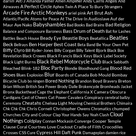
Alt-J
darlin'
Amanda Palmer
Amen
Amplifier
Andy Cairns
Angels And
A Perfect Circle
A Place To Bury Strangers
Airwaves
Aphex Twin
Arctic Monkeys
Arcade Fire
Ash
Art Brut
ariel pink
Audioslave
Auf der
Atlantic/Pacific
Atoms for Peace
At The Drive-In
Babyshambles
Bad Religion
Maur
Aye Nako
Bad Books
Bad Brains
Bass Drum of Death
Balance and Composure
Baroness
Bat for Lashes
Beatles
Beastie Boys
Beady Eye
Beatallica
Battles
Beach House
Beck
Ben Harper
Best Coast
Be Your Own Pet
Bellrays
Beta Band
Biffy Clyro
Bjork
Bill Ryder-Jones
Billy Corgan
Billy Talent
Black Box
Black Francis
Revelation
Black Crowes
Black Keys
Black Label Society
Black Rebel Motorcycle Club
Black Light Burns
Black Sabbath
Bloc Party
Blood Red
Bleached
Blink-182
Blondie
Bloodhound Gang
Blur
Shoes
Boards of Canada
Bob Mould
Bombay
Blues Explosion
Bored Nothing
Bicycle Club
Brandon Boyd
Breton
bo ningen
Bravery
Brian Wilson
British Sea Power
Brody Dalle
Brokencyde
Bromheads Jacket
Bronx
California X
Camera Obscura
Buckethead
Cage the Elephant
Cardigans
Cast of Cheers
Cat Power
Cavalera Conspiracy
cerebral ballzy
Cheatahs
Chelsea Light Moving
Ceremony
Chemical Brothers
Chimaira
Chris Cornell
Christopher Owens
chumped
Chk Chk Chk
Chromatics
Cloud
Chvrches
City and Colour
Clap Your Hands Say Yeah
Clash
Nothings
Coldplay
Cooper Temple
Connan Mockasin
Converge
Clause
Coral
Courtney Love
Cradle of Filth
Crocodiles
Crackout
Cypress Hill
Daft Punk
Crosses
CSS
Cure
Damageplan
damien rice