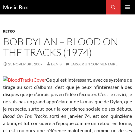
Aller
Recherche
Music Box
au
MENU
contenu
PRINCI
RETRO
BOB DYLAN – BLOOD ON
THE TRACKS (1974)
23 NOVEMBRE 2007
DENIS
LAISSER UN COMMENTAIRE
Ce qui est intéressant, avec ce système de
tirage au sort d’albums, c’est que je peux m’intéresser à des
disques que je n’aurais pas eu l’idée d’écouter. C’est le cas ici, je
ne suis pas un grand appréciateur de la musique de Dylan, que
je respecte, surtout pour la conscience sociale de ses débuts.
Blood On The Tracks
, sorti en janvier 74, est son quinzième
album, et fut considéré à l’époque comme un retour en forme,
et est toujours une référence maintenant, comme un de ses