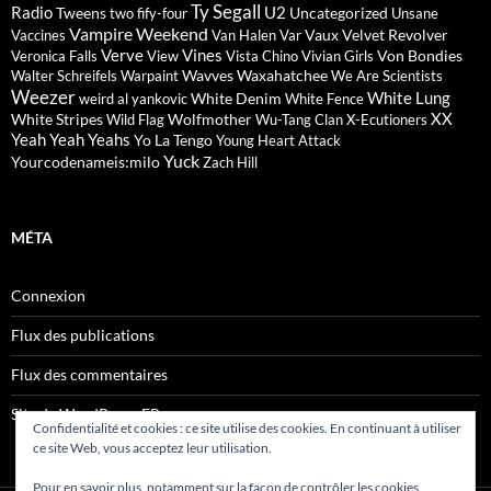
Ty Segall
Radio
U2
Tweens
Uncategorized
two fify-four
Unsane
Vampire Weekend
Vaux
Velvet Revolver
Vaccines
Van Halen
Var
Verve
Vines
Von Bondies
Veronica Falls
View
Vista Chino
Vivian Girls
Wavves
Waxahatchee
Walter Schreifels
Warpaint
We Are Scientists
Weezer
White Lung
White Denim
weird al yankovic
White Fence
XX
White Stripes
Wolfmother
Wild Flag
Wu-Tang Clan
X-Ecutioners
Yeah Yeah Yeahs
Yo La Tengo
Young Heart Attack
Yuck
Yourcodenameis:milo
Zach Hill
MÉTA
Connexion
Flux des publications
Flux des commentaires
Site de WordPress-FR
Confidentialité et cookies : ce site utilise des cookies. En continuant à utiliser
ce site Web, vous acceptez leur utilisation.
Pour en savoir plus, notamment sur la façon de contrôler les cookies,