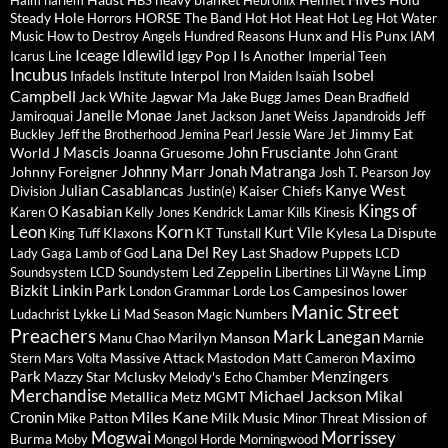
Haim
harlem
HBS
Hebronix
Steady
Hole
HORSE The Band
Horrors
Hot Hot Heat
Hot Leg
Hot Water
Hunx and His Punx
Music
How to Destroy Angels
Hundred Reasons
IAM
Iceage
Idlewild
Iggy Pop
I Is Another
Icarus Line
Imperial Teen
Incubus
Isobel
Interpol
Infadels
Institute
Iron Maiden
Isaïah
Campbell
Jack White
Jagwar Ma
Jake Bugg
James Dean Bradfield
Janelle Monae
Jamiroquai
Janet Jackson
Janet Weiss
Japandroids
Jeff
Jimmy Eat
Buckley
Jeff the Brotherhood
Jemina Pearl
Jessie Ware
Jet
J Mascis
John Frusciante
World
Joanna Gruesome
John Grant
Johnny Marr
Jonah Matranga
Johnny Foreigner
Josh T. Pearson
Joy
Julian Casablancas
Kanye West
Kaiser Chiefs
Division
Justin(e)
Kings of
Kasabian
Karen O
Kelly Jones
Kendrick Lamar
Kills
Kinesis
Leon
Korn
Kurt Vile
Klaxons
Kylesa
La Dispute
King Tuff
KT Tunstall
Lana Del Rey
Last Shadow Puppets
Lady Gaga
Lamb of God
LCD
Limp
Led Zeppelin
Soundsystem
LCD Soundystem
Libertines
Lil Wayne
Bizkit
Linkin Park
Los Campesinos
lower
London Grammar
Lorde
Manic Street
Lykke Li
Ludachrist
Mad Season
Magic Numbers
Preachers
Mark Lanegan
Marilyn Manson
Manu Chao
Marnie
Maximo
Massive Attack
Mastodon
Stern
Mars Volta
Matt Cameron
Park
Menzingers
Mazzy Star
Mclusky
Melody's Echo Chamber
Merchandise
Michael Jackson
Mikal
Metallica
Metz
MGMT
Miles Kane
Cronin
Milk Music
Mission of
Mike Patton
Minor Threat
Mogwai
Morrissey
Burma
Moby
Mongol Horde
Morningwood