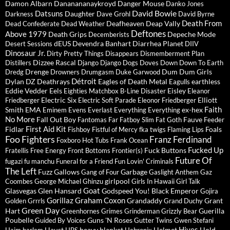
Damon Albarn
Dananananaykroyd
Danger Mouse
Danko Jones
David Bowie
Datsuns
Daughter
Darkness
Dave Grohl
David Byrne
Death From
Deafheaven
Deap Vally
Dead Confederate
Dead Weather
Deftones
Above 1979
Death Grips
Depeche Mode
Decemberists
dEUS
Devendra Banhart
Diarrhea Planet
Desert Sessions
DIIV
Dinosaur Jr.
Dirty Pretty Things
Disappears
Dismemberment Plan
Dizzee Rascal
Distillers
Django Django
Dogs
Doves
Down
Down To Earth
Drenge
Dum Dum Girls
Dredg
Drowners
Drumgasm
Duke Garwood
Détroit
Dylan
DZ Deathrays
Eagles of Death Metal
earthless
Eagulls
Eddie Vedder
Eels
Eisley
Eighties Matchbox B-Line Disaster
Eleanor
Electric Six
Elliott
Friedberger
Electric Soft Parade
Eleonor Friedberger
Faith
Smith
EMA
ex-hex
Eminem
Evens
Everlast
Everything Everything
No More
Fall Out Boy
Fauve
Fantomas
Far
Fatboy Slim
Fat Goth
Feeder
First Aid Kit
Fidlar
Foals
Fishboy
Fistful of Mercy
fka twigs
Flaming Lips
Foo Fighters
Franz Ferdinand
Foxboro Hot Tubs
Frank Ocean
Fucked Up
Fuck Buttons
Fratellis
Free Energy
Front Bottoms
Frontier(s)
Future Of
fugazi
fu manchu
Funeral for a Friend
Fun Lovin' Criminals
The Left
Fuzz
Gallows
Garbage
Gang of Four
Gaslight Anthem
Gaz
girlpool
Coombes
George Michael
Ghinzu
Girls In Hawaii
Girl Talk
Goat
Glasvegas
Glen Hansard
Godspeed You! Black Emperor
Gojira
Gorillaz
Graham Coxon
Grandaddy
Grant
Golden Grrrls
Grand Duchy
Green Day
Hart
Guerilla
Greenhornes
Grimes
Grinderman
Grizzly Bear
Poubelle
Guns 'N Roses
Guided By Voices
Gutter Twins
Gwen Stefani
Hives
Haust
heavy blanket
Helmet
Hold