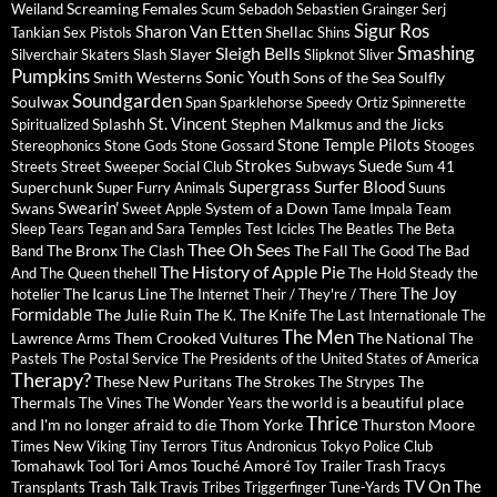
Screaming Females
Weiland
Scum
Sebadoh
Sebastien Grainger
Serj
Sigur Ros
Sharon Van Etten
Shellac
Tankian
Sex Pistols
Shins
Sleigh Bells
Smashing
Slayer
Silverchair
Skaters
Slash
Slipknot
Sliver
Pumpkins
Sonic Youth
Smith Westerns
Sons of the Sea
Soulfly
Soundgarden
Soulwax
Span
Sparklehorse
Speedy Ortiz
Spinnerette
St. Vincent
Splashh
Stephen Malkmus and the Jicks
Spiritualized
Stone Temple Pilots
Stereophonics
Stone Gods
Stone Gossard
Stooges
Strokes
Suede
Subways
Streets
Street Sweeper Social Club
Sum 41
Supergrass
Surfer Blood
Superchunk
Super Furry Animals
Suuns
Swearin'
Swans
System of a Down
Sweet Apple
Tame Impala
Team
Sleep
Tears
Tegan and Sara
Temples
Test Icicles
The Beatles
The Beta
Thee Oh Sees
The Bronx
The Fall
Band
The Clash
The Good The Bad
The History of Apple Pie
And The Queen
thehell
The Hold Steady
the
The Joy
The Icarus Line
hotelier
The Internet
Their / They're / There
Formidable
The Julie Ruin
The Knife
The K.
The Last Internationale
The
The Men
Them Crooked Vultures
The National
Lawrence Arms
The
Pastels
The Postal Service
The Presidents of the United States of America
Therapy?
These New Puritans
The Strokes
The
The Strypes
Thermals
the world is a beautiful place
The Vines
The Wonder Years
Thrice
and I'm no longer afraid to die
Thom Yorke
Thurston Moore
Times New Viking
Tiny Terrors
Titus Andronicus
Tokyo Police Club
Tomahawk
Tori Amos
Touché Amoré
Tool
Toy
Trailer Trash Tracys
TV On The
Trash Talk
Transplants
Travis
Tribes
Triggerfinger
Tune-Yards