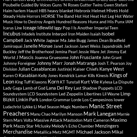
Poubelle
Guns 'N Roses
Guided By Voices
Gutter Twins
Gwen Stefani
Hives
Haust
heavy blanket
Helmet
Hold
Haim
harlem
HBS
Hebronix
Steady
Hole
HORSE The Band
Horrors
Hot Hot Heat
Hot Leg
Hot Water
Hunx and His Punx
Music
How to Destroy Angels
Hundred Reasons
IAM
Iceage
Idlewild
Iggy Pop
I Is Another
Icarus Line
Imperial Teen
Incubus
Isobel
Interpol
Infadels
Institute
Iron Maiden
Isaïah
Campbell
Jack White
Jagwar Ma
Jake Bugg
James Dean Bradfield
Janelle Monae
Jamiroquai
Janet Jackson
Janet Weiss
Japandroids
Jeff
Jimmy Eat
Buckley
Jeff the Brotherhood
Jemina Pearl
Jessie Ware
Jet
J Mascis
John Frusciante
World
Joanna Gruesome
John Grant
Johnny Marr
Jonah Matranga
Johnny Foreigner
Josh T. Pearson
Joy
Julian Casablancas
Kanye West
Kaiser Chiefs
Division
Justin(e)
Kings of
Kasabian
Karen O
Kelly Jones
Kendrick Lamar
Kills
Kinesis
Leon
Korn
Kurt Vile
Klaxons
Kylesa
La Dispute
King Tuff
KT Tunstall
Lana Del Rey
Last Shadow Puppets
Lady Gaga
Lamb of God
LCD
Limp
Led Zeppelin
Soundsystem
LCD Soundystem
Libertines
Lil Wayne
Bizkit
Linkin Park
Los Campesinos
lower
London Grammar
Lorde
Manic Street
Lykke Li
Ludachrist
Mad Season
Magic Numbers
Preachers
Mark Lanegan
Marilyn Manson
Manu Chao
Marnie
Maximo
Massive Attack
Mastodon
Stern
Mars Volta
Matt Cameron
Park
Menzingers
Mazzy Star
Mclusky
Melody's Echo Chamber
Merchandise
Michael Jackson
Mikal
Metallica
Metz
MGMT