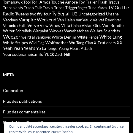
Tomahawk
Tori Amos
Touché Amoré
Tool
Toy
Trailer Trash Tracys
TV On The
Trash Talk
Transplants
Travis
Tribes
Triggerfinger
Tune-Yards
Ty Segall
Radio
U2
Tweens
Uncategorized
two fify-four
Unsane
Vampire Weekend
Vaux
Velvet Revolver
Vaccines
Van Halen
Var
Verve
Vines
Von Bondies
Veronica Falls
View
Vista Chino
Vivian Girls
Wavves
Waxahatchee
Walter Schreifels
Warpaint
We Are Scientists
Weezer
White Lung
White Denim
weird al yankovic
White Fence
XX
White Stripes
Wolfmother
Wild Flag
Wu-Tang Clan
X-Ecutioners
Yeah Yeah Yeahs
Yo La Tengo
Young Heart Attack
Yuck
Yourcodenameis:milo
Zach Hill
MÉTA
Connexion
Flux des publications
Flux des commentaires
Site de WordPress-FR
Confidentialité et cookies : ce site utilise des cookies. En continuant à utiliser
ce site Web, vous acceptez leur utilisation.