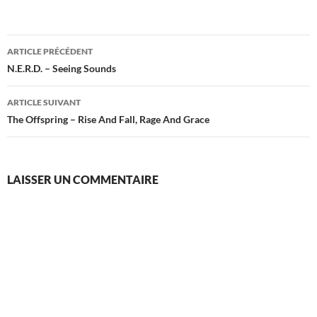
Navigation
ARTICLE PRÉCÉDENT
des
N.E.R.D. – Seeing Sounds
articles
ARTICLE SUIVANT
The Offspring – Rise And Fall, Rage And Grace
LAISSER UN COMMENTAIRE