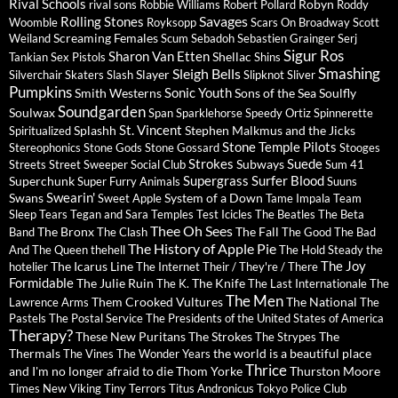
Rival Schools
Robyn
rival sons
Robbie Williams
Robert Pollard
Roddy
Savages
Rolling Stones
Woomble
Royksopp
Scars On Broadway
Scott
Screaming Females
Weiland
Scum
Sebadoh
Sebastien Grainger
Serj
Sigur Ros
Sharon Van Etten
Shellac
Tankian
Sex Pistols
Shins
Sleigh Bells
Smashing
Slayer
Silverchair
Skaters
Slash
Slipknot
Sliver
Pumpkins
Sonic Youth
Smith Westerns
Sons of the Sea
Soulfly
Soundgarden
Soulwax
Span
Sparklehorse
Speedy Ortiz
Spinnerette
St. Vincent
Splashh
Stephen Malkmus and the Jicks
Spiritualized
Stone Temple Pilots
Stereophonics
Stone Gods
Stone Gossard
Stooges
Strokes
Suede
Subways
Streets
Street Sweeper Social Club
Sum 41
Supergrass
Surfer Blood
Superchunk
Super Furry Animals
Suuns
Swearin'
Swans
System of a Down
Sweet Apple
Tame Impala
Team
Sleep
Tears
Tegan and Sara
Temples
Test Icicles
The Beatles
The Beta
Thee Oh Sees
The Bronx
The Fall
Band
The Clash
The Good The Bad
The History of Apple Pie
And The Queen
thehell
The Hold Steady
the
The Joy
The Icarus Line
hotelier
The Internet
Their / They're / There
Formidable
The Julie Ruin
The Knife
The K.
The Last Internationale
The
The Men
Them Crooked Vultures
The National
Lawrence Arms
The
Pastels
The Postal Service
The Presidents of the United States of America
Therapy?
These New Puritans
The Strokes
The
The Strypes
Thermals
the world is a beautiful place
The Vines
The Wonder Years
Thrice
and I'm no longer afraid to die
Thom Yorke
Thurston Moore
Times New Viking
Tiny Terrors
Titus Andronicus
Tokyo Police Club