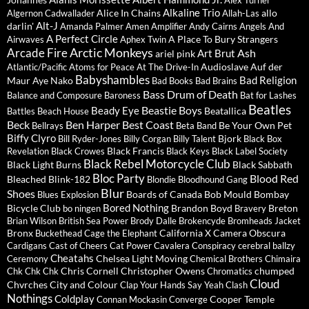
Alex Turner
Alkaline Trio
Alice In Chains
allo
Algernon Cadwallader
Allah-Las
Alt-J
darlin'
Amanda Palmer
Amen
Amplifier
Andy Cairns
Angels And
A Perfect Circle
A Place To Bury Strangers
Airwaves
Aphex Twin
Arctic Monkeys
Arcade Fire
Ash
Art Brut
ariel pink
Audioslave
Auf der
Atlantic/Pacific
Atoms for Peace
At The Drive-In
Babyshambles
Bad Religion
Maur
Aye Nako
Bad Books
Bad Brains
Bass Drum of Death
Balance and Composure
Baroness
Bat for Lashes
Beatles
Beastie Boys
Beady Eye
Beatallica
Battles
Beach House
Beck
Ben Harper
Best Coast
Be Your Own Pet
Bellrays
Beta Band
Biffy Clyro
Bjork
Bill Ryder-Jones
Billy Corgan
Billy Talent
Black Box
Black Francis
Revelation
Black Crowes
Black Keys
Black Label Society
Black Rebel Motorcycle Club
Black Light Burns
Black Sabbath
Bloc Party
Blood Red
Bleached
Blink-182
Blondie
Bloodhound Gang
Blur
Shoes
Boards of Canada
Bob Mould
Bombay
Blues Explosion
Bored Nothing
Bicycle Club
Brandon Boyd
Breton
bo ningen
Bravery
Brian Wilson
British Sea Power
Brody Dalle
Brokencyde
Bromheads Jacket
Bronx
California X
Camera Obscura
Buckethead
Cage the Elephant
Cardigans
Cast of Cheers
Cat Power
Cavalera Conspiracy
cerebral ballzy
Cheatahs
Chelsea Light Moving
Ceremony
Chemical Brothers
Chimaira
Chris Cornell
Christopher Owens
chumped
Chk Chk Chk
Chromatics
Cloud
Chvrches
City and Colour
Clap Your Hands Say Yeah
Clash
Nothings
Coldplay
Cooper Temple
Connan Mockasin
Converge