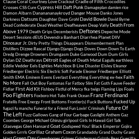
Clause
Coral
Courtney Love
Cradle of Filth
Crocodiles
Crackout
Cypress Hill
Daft Punk
Crosses
CSS
Cure
Damageplan
damien rice
Damon Albarn
Dananananaykroyd
Danger Mouse
Danko Jones
David Bowie
Datsuns
Daughter
Darkness
Dave Grohl
David Byrne
Death From
Deafheaven
Deap Vally
Dead Confederate
Dead Weather
Deftones
Above 1979
Death Grips
Depeche Mode
Decemberists
dEUS
Devendra Banhart
Diarrhea Planet
Desert Sessions
DIIV
Dinosaur Jr.
Dirty Pretty Things
Disappears
Dismemberment Plan
Dizzee Rascal
Distillers
Django Django
Dogs
Doves
Down
Down To Earth
Drenge
Dum Dum Girls
Dredg
Drowners
Drumgasm
Duke Garwood
Détroit
Dylan
DZ Deathrays
Eagles of Death Metal
earthless
Eagulls
Eddie Vedder
Eels
Eisley
Eighties Matchbox B-Line Disaster
Eleanor
Electric Six
Elliott
Friedberger
Electric Soft Parade
Eleonor Friedberger
Faith
Smith
EMA
ex-hex
Eminem
Evens
Everlast
Everything Everything
No More
Fall Out Boy
Fauve
Fantomas
Far
Fatboy Slim
Fat Goth
Feeder
First Aid Kit
Fidlar
Foals
Fishboy
Fistful of Mercy
fka twigs
Flaming Lips
Foo Fighters
Franz Ferdinand
Foxboro Hot Tubs
Frank Ocean
Fucked Up
Fuck Buttons
Fratellis
Free Energy
Front Bottoms
Frontier(s)
Future Of
fugazi
fu manchu
Funeral for a Friend
Fun Lovin' Criminals
The Left
Fuzz
Gallows
Garbage
Gang of Four
Gaslight Anthem
Gaz
girlpool
Coombes
George Michael
Ghinzu
Girls In Hawaii
Girl Talk
Goat
Glasvegas
Glen Hansard
Godspeed You! Black Emperor
Gojira
Gorillaz
Graham Coxon
Grandaddy
Grant
Golden Grrrls
Grand Duchy
Green Day
Hart
Guerilla
Greenhornes
Grimes
Grinderman
Grizzly Bear