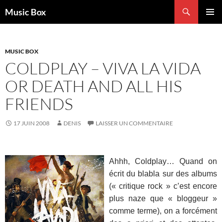
Aller
Recherche
Music Box
au
MENU
contenu
PRINCI
MUSIC BOX
COLDPLAY – VIVA LA VIDA
OR DEATH AND ALL HIS
FRIENDS
17 JUIN 2008
DENIS
LAISSER UN COMMENTAIRE
Ahhh, Coldplay… Quand on
écrit du blabla sur des albums
(« critique rock » c’est encore
plus naze que « bloggeur »
comme terme), on a forcément