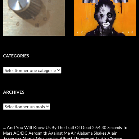
CATÉGORIES
Catégories
ARCHIVES
Archives
... And You Will Know Us By The Trail Of Dead
2:54
30 Seconds To
AC/DC
Against Me
Alain
Mars
Aerosmith
Air
Alabama Shakes
Alanis Morissette
Albert Hammond Jr.
Johannes