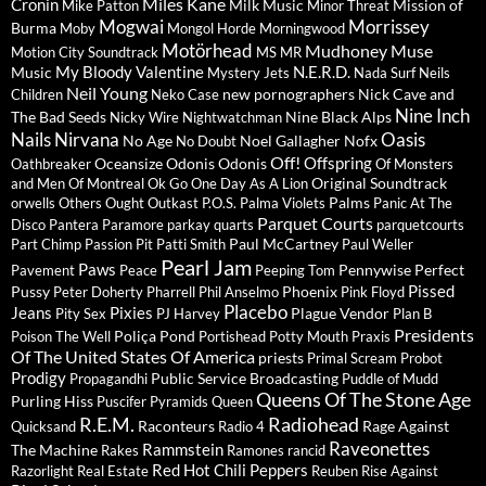
Miles Kane
Cronin
Milk Music
Mission of
Mike Patton
Minor Threat
Mogwai
Morrissey
Burma
Moby
Mongol Horde
Morningwood
Motörhead
Mudhoney
Muse
Motion City Soundtrack
MS MR
My Bloody Valentine
N.E.R.D.
Music
Mystery Jets
Nada Surf
Neils
Neil Young
new pornographers
Nick Cave and
Children
Neko Case
Nine Inch
The Bad Seeds
Nine Black Alps
Nicky Wire
Nightwatchman
Nails
Nirvana
Oasis
No Age
Noel Gallagher
Nofx
No Doubt
Off!
Offspring
Oceansize
Odonis Odonis
Oathbreaker
Of Monsters
Original Soundtrack
and Men
Of Montreal
Ok Go
One Day As A Lion
Palms
orwells
Others
Ought
Outkast
P.O.S.
Palma Violets
Panic At The
Parquet Courts
Disco
Pantera
Paramore
parkay quarts
parquetcourts
Paul McCartney
Part Chimp
Passion Pit
Patti Smith
Paul Weller
Pearl Jam
Paws
Pennywise
Perfect
Pavement
Peace
Peeping Tom
Pissed
Pussy
Phoenix
Peter Doherty
Pharrell
Phil Anselmo
Pink Floyd
Placebo
Jeans
Pixies
Plague Vendor
Pity Sex
PJ Harvey
Plan B
Presidents
Poliça
Pond
Poison The Well
Portishead
Potty Mouth
Praxis
Of The United States Of America
priests
Primal Scream
Probot
Prodigy
Public Service Broadcasting
Propagandhi
Puddle of Mudd
Queens Of The Stone Age
Purling Hiss
Puscifer
Pyramids
Queen
R.E.M.
Radiohead
Raconteurs
Rage Against
Quicksand
Radio 4
Raveonettes
Rammstein
The Machine
Rakes
Ramones
rancid
Red Hot Chili Peppers
Razorlight
Real Estate
Reuben
Rise Against