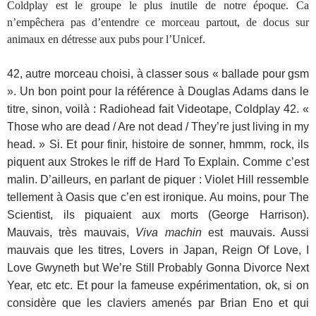
Coldplay est le groupe le plus inutile de notre époque. Ca
n’empêchera pas d’entendre ce morceau partout, de docus sur
animaux en détresse aux pubs pour l’Unicef.
42, autre morceau choisi, à classer sous « ballade pour gsm
». Un bon point pour la référence à Douglas Adams dans le
titre, sinon, voilà : Radiohead fait Videotape, Coldplay 42. «
Those who are dead / Are not dead / They’re just living in my
head. » Si. Et pour finir, histoire de sonner, hmmm, rock, ils
piquent aux Strokes le riff de Hard To Explain. Comme c’est
malin. D’ailleurs, en parlant de piquer : Violet Hill ressemble
tellement à Oasis que c’en est ironique. Au moins, pour The
Scientist, ils piquaient aux morts (George Harrison).
Mauvais, très mauvais,
Viva machin
est mauvais. Aussi
mauvais que les titres, Lovers in Japan, Reign Of Love, I
Love Gwyneth but We’re Still Probably Gonna Divorce Next
Year, etc etc. Et pour la fameuse expérimentation, ok, si on
considère que les claviers amenés par Brian Eno et qui