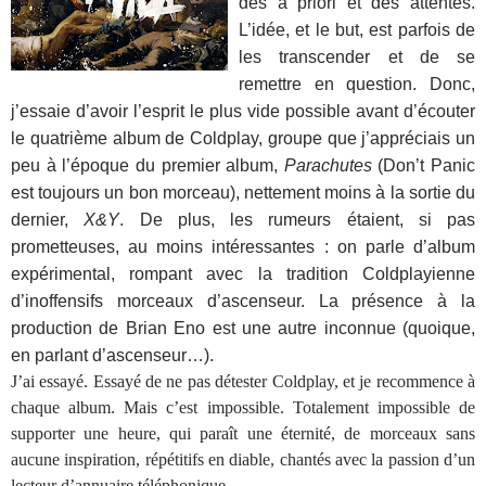
des a priori et des attentes.
L’idée, et le but, est parfois de
les transcender et de se
remettre en question. Donc,
j’essaie d’avoir l’esprit le plus vide possible avant d’écouter
le quatrième album de Coldplay, groupe que j’appréciais un
peu à l’époque du premier album,
Parachutes
(Don’t Panic
est toujours un bon morceau), nettement moins à la sortie du
dernier,
X&Y
. De plus, les rumeurs étaient, si pas
prometteuses, au moins intéressantes : on parle d’album
expérimental, rompant avec la tradition Coldplayienne
d’inoffensifs morceaux d’ascenseur. La présence à la
production de Brian Eno est une autre inconnue (quoique,
en parlant d’ascenseur…).
J’ai essayé. Essayé de ne pas détester Coldplay, et je recommence à
chaque album. Mais c’est impossible. Totalement impossible de
supporter une heure, qui paraît une éternité, de morceaux sans
aucune inspiration, répétitifs en diable, chantés avec la passion d’un
lecteur d’annuaire téléphonique.