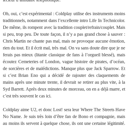
Oh, oui, c’est expérimental : Coldplay utilise des instruments moins
traditionnels, notamment dans l’excellente intro Life In Technicolor.
De même, ils rompent avec la tradition couplet/refrain/couplet. Mais
si peu, trop peu. De toute façon, il n’y a pas grand chose à sauver :
Chris Martin ne chante pas mal, mais ne provoque aucune émotion,
rien du tout. Et il écrit mal, très mal. On va sans doute dire que je ne
ferais pas mieux (litanie classique de fans à l’orgueil blessé), mais
écoutez Cemeteries of London, vague histoire de pirates, d’océan,
de sorcières et de malédictions. Manque plus que Jack Sparrow. Et
si c’est Brian Eno qui a décidé de rajouter des claquements de
mains après une minute trente, il devrait se retirer au plus vite, à la
Syd Barrett. Après deux minutes de morceau, on en a déjà marre, et
c’est très souvent le cas ici.
Coldplay aime U2, et donc Lost! sera leur Where The Streets Have
No Name. Je suis très loin d’être fan de Bono et compagnie, mais
au moins ils servent à quelque chose, ils ont une certaine légitimité.