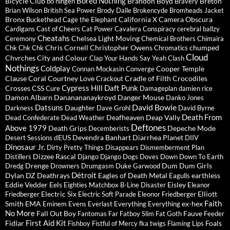
Bored Nothing
Bicycle Club
Brandon Boyd
Breton
bo ningen
Bravery
Brian Wilson
British Sea Power
Brody Dalle
Brokencyde
Bromheads Jacket
Bronx
California X
Camera Obscura
Buckethead
Cage the Elephant
Cardigans
Cast of Cheers
Cat Power
Cavalera Conspiracy
cerebral ballzy
Cheatahs
Chelsea Light Moving
Ceremony
Chemical Brothers
Chimaira
Chris Cornell
Christopher Owens
chumped
Chk Chk Chk
Chromatics
Cloud
Chvrches
City and Colour
Clap Your Hands Say Yeah
Clash
Nothings
Coldplay
Cooper Temple
Connan Mockasin
Converge
Clause
Coral
Courtney Love
Cradle of Filth
Crocodiles
Crackout
Cypress Hill
Daft Punk
Crosses
CSS
Cure
Damageplan
damien rice
Damon Albarn
Dananananaykroyd
Danger Mouse
Danko Jones
David Bowie
Datsuns
Daughter
Darkness
Dave Grohl
David Byrne
Death From
Deafheaven
Deap Vally
Dead Confederate
Dead Weather
Deftones
Above 1979
Death Grips
Depeche Mode
Decemberists
dEUS
Devendra Banhart
Diarrhea Planet
Desert Sessions
DIIV
Dinosaur Jr.
Dirty Pretty Things
Disappears
Dismemberment Plan
Dizzee Rascal
Distillers
Django Django
Dogs
Doves
Down
Down To Earth
Drenge
Dum Dum Girls
Dredg
Drowners
Drumgasm
Duke Garwood
Détroit
Dylan
DZ Deathrays
Eagles of Death Metal
earthless
Eagulls
Eddie Vedder
Eels
Eisley
Eighties Matchbox B-Line Disaster
Eleanor
Electric Six
Elliott
Friedberger
Electric Soft Parade
Eleonor Friedberger
Faith
Smith
EMA
ex-hex
Eminem
Evens
Everlast
Everything Everything
No More
Fall Out Boy
Fauve
Fantomas
Far
Fatboy Slim
Fat Goth
Feeder
First Aid Kit
Fidlar
Foals
Fishboy
Fistful of Mercy
fka twigs
Flaming Lips