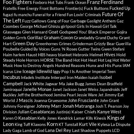
Foo Fighters
Franz Ferdinand
Foxboro Hot Tubs
Frank Ocean
Fucked Up
Fuck Buttons
Fratellis
Free Energy
Front Bottoms
Frontier(s)
Future Of
fugazi
fu manchu
Funeral for a Friend
Fun Lovin' Criminals
The Left
Fuzz
Gallows
Garbage
Gang of Four
Gaslight Anthem
Gaz
girlpool
Coombes
George Michael
Ghinzu
Girls In Hawaii
Girl Talk
Goat
Glasvegas
Glen Hansard
Godspeed You! Black Emperor
Gojira
Gorillaz
Graham Coxon
Grandaddy
Grant
Golden Grrrls
Grand Duchy
Green Day
Hart
Guerilla
Greenhornes
Grimes
Grinderman
Grizzly Bear
Poubelle
Guns 'N Roses
Guided By Voices
Gutter Twins
Gwen Stefani
Hives
Haust
heavy blanket
Helmet
Hold
Haim
harlem
HBS
Hebronix
Steady
Hole
HORSE The Band
Horrors
Hot Hot Heat
Hot Leg
Hot Water
Hunx and His Punx
Music
How to Destroy Angels
Hundred Reasons
IAM
Iceage
Idlewild
Iggy Pop
I Is Another
Icarus Line
Imperial Teen
Incubus
Isobel
Interpol
Infadels
Institute
Iron Maiden
Isaïah
Campbell
Jack White
Jagwar Ma
Jake Bugg
James Dean Bradfield
Janelle Monae
Jamiroquai
Janet Jackson
Janet Weiss
Japandroids
Jeff
Jimmy Eat
Buckley
Jeff the Brotherhood
Jemina Pearl
Jessie Ware
Jet
J Mascis
John Frusciante
World
Joanna Gruesome
John Grant
Johnny Marr
Jonah Matranga
Johnny Foreigner
Josh T. Pearson
Joy
Julian Casablancas
Kanye West
Kaiser Chiefs
Division
Justin(e)
Kings of
Kasabian
Karen O
Kelly Jones
Kendrick Lamar
Kills
Kinesis
Leon
Korn
Kurt Vile
Klaxons
Kylesa
La Dispute
King Tuff
KT Tunstall
Lana Del Rey
Last Shadow Puppets
Lady Gaga
Lamb of God
LCD