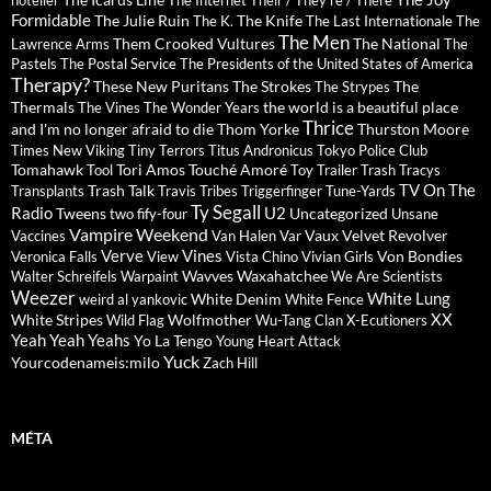
hotelier
The Internet
Their / They're / There
Formidable
The Julie Ruin
The Knife
The K.
The Last Internationale
The
The Men
Them Crooked Vultures
The National
Lawrence Arms
The
Pastels
The Postal Service
The Presidents of the United States of America
Therapy?
These New Puritans
The Strokes
The
The Strypes
Thermals
the world is a beautiful place
The Vines
The Wonder Years
Thrice
and I'm no longer afraid to die
Thom Yorke
Thurston Moore
Times New Viking
Tiny Terrors
Titus Andronicus
Tokyo Police Club
Tomahawk
Tori Amos
Touché Amoré
Tool
Toy
Trailer Trash Tracys
TV On The
Trash Talk
Transplants
Travis
Tribes
Triggerfinger
Tune-Yards
Ty Segall
Radio
U2
Tweens
Uncategorized
two fify-four
Unsane
Vampire Weekend
Vaux
Velvet Revolver
Vaccines
Van Halen
Var
Verve
Vines
Von Bondies
Veronica Falls
View
Vista Chino
Vivian Girls
Wavves
Waxahatchee
Walter Schreifels
Warpaint
We Are Scientists
Weezer
White Lung
White Denim
weird al yankovic
White Fence
XX
White Stripes
Wolfmother
Wild Flag
Wu-Tang Clan
X-Ecutioners
Yeah Yeah Yeahs
Yo La Tengo
Young Heart Attack
Yuck
Yourcodenameis:milo
Zach Hill
MÉTA