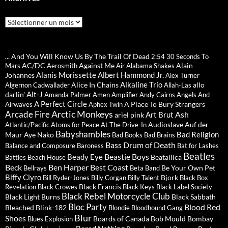
Archives
... And You Will Know Us By The Trail Of Dead
2:54
30 Seconds To
AC/DC
Against Me
Alain
Mars
Aerosmith
Air
Alabama Shakes
Alanis Morissette
Albert Hammond Jr.
Johannes
Alex Turner
Alkaline Trio
Alice In Chains
allo
Algernon Cadwallader
Allah-Las
Alt-J
darlin'
Amanda Palmer
Amen
Amplifier
Andy Cairns
Angels And
A Perfect Circle
A Place To Bury Strangers
Airwaves
Aphex Twin
Arctic Monkeys
Arcade Fire
Ash
Art Brut
ariel pink
Audioslave
Auf der
Atlantic/Pacific
Atoms for Peace
At The Drive-In
Babyshambles
Bad Religion
Maur
Aye Nako
Bad Books
Bad Brains
Bass Drum of Death
Balance and Composure
Baroness
Bat for Lashes
Beatles
Beastie Boys
Beady Eye
Beatallica
Battles
Beach House
Beck
Ben Harper
Best Coast
Be Your Own Pet
Bellrays
Beta Band
Biffy Clyro
Bjork
Bill Ryder-Jones
Billy Corgan
Billy Talent
Black Box
Black Francis
Revelation
Black Crowes
Black Keys
Black Label Society
Black Rebel Motorcycle Club
Black Light Burns
Black Sabbath
Bloc Party
Blood Red
Bleached
Blink-182
Blondie
Bloodhound Gang
Blur
Shoes
Boards of Canada
Bob Mould
Bombay
Blues Explosion