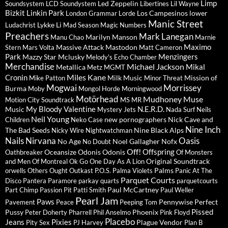
Limp
Led Zeppelin
Soundsystem
LCD Soundystem
Libertines
Lil Wayne
Bizkit
Linkin Park
Los Campesinos
lower
London Grammar
Lorde
Manic Street
Lykke Li
Ludachrist
Mad Season
Magic Numbers
Preachers
Mark Lanegan
Marilyn Manson
Manu Chao
Marnie
Maximo
Massive Attack
Mastodon
Stern
Mars Volta
Matt Cameron
Park
Menzingers
Mazzy Star
Mclusky
Melody's Echo Chamber
Merchandise
Michael Jackson
Mikal
Metallica
Metz
MGMT
Miles Kane
Cronin
Milk Music
Mission of
Mike Patton
Minor Threat
Mogwai
Morrissey
Burma
Moby
Mongol Horde
Morningwood
Motörhead
Mudhoney
Muse
Motion City Soundtrack
MS MR
My Bloody Valentine
N.E.R.D.
Music
Mystery Jets
Nada Surf
Neils
Neil Young
new pornographers
Nick Cave and
Children
Neko Case
Nine Inch
The Bad Seeds
Nine Black Alps
Nicky Wire
Nightwatchman
Nails
Nirvana
Oasis
No Age
Noel Gallagher
Nofx
No Doubt
Off!
Offspring
Oceansize
Odonis Odonis
Oathbreaker
Of Monsters
Original Soundtrack
and Men
Of Montreal
Ok Go
One Day As A Lion
Palms
orwells
Others
Ought
Outkast
P.O.S.
Palma Violets
Panic At The
Parquet Courts
Disco
Pantera
Paramore
parkay quarts
parquetcourts
Paul McCartney
Part Chimp
Passion Pit
Patti Smith
Paul Weller
Pearl Jam
Paws
Pennywise
Perfect
Pavement
Peace
Peeping Tom
Pissed
Pussy
Phoenix
Peter Doherty
Pharrell
Phil Anselmo
Pink Floyd
Placebo
Jeans
Pixies
Plague Vendor
Pity Sex
PJ Harvey
Plan B