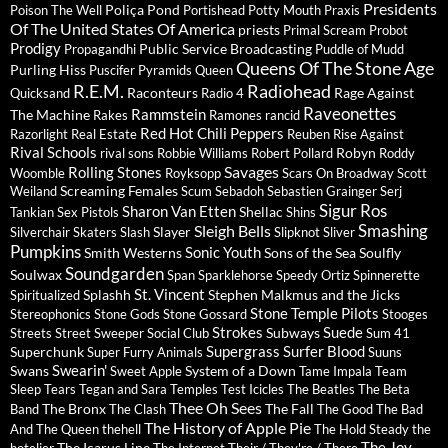
Presidents
Poliça
Pond
Poison The Well
Portishead
Potty Mouth
Praxis
Of The United States Of America
priests
Primal Scream
Probot
Prodigy
Public Service Broadcasting
Propagandhi
Puddle of Mudd
Queens Of The Stone Age
Purling Hiss
Puscifer
Pyramids
Queen
R.E.M.
Radiohead
Raconteurs
Rage Against
Quicksand
Radio 4
Raveonettes
Rammstein
The Machine
Rakes
Ramones
rancid
Red Hot Chili Peppers
Razorlight
Real Estate
Reuben
Rise Against
Rival Schools
Robyn
rival sons
Robbie Williams
Robert Pollard
Roddy
Savages
Rolling Stones
Woomble
Royksopp
Scars On Broadway
Scott
Screaming Females
Weiland
Scum
Sebadoh
Sebastien Grainger
Serj
Sigur Ros
Sharon Van Etten
Shellac
Tankian
Sex Pistols
Shins
Sleigh Bells
Smashing
Slayer
Silverchair
Skaters
Slash
Slipknot
Sliver
Pumpkins
Sonic Youth
Smith Westerns
Sons of the Sea
Soulfly
Soundgarden
Soulwax
Span
Sparklehorse
Speedy Ortiz
Spinnerette
St. Vincent
Splashh
Stephen Malkmus and the Jicks
Spiritualized
Stone Temple Pilots
Stereophonics
Stone Gods
Stone Gossard
Stooges
Strokes
Suede
Subways
Streets
Street Sweeper Social Club
Sum 41
Supergrass
Surfer Blood
Superchunk
Super Furry Animals
Suuns
Swearin'
Swans
System of a Down
Sweet Apple
Tame Impala
Team
Sleep
Tears
Tegan and Sara
Temples
Test Icicles
The Beatles
The Beta
Thee Oh Sees
The Bronx
The Fall
Band
The Clash
The Good The Bad
The History of Apple Pie
And The Queen
thehell
The Hold Steady
the
The Joy
The Icarus Line