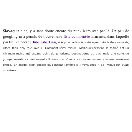
Slovaquie
: ha, y a sans doute encore du punk à trouver, par là. Un peu de
googling m’a permis de trouver une
liste commentée
marrante, dans laquelle
j’ai trouvé ceci :
Chiki Liki Tu-a
, «
A postmodern terrorist squad. Art is their nemesis,
kitsch their only true love ». Comment rêver mieux? Malheureusement, la réalité est un
minimum moins intéressant, point de terrorisme, postmoderne ou pas, mais une sorte de
groupe avant-rock vachement influencé par Primus, ce qui ne saurait être une mauvaise
chose. En image, c’est encore plus marrant (même si l' »influence » de Primus est quasi
obscène) :