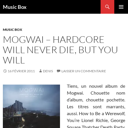
Aller
Recherche
Music Box
au
MENU
contenu
PRINCI
MUSIC BOX
MOGWAI – HARDCORE
WILL NEVER DIE, BUT YOU
WILL
16 FÉVRIER 2011
DENIS
LAISSER UN COMMENTAIRE
Tiens, un nouvel album de
Mogwai. Chouette nom
d’album, chouette pochette.
Les titres sont marrants,
aussi. How to Be a Werewolf,
You’re Lionel Richie, George
Square Thatcher Death Party.