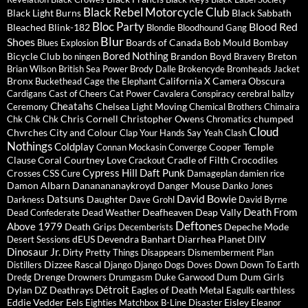
Black Rebel Motorcycle Club
Black Light Burns
Black Sabbath
Bloc Party
Blood Red
Bleached
Blink-182
Blondie
Bloodhound Gang
Blur
Shoes
Boards of Canada
Bob Mould
Bombay
Blues Explosion
Bored Nothing
Bicycle Club
Brandon Boyd
Breton
bo ningen
Bravery
Brian Wilson
British Sea Power
Brody Dalle
Brokencyde
Bromheads Jacket
Bronx
California X
Camera Obscura
Buckethead
Cage the Elephant
Cardigans
Cast of Cheers
Cat Power
Cavalera Conspiracy
cerebral ballzy
Cheatahs
Chelsea Light Moving
Ceremony
Chemical Brothers
Chimaira
Chris Cornell
Christopher Owens
chumped
Chk Chk Chk
Chromatics
Cloud
Chvrches
City and Colour
Clap Your Hands Say Yeah
Clash
Nothings
Coldplay
Cooper Temple
Connan Mockasin
Converge
Clause
Coral
Courtney Love
Cradle of Filth
Crocodiles
Crackout
Cypress Hill
Daft Punk
Crosses
CSS
Cure
Damageplan
damien rice
Damon Albarn
Dananananaykroyd
Danger Mouse
Danko Jones
David Bowie
Datsuns
Daughter
Darkness
Dave Grohl
David Byrne
Death From
Deafheaven
Deap Vally
Dead Confederate
Dead Weather
Deftones
Above 1979
Death Grips
Depeche Mode
Decemberists
dEUS
Devendra Banhart
Diarrhea Planet
Desert Sessions
DIIV
Dinosaur Jr.
Dirty Pretty Things
Disappears
Dismemberment Plan
Dizzee Rascal
Distillers
Django Django
Dogs
Doves
Down
Down To Earth
Drenge
Dum Dum Girls
Dredg
Drowners
Drumgasm
Duke Garwood
Détroit
Dylan
DZ Deathrays
Eagles of Death Metal
earthless
Eagulls
Eddie Vedder
Eels
Eisley
Eighties Matchbox B-Line Disaster
Eleanor