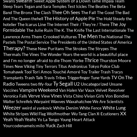
Swearin'
Swans
System of a Down
Sweet Apple
Tame Impala
Team
Sleep
Tears
Tegan and Sara
Temples
Test Icicles
The Beatles
The Beta
Thee Oh Sees
The Bronx
The Fall
Band
The Clash
The Good The Bad
The History of Apple Pie
And The Queen
thehell
The Hold Steady
the
The Joy
The Icarus Line
hotelier
The Internet
Their / They're / There
Formidable
The Julie Ruin
The Knife
The K.
The Last Internationale
The
The Men
Them Crooked Vultures
The National
Lawrence Arms
The
Pastels
The Postal Service
The Presidents of the United States of America
Therapy?
These New Puritans
The Strokes
The
The Strypes
Thermals
the world is a beautiful place
The Vines
The Wonder Years
Thrice
and I'm no longer afraid to die
Thom Yorke
Thurston Moore
Times New Viking
Tiny Terrors
Titus Andronicus
Tokyo Police Club
Tomahawk
Tori Amos
Touché Amoré
Tool
Toy
Trailer Trash Tracys
TV On The
Trash Talk
Transplants
Travis
Tribes
Triggerfinger
Tune-Yards
Ty Segall
Radio
U2
Tweens
Uncategorized
two fify-four
Unsane
Vampire Weekend
Vaux
Velvet Revolver
Vaccines
Van Halen
Var
Verve
Vines
Von Bondies
Veronica Falls
View
Vista Chino
Vivian Girls
Wavves
Waxahatchee
Walter Schreifels
Warpaint
We Are Scientists
Weezer
White Lung
White Denim
weird al yankovic
White Fence
XX
White Stripes
Wolfmother
Wild Flag
Wu-Tang Clan
X-Ecutioners
Yeah Yeah Yeahs
Yo La Tengo
Young Heart Attack
Yuck
Yourcodenameis:milo
Zach Hill