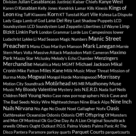
Julian Casablancas
Kanye West
Kaiser Chiefs
Division
Justin(e)
Kings of
Kasabian
Karen O
Kelly Jones
Kendrick Lamar
Kills
Kinesis
Leon
Korn
Kurt Vile
Klaxons
Kylesa
La Dispute
King Tuff
KT Tunstall
Lana Del Rey
Last Shadow Puppets
Lady Gaga
Lamb of God
LCD
Limp
Led Zeppelin
Soundsystem
LCD Soundystem
Libertines
Lil Wayne
Bizkit
Linkin Park
Los Campesinos
lower
London Grammar
Lorde
Manic Street
Lykke Li
Ludachrist
Mad Season
Magic Numbers
Preachers
Mark Lanegan
Marilyn Manson
Manu Chao
Marnie
Maximo
Massive Attack
Mastodon
Stern
Mars Volta
Matt Cameron
Park
Menzingers
Mazzy Star
Mclusky
Melody's Echo Chamber
Merchandise
Michael Jackson
Mikal
Metallica
Metz
MGMT
Miles Kane
Cronin
Milk Music
Mission of
Mike Patton
Minor Threat
Mogwai
Morrissey
Burma
Moby
Mongol Horde
Morningwood
Motörhead
Mudhoney
Muse
Motion City Soundtrack
MS MR
My Bloody Valentine
N.E.R.D.
Music
Mystery Jets
Nada Surf
Neils
Neil Young
new pornographers
Nick Cave and
Children
Neko Case
Nine Inch
The Bad Seeds
Nine Black Alps
Nicky Wire
Nightwatchman
Nails
Nirvana
Oasis
No Age
Noel Gallagher
Nofx
No Doubt
Off!
Offspring
Oceansize
Odonis Odonis
Oathbreaker
Of Monsters
Original Soundtrack
and Men
Of Montreal
Ok Go
One Day As A Lion
Palms
orwells
Others
Ought
Outkast
P.O.S.
Palma Violets
Panic At The
Parquet Courts
Disco
Pantera
Paramore
parkay quarts
parquetcourts