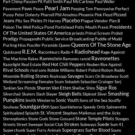
Paul McCartney
Part Chimp
Passion Pit
Patti Smith
Paul Weller
Pearl Jam
Paws
Pennywise
Perfect
Pavement
Peace
Peeping Tom
Pissed
Pussy
Phoenix
Peter Doherty
Pharrell
Phil Anselmo
Pink Floyd
Placebo
Jeans
Pixies
Plague Vendor
Pity Sex
PJ Harvey
Plan B
Presidents
Poliça
Pond
Poison The Well
Portishead
Potty Mouth
Praxis
Of The United States Of America
priests
Primal Scream
Probot
Prodigy
Public Service Broadcasting
Propagandhi
Puddle of Mudd
Queens Of The Stone Age
Purling Hiss
Puscifer
Pyramids
Queen
R.E.M.
Radiohead
Raconteurs
Rage Against
Quicksand
Radio 4
Raveonettes
Rammstein
The Machine
Rakes
Ramones
rancid
Red Hot Chili Peppers
Razorlight
Real Estate
Reuben
Rise Against
Rival Schools
Robyn
rival sons
Robbie Williams
Robert Pollard
Roddy
Savages
Rolling Stones
Woomble
Royksopp
Scars On Broadway
Scott
Screaming Females
Weiland
Scum
Sebadoh
Sebastien Grainger
Serj
Sigur Ros
Sharon Van Etten
Shellac
Tankian
Sex Pistols
Shins
Sleigh Bells
Smashing
Slayer
Silverchair
Skaters
Slash
Slipknot
Sliver
Pumpkins
Sonic Youth
Smith Westerns
Sons of the Sea
Soulfly
Soundgarden
Soulwax
Span
Sparklehorse
Speedy Ortiz
Spinnerette
St. Vincent
Splashh
Stephen Malkmus and the Jicks
Spiritualized
Stone Temple Pilots
Stereophonics
Stone Gods
Stone Gossard
Stooges
Strokes
Suede
Subways
Streets
Street Sweeper Social Club
Sum 41
Supergrass
Surfer Blood
Superchunk
Super Furry Animals
Suuns