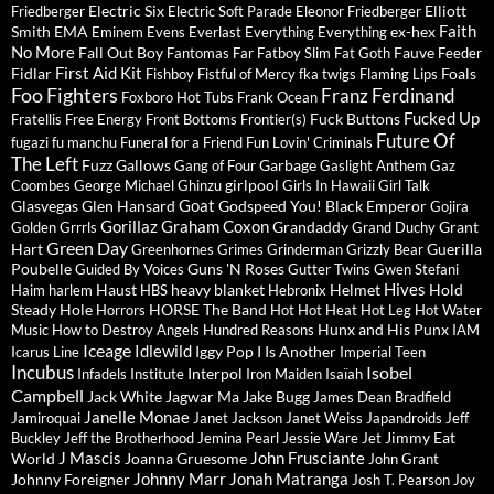
Electric Six
Elliott
Friedberger
Electric Soft Parade
Eleonor Friedberger
Faith
Smith
EMA
ex-hex
Eminem
Evens
Everlast
Everything Everything
No More
Fall Out Boy
Fauve
Fantomas
Far
Fatboy Slim
Fat Goth
Feeder
First Aid Kit
Fidlar
Foals
Fishboy
Fistful of Mercy
fka twigs
Flaming Lips
Foo Fighters
Franz Ferdinand
Foxboro Hot Tubs
Frank Ocean
Fucked Up
Fuck Buttons
Fratellis
Free Energy
Front Bottoms
Frontier(s)
Future Of
fugazi
fu manchu
Funeral for a Friend
Fun Lovin' Criminals
The Left
Fuzz
Gallows
Garbage
Gang of Four
Gaslight Anthem
Gaz
girlpool
Coombes
George Michael
Ghinzu
Girls In Hawaii
Girl Talk
Goat
Glasvegas
Glen Hansard
Godspeed You! Black Emperor
Gojira
Gorillaz
Graham Coxon
Grandaddy
Grant
Golden Grrrls
Grand Duchy
Green Day
Hart
Guerilla
Greenhornes
Grimes
Grinderman
Grizzly Bear
Poubelle
Guns 'N Roses
Guided By Voices
Gutter Twins
Gwen Stefani
Hives
Haust
heavy blanket
Helmet
Hold
Haim
harlem
HBS
Hebronix
Steady
Hole
HORSE The Band
Horrors
Hot Hot Heat
Hot Leg
Hot Water
Hunx and His Punx
Music
How to Destroy Angels
Hundred Reasons
IAM
Iceage
Idlewild
Iggy Pop
I Is Another
Icarus Line
Imperial Teen
Incubus
Isobel
Interpol
Infadels
Institute
Iron Maiden
Isaïah
Campbell
Jack White
Jagwar Ma
Jake Bugg
James Dean Bradfield
Janelle Monae
Jamiroquai
Janet Jackson
Janet Weiss
Japandroids
Jeff
Jimmy Eat
Buckley
Jeff the Brotherhood
Jemina Pearl
Jessie Ware
Jet
J Mascis
John Frusciante
World
Joanna Gruesome
John Grant
Johnny Marr
Jonah Matranga
Johnny Foreigner
Josh T. Pearson
Joy