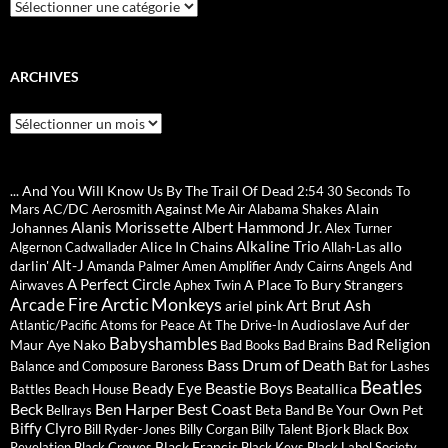
Catégories
ARCHIVES
Archives
... And You Will Know Us By The Trail Of Dead
2:54
30 Seconds To
AC/DC
Against Me
Alain
Mars
Aerosmith
Air
Alabama Shakes
Alanis Morissette
Albert Hammond Jr.
Johannes
Alex Turner
Alkaline Trio
Alice In Chains
allo
Algernon Cadwallader
Allah-Las
Alt-J
darlin'
Amanda Palmer
Amen
Amplifier
Andy Cairns
Angels And
A Perfect Circle
A Place To Bury Strangers
Airwaves
Aphex Twin
Arctic Monkeys
Arcade Fire
Ash
Art Brut
ariel pink
Audioslave
Auf der
Atlantic/Pacific
Atoms for Peace
At The Drive-In
Babyshambles
Bad Religion
Maur
Aye Nako
Bad Books
Bad Brains
Bass Drum of Death
Balance and Composure
Baroness
Bat for Lashes
Beatles
Beastie Boys
Beady Eye
Beatallica
Battles
Beach House
Beck
Ben Harper
Best Coast
Be Your Own Pet
Bellrays
Beta Band
Biffy Clyro
Bjork
Bill Ryder-Jones
Billy Corgan
Billy Talent
Black Box
Black Francis
Revelation
Black Crowes
Black Keys
Black Label Society