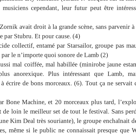
musiciens cependant, leur futur peut être intéress
ornik avait droit à la grande scène, sans parvenir à 
e par Stubru. Et pour cause. (4)
cide collectif, entamé par Starsailor, groupe pas ma
né par le n’importe quoi sonore de Lamb (2)
ussi mal coiffée, mal habillée (minirobe jaune estam
plus anorexique. Plus intéressant que Lamb, mai
 à écrire de bons morceaux. (6). Tout ça ne servait 
par Bone Machine, et 20 morceaux plus tard, l’expl
t de loin le meilleur set de tout le festival. Sans pe
une Kim Deal très souriante), le groupe enchaînait 
tres, même si le public ne connaissait presque que