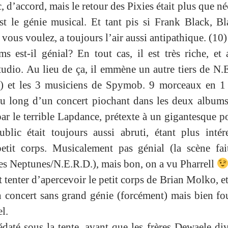
c, d’accord, mais le retour des Pixies était plus que néc
t le génie musical. Et tant pis si Frank Black, Bl
us voulez, a toujours l’air aussi antipathique. (10)
s est-il génial? En tout cas, il est très riche, et 
tudio. Au lieu de ça, il emmène un autre tiers de N.
i) et les 3 musiciens de Spymob. 9 morceaux en 1 
t au long d’un concert piochant dans les deux album
r le terrible Lapdance, prétexte à un gigantesque p
lic était toujours aussi abruti, étant plus intér
tit corps. Musicalement pas génial (la scène fait
 des Neptunes/N.E.R.D.), mais bon, on a vu Pharrell
 tenter d’apercevoir le petit corps de Brian Molko, e
 concert sans grand génie (forcément) mais bien fo
l.
daté sous la tente, avant que les frères Dewaele dive