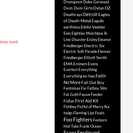
Drumgasm
Duke Garwood
Dum Dum Girls
Dylan
DZ
Détroit
Deathrays
Eagles
of Death Metal
Eagulls
earthless
Eddie Vedder
Eels
Eighties Matchbox B-
Eisley
Line Disaster
Eleanor
ires sont
Electric Six
Friedberger
Electric Soft Parade
Eleonor
Elliott Smith
Friedberger
EMA
Eminem
Evens
Everlast
Everything
Faith
ex-hex
Everything
No More
Fall Out Boy
Fantomas
Far
Fatboy Slim
Fauve
Fat Goth
Feeder
First Aid Kit
Fidlar
Fishboy
Fistful of Mercy
fka
Foals
twigs
Flaming Lips
Foo Fighters
Foxboro
Hot Tubs
Frank Ocean
Franz Ferdinand