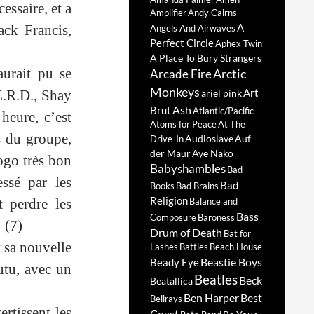
essaire, et a
Amplifier
Andy Cairns
A
ack Francis,
Angels And Airwaves
Perfect Circle
Aphex Twin
A Place To Bury Strangers
aurait pu se
Arctic
Arcade Fire
Monkeys
Art
E.R.D., Shay
ariel pink
Ash
Brut
Atlantic/Pacific
heure, c’est
Atoms for Peace
At The
s du groupe,
Audioslave
Auf
Drive-In
der Maur
Aye Nako
ogo très bon
Babyshambles
Bad
essé par les
Bad
Books
Bad Brains
Religion
 perdre les
Balance and
Bass
Composure
Baroness
(7)
Drum of Death
Bat for
t sa nouvelle
Lashes
Battles
Beach House
Beastie Boys
Beady Eye
utu, avec un
Beatles
Beck
Beatallica
Ben Harper
Best
Bellrays
rtissent les
Coast