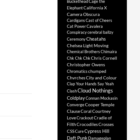
Buckethead
Cage the
California X
Elephant
Camera Obscura
Cardigans
Cast of Cheers
Cat Power
Cavalera
Conspiracy
cerebral ballzy
Cheatahs
Ceremony
Chelsea Light Moving
Chemical Brothers
Chimaira
Chris Cornell
Chk Chk Chk
Christopher Owens
chumped
Chromatics
Chvrches
City and Colour
Clap Your Hands Say Yeah
Cloud Nothings
Clash
Coldplay
Connan Mockasin
Cooper Temple
Converge
Clause
Coral
Courtney
Love
Cradle of
Crackout
Filth
Crocodiles
Crosses
Cypress Hill
CSS
Cure
Daft Punk
Damageplan