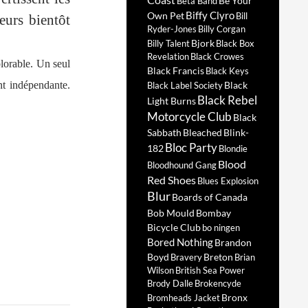
Be Your
Beta Band
Biffy Clyro
Own Pet
Bill
eurs bientôt
Ryder-Jones
Billy Corgan
Bjork
Billy Talent
Black Box
Revelation
Black Crowes
plorable. Un seul
Black Francis
Black Keys
nt indépendante.
Black
Black Label Society
Black Rebel
Light Burns
Motorcycle Club
Black
Sabbath
Bleached
Blink-
Bloc Party
182
Blondie
Blood
Bloodhound Gang
Red Shoes
Blues Explosion
Blur
Boards of Canada
Bob Mould
Bombay
Bicycle Club
bo ningen
Bored Nothing
Brandon
Boyd
Breton
Bravery
Brian
Wilson
British Sea Power
Brody Dalle
Brokencyde
Bronx
Bromheads Jacket