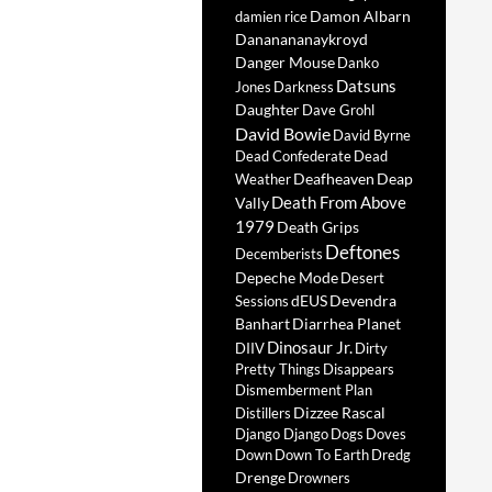
Damon Albarn
damien rice
Dananananaykroyd
Danger Mouse
Danko
Datsuns
Jones
Darkness
Daughter
Dave Grohl
David Bowie
David Byrne
Dead Confederate
Dead
Deafheaven
Deap
Weather
Death From Above
Vally
1979
Death Grips
Deftones
Decemberists
Depeche Mode
Desert
dEUS
Devendra
Sessions
Banhart
Diarrhea Planet
Dinosaur Jr.
DIIV
Dirty
Pretty Things
Disappears
Dismemberment Plan
Dizzee Rascal
Distillers
Django Django
Dogs
Doves
Down
Down To Earth
Dredg
Drenge
Drowners