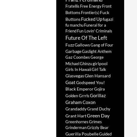
Fratellis
Free Energy
Front
Fuck
Bottoms
Frontier(s)
Fucked Up
Buttons
fugazi
fu manchu
Funeral for a
Friend
Fun Lovin' Criminals
Future Of The Left
Fuzz
Gallows
Gang of Four
Garbage
Gaslight Anthem
Gaz Coombes
George
girlpool
Michael
Ghinzu
Girls In Hawaii
Girl Talk
Glasvegas
Glen Hansard
Goat
Godspeed You!
Black Emperor
Gojira
Gorillaz
Golden Grrrls
Graham Coxon
Grandaddy
Grand Duchy
Green Day
Grant Hart
Greenhornes
Grimes
Grinderman
Grizzly Bear
Guerilla Poubelle
Guided