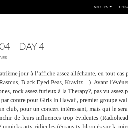
ARTICLES
CHRO
4 – DAY 4
AIRE
trième jour à l’affiche assez alléchante, en tout cas 
e (Rasmus, Black Eyed Peas, Kravitz…). Avant l’événe
nes, rock assez furieux à la Therapy?, pas vu assez 
 par contre pour Girls In Hawaii, premier groupe wal
fan club, pour un concert intéressant, mais qui le ser
anchir de leurs influences trop évidentes (Radiohea
immicks arty ridicules (écrans tv bloqués sur la mire