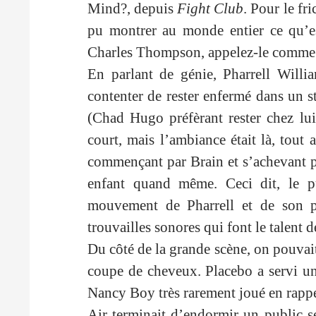
Mind?, depuis
Fight Club
. Pour le fri
pu montrer au monde entier ce qu’es
Charles Thompson, appelez-le comme vo
En parlant de génie, Pharrell William
contenter de rester enfermé dans un s
(Chad Hugo préfèrant rester chez lu
court, mais l’ambiance était là, tou
commençant par Brain et s’achevant pa
enfant quand même. Ceci dit, le pub
mouvement de Pharrell et de son pe
trouvailles sonores qui font le talent
Du côté de la grande scène, on pouvait
coupe de cheveux. Placebo a servi un
Nancy Boy très rarement joué en rappe
Air terminait d’endormir un public sé