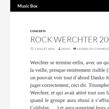
Recherche
Music Box
Aller
au
contenu
CONCERTS
ROCK WERCHTER 200
5 JUILLET 2004
DENIS
LAISSER UN COMMENT
Werchter se termine enfin, avec un qua
la veille, presque entièrement risibl
on pouvait voir tout d’abord Danko Jo
juger correctement, ceci dit. Triomphe
Werchter, et qui avait attiré tout son 
quand le groupe aura réussi à s’affr
Coldplay, …) et aura supprimé leurs g