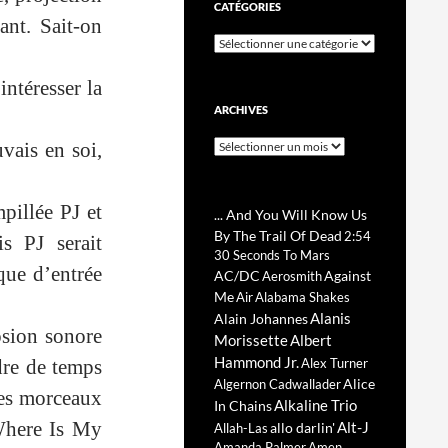
CATÉGORIES
ant. Sait-on
Catégories
intéresser la
ARCHIVES
Archives
uvais en soi,
pillée PJ et
... And You Will Know Us
By The Trail Of Dead
2:54
s PJ serait
30 Seconds To Mars
que d’entrée
AC/DC
Against
Aerosmith
Me
Air
Alabama Shakes
Alanis
Alain Johannes
osion sonore
Morissette
Albert
Hammond Jr.
rdre de temps
Alex Turner
Alice
Algernon Cadwallader
des morceaux
Alkaline Trio
In Chains
 Where Is My
Alt-J
allo darlin'
Allah-Las
Amanda Palmer
Amen