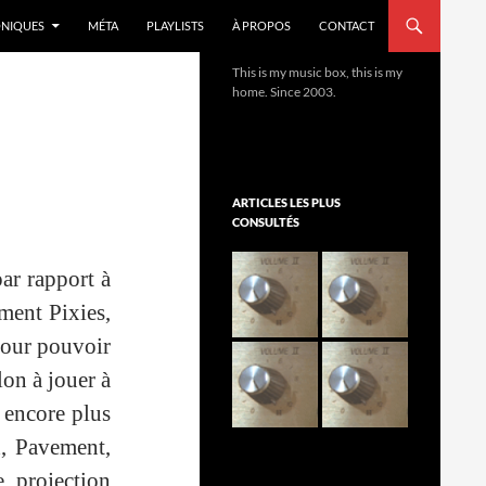
NIQUES
MÉTA
PLAYLISTS
À PROPOS
CONTACT
This is my music box, this is my
home. Since 2003.
ARTICLES LES PLUS
CONSULTÉS
par rapport à
ment Pixies,
pour pouvoir
lon à jouer à
a encore plus
d, Pavement,
, projection