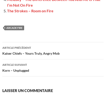
I’m Not On Fire
The Strokes – Room on Fire
ARCADE FIRE
Navigation
ARTICLE PRÉCÉDENT
des
Kaiser Chiefs – Yours Truly, Angry Mob
articles
ARTICLE SUIVANT
Korn – Unplugged
LAISSER UN COMMENTAIRE