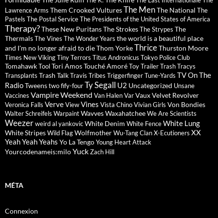
The K.
The Last Internationale
The
The Men
Them Crooked Vultures
The National
Lawrence Arms
The
Pastels
The Postal Service
The Presidents of the United States of America
Therapy?
These New Puritans
The Strokes
The
The Strypes
Thermals
the world is a beautiful place
The Vines
The Wonder Years
Thrice
and I'm no longer afraid to die
Thom Yorke
Thurston Moore
Times New Viking
Tiny Terrors
Titus Andronicus
Tokyo Police Club
Tomahawk
Tori Amos
Touché Amoré
Tool
Toy
Trailer Trash Tracys
TV On The
Trash Talk
Transplants
Travis
Tribes
Triggerfinger
Tune-Yards
Ty Segall
Radio
U2
Tweens
Uncategorized
two fify-four
Unsane
Vampire Weekend
Vaux
Velvet Revolver
Vaccines
Van Halen
Var
Verve
Vines
Von Bondies
Veronica Falls
View
Vista Chino
Vivian Girls
Wavves
Waxahatchee
Walter Schreifels
Warpaint
We Are Scientists
Weezer
White Lung
White Denim
weird al yankovic
White Fence
XX
White Stripes
Wolfmother
Wild Flag
Wu-Tang Clan
X-Ecutioners
Yeah Yeah Yeahs
Yo La Tengo
Young Heart Attack
Yuck
Yourcodenameis:milo
Zach Hill
MÉTA
Connexion