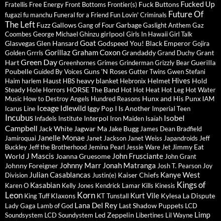
Fucked Up
Fuck Buttons
Fratellis
Free Energy
Front Bottoms
Frontier(s)
Future Of
fugazi
fu manchu
Funeral for a Friend
Fun Lovin' Criminals
The Left
Fuzz
Gallows
Garbage
Gang of Four
Gaslight Anthem
Gaz
girlpool
Coombes
George Michael
Ghinzu
Girls In Hawaii
Girl Talk
Goat
Glasvegas
Glen Hansard
Godspeed You! Black Emperor
Gojira
Gorillaz
Graham Coxon
Grandaddy
Grant
Golden Grrrls
Grand Duchy
Green Day
Hart
Guerilla
Greenhornes
Grimes
Grinderman
Grizzly Bear
Poubelle
Guns 'N Roses
Guided By Voices
Gutter Twins
Gwen Stefani
Hives
Haust
heavy blanket
Helmet
Hold
Haim
harlem
HBS
Hebronix
Steady
Hole
HORSE The Band
Horrors
Hot Hot Heat
Hot Leg
Hot Water
Hunx and His Punx
Music
How to Destroy Angels
Hundred Reasons
IAM
Iceage
Idlewild
Iggy Pop
I Is Another
Icarus Line
Imperial Teen
Incubus
Isobel
Interpol
Infadels
Institute
Iron Maiden
Isaïah
Campbell
Jack White
Jagwar Ma
Jake Bugg
James Dean Bradfield
Janelle Monae
Jamiroquai
Janet Jackson
Janet Weiss
Japandroids
Jeff
Jimmy Eat
Buckley
Jeff the Brotherhood
Jemina Pearl
Jessie Ware
Jet
J Mascis
John Frusciante
World
Joanna Gruesome
John Grant
Johnny Marr
Jonah Matranga
Johnny Foreigner
Josh T. Pearson
Joy
Julian Casablancas
Kanye West
Kaiser Chiefs
Division
Justin(e)
Kings of
Kasabian
Karen O
Kelly Jones
Kendrick Lamar
Kills
Kinesis
Leon
Korn
Kurt Vile
Klaxons
Kylesa
La Dispute
King Tuff
KT Tunstall
Lana Del Rey
Last Shadow Puppets
Lady Gaga
Lamb of God
LCD
Limp
Led Zeppelin
Soundsystem
LCD Soundystem
Libertines
Lil Wayne