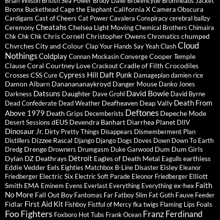
Brian Wilson
British Sea Power
Brody Dalle
Brokencyde
Bromheads Jacket
Bronx
California X
Camera Obscura
Buckethead
Cage the Elephant
Cardigans
Cast of Cheers
Cat Power
Cavalera Conspiracy
cerebral ballzy
Cheatahs
Chelsea Light Moving
Ceremony
Chemical Brothers
Chimaira
Chris Cornell
Christopher Owens
chumped
Chk Chk Chk
Chromatics
Cloud
Chvrches
City and Colour
Clap Your Hands Say Yeah
Clash
Nothings
Coldplay
Cooper Temple
Connan Mockasin
Converge
Clause
Coral
Courtney Love
Cradle of Filth
Crocodiles
Crackout
Cypress Hill
Daft Punk
Crosses
CSS
Cure
Damageplan
damien rice
Damon Albarn
Dananananaykroyd
Danger Mouse
Danko Jones
David Bowie
Datsuns
Daughter
Darkness
Dave Grohl
David Byrne
Death From
Deafheaven
Deap Vally
Dead Confederate
Dead Weather
Deftones
Above 1979
Death Grips
Depeche Mode
Decemberists
dEUS
Devendra Banhart
Diarrhea Planet
Desert Sessions
DIIV
Dinosaur Jr.
Dirty Pretty Things
Disappears
Dismemberment Plan
Dizzee Rascal
Distillers
Django Django
Dogs
Doves
Down
Down To Earth
Drenge
Dum Dum Girls
Dredg
Drowners
Drumgasm
Duke Garwood
Détroit
Dylan
DZ Deathrays
Eagles of Death Metal
earthless
Eagulls
Eddie Vedder
Eels
Eisley
Eighties Matchbox B-Line Disaster
Eleanor
Electric Six
Elliott
Friedberger
Electric Soft Parade
Eleonor Friedberger
Faith
Smith
EMA
ex-hex
Eminem
Evens
Everlast
Everything Everything
No More
Fall Out Boy
Fauve
Fantomas
Far
Fatboy Slim
Fat Goth
Feeder
First Aid Kit
Fidlar
Foals
Fishboy
Fistful of Mercy
fka twigs
Flaming Lips
Foo Fighters
Franz Ferdinand
Foxboro Hot Tubs
Frank Ocean