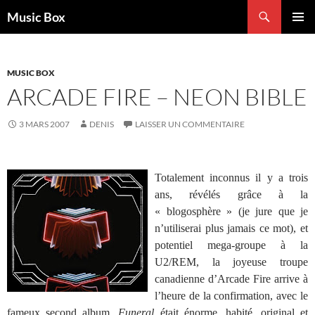
Aller
Recherche
Music Box
au
MENU
contenu
PRINCI
MUSIC BOX
ARCADE FIRE – NEON BIBLE
3 MARS 2007
DENIS
LAISSER UN COMMENTAIRE
Totalement inconnus il y a trois
ans, révélés grâce à la
« blogosphère » (je jure que je
n’utiliserai plus jamais ce mot), et
potentiel mega-groupe à la
U2/REM, la joyeuse troupe
canadienne d’Arcade Fire arrive à
l’heure de la confirmation, avec le
fameux second album.
Funeral
était énorme, habité, original et