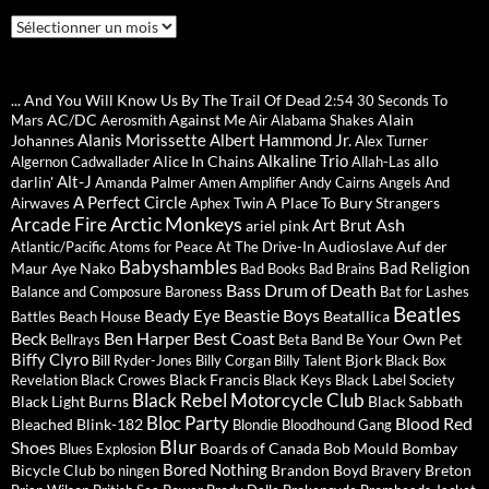
Archives
... And You Will Know Us By The Trail Of Dead
2:54
30 Seconds To
AC/DC
Against Me
Alain
Mars
Aerosmith
Air
Alabama Shakes
Alanis Morissette
Albert Hammond Jr.
Johannes
Alex Turner
Alkaline Trio
Alice In Chains
allo
Algernon Cadwallader
Allah-Las
Alt-J
darlin'
Amanda Palmer
Amen
Amplifier
Andy Cairns
Angels And
A Perfect Circle
A Place To Bury Strangers
Airwaves
Aphex Twin
Arctic Monkeys
Arcade Fire
Ash
Art Brut
ariel pink
Audioslave
Auf der
Atlantic/Pacific
Atoms for Peace
At The Drive-In
Babyshambles
Bad Religion
Maur
Aye Nako
Bad Books
Bad Brains
Bass Drum of Death
Balance and Composure
Baroness
Bat for Lashes
Beatles
Beastie Boys
Beady Eye
Beatallica
Battles
Beach House
Beck
Ben Harper
Best Coast
Be Your Own Pet
Bellrays
Beta Band
Biffy Clyro
Bjork
Bill Ryder-Jones
Billy Corgan
Billy Talent
Black Box
Black Francis
Revelation
Black Crowes
Black Keys
Black Label Society
Black Rebel Motorcycle Club
Black Light Burns
Black Sabbath
Bloc Party
Blood Red
Bleached
Blink-182
Blondie
Bloodhound Gang
Blur
Shoes
Boards of Canada
Bob Mould
Bombay
Blues Explosion
Bored Nothing
Bicycle Club
Brandon Boyd
Breton
bo ningen
Bravery