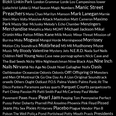
Bizkit
Linkin Park
Los Campesinos
lower
London Grammar
Lorde
Manic Street
Lykke Li
Ludachrist
Mad Season
Magic Numbers
Preachers
Mark Lanegan
Marilyn Manson
Manu Chao
Marnie
Maximo
Massive Attack
Mastodon
Stern
Mars Volta
Matt Cameron
Park
Menzingers
Mazzy Star
Mclusky
Melody's Echo Chamber
Merchandise
Michael Jackson
Mikal
Metallica
Metz
MGMT
Miles Kane
Cronin
Milk Music
Mission of
Mike Patton
Minor Threat
Mogwai
Morrissey
Burma
Moby
Mongol Horde
Morningwood
Motörhead
Mudhoney
Muse
Motion City Soundtrack
MS MR
My Bloody Valentine
N.E.R.D.
Music
Mystery Jets
Nada Surf
Neils
Neil Young
new pornographers
Nick Cave and
Children
Neko Case
Nine Inch
The Bad Seeds
Nine Black Alps
Nicky Wire
Nightwatchman
Nails
Nirvana
Oasis
No Age
Noel Gallagher
Nofx
No Doubt
Off!
Offspring
Oceansize
Odonis Odonis
Oathbreaker
Of Monsters
Original Soundtrack
and Men
Of Montreal
Ok Go
One Day As A Lion
Palms
orwells
Others
Ought
Outkast
P.O.S.
Palma Violets
Panic At The
Parquet Courts
Disco
Pantera
Paramore
parkay quarts
parquetcourts
Paul McCartney
Part Chimp
Passion Pit
Patti Smith
Paul Weller
Pearl Jam
Paws
Pennywise
Perfect
Pavement
Peace
Peeping Tom
Pissed
Pussy
Phoenix
Peter Doherty
Pharrell
Phil Anselmo
Pink Floyd
Placebo
Jeans
Pixies
Plague Vendor
Pity Sex
PJ Harvey
Plan B
Presidents
Poliça
Pond
Poison The Well
Portishead
Potty Mouth
Praxis