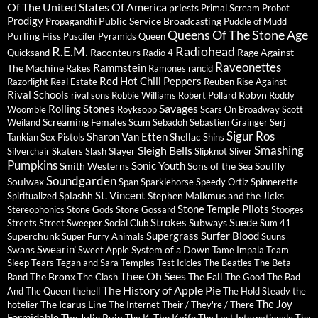
Of The United States Of America
priests
Primal Scream
Probot
Prodigy
Public Service Broadcasting
Propagandhi
Puddle of Mudd
Queens Of The Stone Age
Purling Hiss
Puscifer
Pyramids
Queen
R.E.M.
Radiohead
Raconteurs
Rage Against
Quicksand
Radio 4
Raveonettes
Rammstein
The Machine
Rakes
Ramones
rancid
Red Hot Chili Peppers
Razorlight
Real Estate
Reuben
Rise Against
Rival Schools
Robyn
rival sons
Robbie Williams
Robert Pollard
Roddy
Savages
Rolling Stones
Woomble
Royksopp
Scars On Broadway
Scott
Screaming Females
Weiland
Scum
Sebadoh
Sebastien Grainger
Serj
Sigur Ros
Sharon Van Etten
Shellac
Tankian
Sex Pistols
Shins
Sleigh Bells
Smashing
Slayer
Silverchair
Skaters
Slash
Slipknot
Sliver
Pumpkins
Sonic Youth
Smith Westerns
Sons of the Sea
Soulfly
Soundgarden
Soulwax
Span
Sparklehorse
Speedy Ortiz
Spinnerette
St. Vincent
Splashh
Stephen Malkmus and the Jicks
Spiritualized
Stone Temple Pilots
Stereophonics
Stone Gods
Stone Gossard
Stooges
Strokes
Suede
Subways
Streets
Street Sweeper Social Club
Sum 41
Supergrass
Surfer Blood
Superchunk
Super Furry Animals
Suuns
Swearin'
Swans
System of a Down
Sweet Apple
Tame Impala
Team
Sleep
Tears
Tegan and Sara
Temples
Test Icicles
The Beatles
The Beta
Thee Oh Sees
The Bronx
The Fall
Band
The Clash
The Good The Bad
The History of Apple Pie
And The Queen
thehell
The Hold Steady
the
The Joy
The Icarus Line
hotelier
The Internet
Their / They're / There
Formidable
The Julie Ruin
The Knife