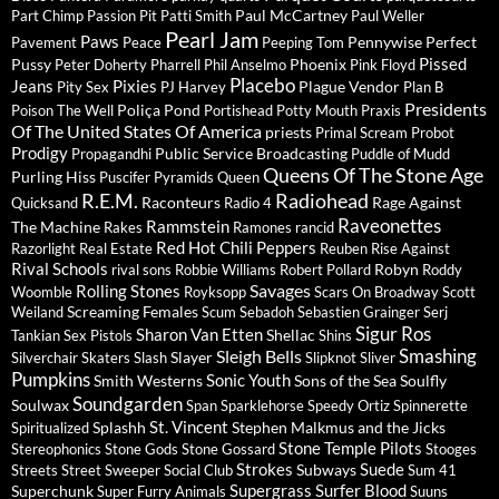
Paul McCartney
Part Chimp
Passion Pit
Patti Smith
Paul Weller
Pearl Jam
Paws
Pennywise
Perfect
Pavement
Peace
Peeping Tom
Pissed
Pussy
Phoenix
Peter Doherty
Pharrell
Phil Anselmo
Pink Floyd
Placebo
Jeans
Pixies
Plague Vendor
Pity Sex
PJ Harvey
Plan B
Presidents
Poliça
Pond
Poison The Well
Portishead
Potty Mouth
Praxis
Of The United States Of America
priests
Primal Scream
Probot
Prodigy
Public Service Broadcasting
Propagandhi
Puddle of Mudd
Queens Of The Stone Age
Purling Hiss
Puscifer
Pyramids
Queen
R.E.M.
Radiohead
Raconteurs
Rage Against
Quicksand
Radio 4
Raveonettes
Rammstein
The Machine
Rakes
Ramones
rancid
Red Hot Chili Peppers
Razorlight
Real Estate
Reuben
Rise Against
Rival Schools
Robyn
rival sons
Robbie Williams
Robert Pollard
Roddy
Savages
Rolling Stones
Woomble
Royksopp
Scars On Broadway
Scott
Screaming Females
Weiland
Scum
Sebadoh
Sebastien Grainger
Serj
Sigur Ros
Sharon Van Etten
Shellac
Tankian
Sex Pistols
Shins
Sleigh Bells
Smashing
Slayer
Silverchair
Skaters
Slash
Slipknot
Sliver
Pumpkins
Sonic Youth
Smith Westerns
Sons of the Sea
Soulfly
Soundgarden
Soulwax
Span
Sparklehorse
Speedy Ortiz
Spinnerette
St. Vincent
Splashh
Stephen Malkmus and the Jicks
Spiritualized
Stone Temple Pilots
Stereophonics
Stone Gods
Stone Gossard
Stooges
Strokes
Suede
Subways
Streets
Street Sweeper Social Club
Sum 41
Supergrass
Surfer Blood
Superchunk
Super Furry Animals
Suuns