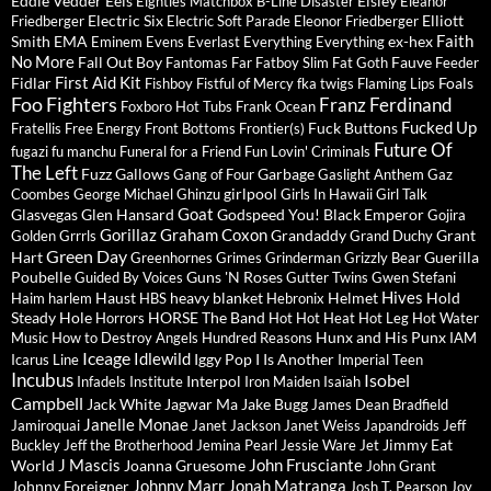
Eddie Vedder
Eels
Eisley
Eighties Matchbox B-Line Disaster
Eleanor
Electric Six
Elliott
Friedberger
Electric Soft Parade
Eleonor Friedberger
Faith
Smith
EMA
ex-hex
Eminem
Evens
Everlast
Everything Everything
No More
Fall Out Boy
Fauve
Fantomas
Far
Fatboy Slim
Fat Goth
Feeder
First Aid Kit
Fidlar
Foals
Fishboy
Fistful of Mercy
fka twigs
Flaming Lips
Foo Fighters
Franz Ferdinand
Foxboro Hot Tubs
Frank Ocean
Fucked Up
Fuck Buttons
Fratellis
Free Energy
Front Bottoms
Frontier(s)
Future Of
fugazi
fu manchu
Funeral for a Friend
Fun Lovin' Criminals
The Left
Fuzz
Gallows
Garbage
Gang of Four
Gaslight Anthem
Gaz
girlpool
Coombes
George Michael
Ghinzu
Girls In Hawaii
Girl Talk
Goat
Glasvegas
Glen Hansard
Godspeed You! Black Emperor
Gojira
Gorillaz
Graham Coxon
Grandaddy
Grant
Golden Grrrls
Grand Duchy
Green Day
Hart
Guerilla
Greenhornes
Grimes
Grinderman
Grizzly Bear
Poubelle
Guns 'N Roses
Guided By Voices
Gutter Twins
Gwen Stefani
Hives
Haust
heavy blanket
Helmet
Hold
Haim
harlem
HBS
Hebronix
Steady
Hole
HORSE The Band
Horrors
Hot Hot Heat
Hot Leg
Hot Water
Hunx and His Punx
Music
How to Destroy Angels
Hundred Reasons
IAM
Iceage
Idlewild
Iggy Pop
I Is Another
Icarus Line
Imperial Teen
Incubus
Isobel
Interpol
Infadels
Institute
Iron Maiden
Isaïah
Campbell
Jack White
Jagwar Ma
Jake Bugg
James Dean Bradfield
Janelle Monae
Jamiroquai
Janet Jackson
Janet Weiss
Japandroids
Jeff
Jimmy Eat
Buckley
Jeff the Brotherhood
Jemina Pearl
Jessie Ware
Jet
J Mascis
John Frusciante
World
Joanna Gruesome
John Grant
Johnny Marr
Jonah Matranga
Johnny Foreigner
Josh T. Pearson
Joy