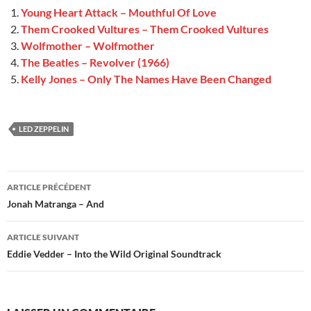
Young Heart Attack – Mouthful Of Love
Them Crooked Vultures – Them Crooked Vultures
Wolfmother – Wolfmother
The Beatles – Revolver (1966)
Kelly Jones – Only The Names Have Been Changed
LED ZEPPELIN
Navigation
ARTICLE PRÉCÉDENT
des
Jonah Matranga – And
articles
ARTICLE SUIVANT
Eddie Vedder – Into the Wild Original Soundtrack