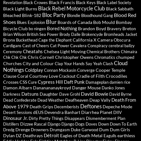
Black Francis
Revelation
Black Crowes
Black Keys
Black Label Society
Black Rebel Motorcycle Club
Black Light Burns
Black Sabbath
Bloc Party
Blood Red
Bleached
Blink-182
Blondie
Bloodhound Gang
Blur
Shoes
Boards of Canada
Bob Mould
Bombay
Blues Explosion
Bored Nothing
Bicycle Club
Brandon Boyd
Breton
bo ningen
Bravery
Brian Wilson
British Sea Power
Brody Dalle
Brokencyde
Bromheads Jacket
Bronx
California X
Camera Obscura
Buckethead
Cage the Elephant
Cardigans
Cast of Cheers
Cat Power
Cavalera Conspiracy
cerebral ballzy
Cheatahs
Chelsea Light Moving
Ceremony
Chemical Brothers
Chimaira
Chris Cornell
Christopher Owens
chumped
Chk Chk Chk
Chromatics
Cloud
Chvrches
City and Colour
Clap Your Hands Say Yeah
Clash
Nothings
Coldplay
Cooper Temple
Connan Mockasin
Converge
Clause
Coral
Courtney Love
Cradle of Filth
Crocodiles
Crackout
Cypress Hill
Daft Punk
Crosses
CSS
Cure
Damageplan
damien rice
Damon Albarn
Dananananaykroyd
Danger Mouse
Danko Jones
David Bowie
Datsuns
Daughter
Darkness
Dave Grohl
David Byrne
Death From
Deafheaven
Deap Vally
Dead Confederate
Dead Weather
Deftones
Above 1979
Death Grips
Depeche Mode
Decemberists
dEUS
Devendra Banhart
Diarrhea Planet
Desert Sessions
DIIV
Dinosaur Jr.
Dirty Pretty Things
Disappears
Dismemberment Plan
Dizzee Rascal
Distillers
Django Django
Dogs
Doves
Down
Down To Earth
Drenge
Dum Dum Girls
Dredg
Drowners
Drumgasm
Duke Garwood
Détroit
Dylan
DZ Deathrays
Eagles of Death Metal
earthless
Eagulls