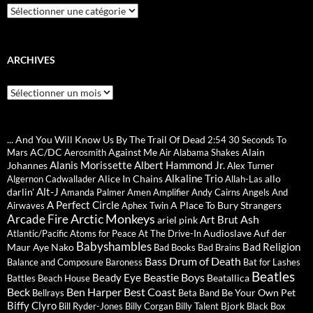
Catégories
ARCHIVES
Archives
... And You Will Know Us By The Trail Of Dead
2:54
30 Seconds To
AC/DC
Against Me
Alain
Mars
Aerosmith
Air
Alabama Shakes
Alanis Morissette
Albert Hammond Jr.
Johannes
Alex Turner
Alkaline Trio
Alice In Chains
allo
Algernon Cadwallader
Allah-Las
Alt-J
darlin'
Amanda Palmer
Amen
Amplifier
Andy Cairns
Angels And
A Perfect Circle
A Place To Bury Strangers
Airwaves
Aphex Twin
Arctic Monkeys
Arcade Fire
Ash
Art Brut
ariel pink
Audioslave
Auf der
Atlantic/Pacific
Atoms for Peace
At The Drive-In
Babyshambles
Bad Religion
Maur
Aye Nako
Bad Books
Bad Brains
Bass Drum of Death
Balance and Composure
Baroness
Bat for Lashes
Beatles
Beastie Boys
Beady Eye
Beatallica
Battles
Beach House
Beck
Ben Harper
Best Coast
Be Your Own Pet
Bellrays
Beta Band
Biffy Clyro
Bjork
Bill Ryder-Jones
Billy Corgan
Billy Talent
Black Box