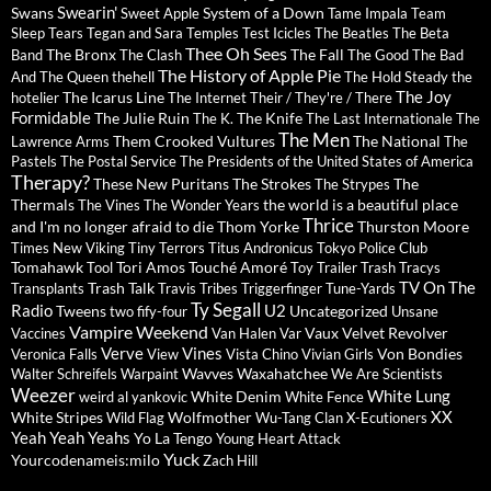
Swearin'
Swans
System of a Down
Sweet Apple
Tame Impala
Team
Sleep
Tears
Tegan and Sara
Temples
Test Icicles
The Beatles
The Beta
Thee Oh Sees
The Bronx
The Fall
Band
The Clash
The Good The Bad
The History of Apple Pie
And The Queen
thehell
The Hold Steady
the
The Joy
The Icarus Line
hotelier
The Internet
Their / They're / There
Formidable
The Julie Ruin
The Knife
The K.
The Last Internationale
The
The Men
Them Crooked Vultures
The National
Lawrence Arms
The
Pastels
The Postal Service
The Presidents of the United States of America
Therapy?
These New Puritans
The Strokes
The
The Strypes
Thermals
the world is a beautiful place
The Vines
The Wonder Years
Thrice
and I'm no longer afraid to die
Thom Yorke
Thurston Moore
Times New Viking
Tiny Terrors
Titus Andronicus
Tokyo Police Club
Tomahawk
Tori Amos
Touché Amoré
Tool
Toy
Trailer Trash Tracys
TV On The
Trash Talk
Transplants
Travis
Tribes
Triggerfinger
Tune-Yards
Ty Segall
Radio
U2
Tweens
Uncategorized
two fify-four
Unsane
Vampire Weekend
Vaux
Velvet Revolver
Vaccines
Van Halen
Var
Verve
Vines
Von Bondies
Veronica Falls
View
Vista Chino
Vivian Girls
Wavves
Waxahatchee
Walter Schreifels
Warpaint
We Are Scientists
Weezer
White Lung
White Denim
weird al yankovic
White Fence
XX
White Stripes
Wolfmother
Wild Flag
Wu-Tang Clan
X-Ecutioners
Yeah Yeah Yeahs
Yo La Tengo
Young Heart Attack
Yuck
Yourcodenameis:milo
Zach Hill