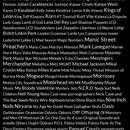
Julian Casablancas
Kanye West
Kaiser Chiefs
Division
Justin(e)
Kings of
Kasabian
Karen O
Kelly Jones
Kendrick Lamar
Kills
Kinesis
Leon
Korn
Kurt Vile
Klaxons
Kylesa
La Dispute
King Tuff
KT Tunstall
Lana Del Rey
Last Shadow Puppets
Lady Gaga
Lamb of God
LCD
Limp
Led Zeppelin
Soundsystem
LCD Soundystem
Libertines
Lil Wayne
Bizkit
Linkin Park
Los Campesinos
lower
London Grammar
Lorde
Manic Street
Lykke Li
Ludachrist
Mad Season
Magic Numbers
Preachers
Mark Lanegan
Marilyn Manson
Manu Chao
Marnie
Maximo
Massive Attack
Mastodon
Stern
Mars Volta
Matt Cameron
Park
Menzingers
Mazzy Star
Mclusky
Melody's Echo Chamber
Merchandise
Michael Jackson
Mikal
Metallica
Metz
MGMT
Miles Kane
Cronin
Milk Music
Mission of
Mike Patton
Minor Threat
Mogwai
Morrissey
Burma
Moby
Mongol Horde
Morningwood
Motörhead
Mudhoney
Muse
Motion City Soundtrack
MS MR
My Bloody Valentine
N.E.R.D.
Music
Mystery Jets
Nada Surf
Neils
Neil Young
new pornographers
Nick Cave and
Children
Neko Case
Nine Inch
The Bad Seeds
Nine Black Alps
Nicky Wire
Nightwatchman
Nails
Nirvana
Oasis
No Age
Noel Gallagher
Nofx
No Doubt
Off!
Offspring
Oceansize
Odonis Odonis
Oathbreaker
Of Monsters
Original Soundtrack
and Men
Of Montreal
Ok Go
One Day As A Lion
Palms
orwells
Others
Ought
Outkast
P.O.S.
Palma Violets
Panic At The
Parquet Courts
Disco
Pantera
Paramore
parkay quarts
parquetcourts