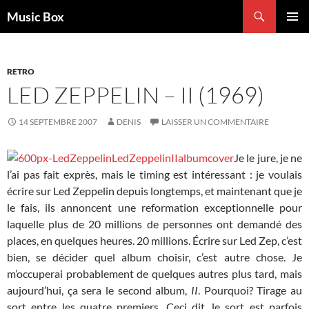
Aller
Recherche
Music Box
au
MENU
contenu
PRINCI
RETRO
LED ZEPPELIN – II (1969)
14 SEPTEMBRE 2007
DENIS
LAISSER UN COMMENTAIRE
Je le jure, je ne
l’ai pas fait exprès, mais le timing est intéressant : je voulais
écrire sur Led Zeppelin depuis longtemps, et maintenant que je
le fais, ils annoncent une reformation exceptionnelle pour
laquelle plus de 20 millions de personnes ont demandé des
places, en quelques heures. 20 millions. Écrire sur Led Zep, c’est
bien, se décider quel album choisir, c’est autre chose. Je
m’occuperai probablement de quelques autres plus tard, mais
aujourd’hui, ça sera le second album,
II
. Pourquoi? Tirage au
sort entre les quatre premiers. Ceci dit, le sort est parfois