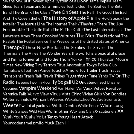
Swearin'
Swans
System of a Down
Sweet Apple
Tame Impala
Team
Sleep
Tears
Tegan and Sara
Temples
Test Icicles
The Beatles
The Beta
Thee Oh Sees
The Bronx
The Fall
Band
The Clash
The Good The Bad
The History of Apple Pie
And The Queen
thehell
The Hold Steady
the
The Joy
The Icarus Line
hotelier
The Internet
Their / They're / There
Formidable
The Julie Ruin
The Knife
The K.
The Last Internationale
The
The Men
Them Crooked Vultures
The National
Lawrence Arms
The
Pastels
The Postal Service
The Presidents of the United States of America
Therapy?
These New Puritans
The Strokes
The
The Strypes
Thermals
the world is a beautiful place
The Vines
The Wonder Years
Thrice
and I'm no longer afraid to die
Thom Yorke
Thurston Moore
Times New Viking
Tiny Terrors
Titus Andronicus
Tokyo Police Club
Tomahawk
Tori Amos
Touché Amoré
Tool
Toy
Trailer Trash Tracys
TV On The
Trash Talk
Transplants
Travis
Tribes
Triggerfinger
Tune-Yards
Ty Segall
Radio
U2
Tweens
Uncategorized
two fify-four
Unsane
Vampire Weekend
Vaux
Velvet Revolver
Vaccines
Van Halen
Var
Verve
Vines
Von Bondies
Veronica Falls
View
Vista Chino
Vivian Girls
Wavves
Waxahatchee
Walter Schreifels
Warpaint
We Are Scientists
Weezer
White Lung
White Denim
weird al yankovic
White Fence
XX
White Stripes
Wolfmother
Wild Flag
Wu-Tang Clan
X-Ecutioners
Yeah Yeah Yeahs
Yo La Tengo
Young Heart Attack
Yuck
Yourcodenameis:milo
Zach Hill