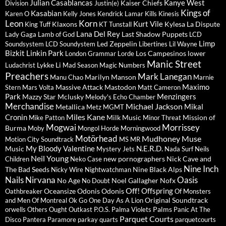
Julian Casablancas
Kanye West
Kaiser Chiefs
Division
Justin(e)
Kings of
Kasabian
Karen O
Kelly Jones
Kendrick Lamar
Kills
Kinesis
Leon
Korn
Kurt Vile
Klaxons
Kylesa
La Dispute
King Tuff
KT Tunstall
Lana Del Rey
Last Shadow Puppets
Lady Gaga
Lamb of God
LCD
Limp
Led Zeppelin
Soundsystem
LCD Soundystem
Libertines
Lil Wayne
Bizkit
Linkin Park
Los Campesinos
lower
London Grammar
Lorde
Manic Street
Lykke Li
Ludachrist
Mad Season
Magic Numbers
Preachers
Mark Lanegan
Marilyn Manson
Manu Chao
Marnie
Maximo
Massive Attack
Mastodon
Stern
Mars Volta
Matt Cameron
Park
Menzingers
Mazzy Star
Mclusky
Melody's Echo Chamber
Merchandise
Michael Jackson
Mikal
Metallica
Metz
MGMT
Miles Kane
Cronin
Milk Music
Mission of
Mike Patton
Minor Threat
Mogwai
Morrissey
Burma
Moby
Mongol Horde
Morningwood
Motörhead
Mudhoney
Muse
Motion City Soundtrack
MS MR
My Bloody Valentine
N.E.R.D.
Music
Mystery Jets
Nada Surf
Neils
Neil Young
new pornographers
Nick Cave and
Children
Neko Case
Nine Inch
The Bad Seeds
Nine Black Alps
Nicky Wire
Nightwatchman
Nails
Nirvana
Oasis
No Age
Noel Gallagher
Nofx
No Doubt
Off!
Offspring
Oceansize
Odonis Odonis
Oathbreaker
Of Monsters
Original Soundtrack
and Men
Of Montreal
Ok Go
One Day As A Lion
Palms
orwells
Others
Ought
Outkast
P.O.S.
Palma Violets
Panic At The
Parquet Courts
Disco
Pantera
Paramore
parkay quarts
parquetcourts