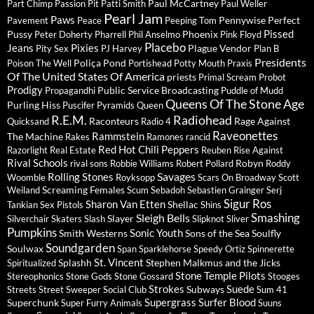
Paul McCartney
Part Chimp
Passion Pit
Patti Smith
Paul Weller
Pearl Jam
Paws
Pennywise
Perfect
Pavement
Peace
Peeping Tom
Pissed
Pussy
Phoenix
Peter Doherty
Pharrell
Phil Anselmo
Pink Floyd
Placebo
Jeans
Pixies
Plague Vendor
Pity Sex
PJ Harvey
Plan B
Presidents
Poliça
Pond
Poison The Well
Portishead
Potty Mouth
Praxis
Of The United States Of America
priests
Primal Scream
Probot
Prodigy
Public Service Broadcasting
Propagandhi
Puddle of Mudd
Queens Of The Stone Age
Purling Hiss
Puscifer
Pyramids
Queen
R.E.M.
Radiohead
Raconteurs
Rage Against
Quicksand
Radio 4
Raveonettes
Rammstein
The Machine
Rakes
Ramones
rancid
Red Hot Chili Peppers
Razorlight
Real Estate
Reuben
Rise Against
Rival Schools
Robyn
rival sons
Robbie Williams
Robert Pollard
Roddy
Savages
Rolling Stones
Woomble
Royksopp
Scars On Broadway
Scott
Screaming Females
Weiland
Scum
Sebadoh
Sebastien Grainger
Serj
Sigur Ros
Sharon Van Etten
Shellac
Tankian
Sex Pistols
Shins
Sleigh Bells
Smashing
Slayer
Silverchair
Skaters
Slash
Slipknot
Sliver
Pumpkins
Sonic Youth
Smith Westerns
Sons of the Sea
Soulfly
Soundgarden
Soulwax
Span
Sparklehorse
Speedy Ortiz
Spinnerette
St. Vincent
Splashh
Stephen Malkmus and the Jicks
Spiritualized
Stone Temple Pilots
Stereophonics
Stone Gods
Stone Gossard
Stooges
Strokes
Suede
Subways
Streets
Street Sweeper Social Club
Sum 41
Supergrass
Surfer Blood
Superchunk
Super Furry Animals
Suuns