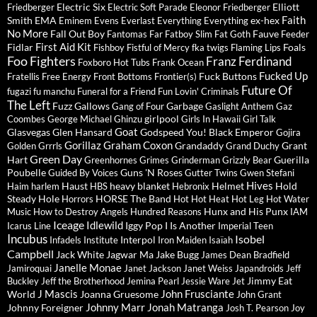
Electric Six
Elliott
Friedberger
Electric Soft Parade
Eleonor Friedberger
Faith
Smith
EMA
ex-hex
Eminem
Evens
Everlast
Everything Everything
No More
Fall Out Boy
Fauve
Fantomas
Far
Fatboy Slim
Fat Goth
Feeder
First Aid Kit
Fidlar
Foals
Fishboy
Fistful of Mercy
fka twigs
Flaming Lips
Foo Fighters
Franz Ferdinand
Foxboro Hot Tubs
Frank Ocean
Fucked Up
Fuck Buttons
Fratellis
Free Energy
Front Bottoms
Frontier(s)
Future Of
fugazi
fu manchu
Funeral for a Friend
Fun Lovin' Criminals
The Left
Fuzz
Gallows
Garbage
Gang of Four
Gaslight Anthem
Gaz
girlpool
Coombes
George Michael
Ghinzu
Girls In Hawaii
Girl Talk
Goat
Glasvegas
Glen Hansard
Godspeed You! Black Emperor
Gojira
Gorillaz
Graham Coxon
Grandaddy
Grant
Golden Grrrls
Grand Duchy
Green Day
Hart
Guerilla
Greenhornes
Grimes
Grinderman
Grizzly Bear
Poubelle
Guns 'N Roses
Guided By Voices
Gutter Twins
Gwen Stefani
Hives
Haust
heavy blanket
Helmet
Hold
Haim
harlem
HBS
Hebronix
Steady
Hole
HORSE The Band
Horrors
Hot Hot Heat
Hot Leg
Hot Water
Hunx and His Punx
Music
How to Destroy Angels
Hundred Reasons
IAM
Iceage
Idlewild
Iggy Pop
I Is Another
Icarus Line
Imperial Teen
Incubus
Isobel
Interpol
Infadels
Institute
Iron Maiden
Isaïah
Campbell
Jack White
Jagwar Ma
Jake Bugg
James Dean Bradfield
Janelle Monae
Jamiroquai
Janet Jackson
Janet Weiss
Japandroids
Jeff
Jimmy Eat
Buckley
Jeff the Brotherhood
Jemina Pearl
Jessie Ware
Jet
J Mascis
John Frusciante
World
Joanna Gruesome
John Grant
Johnny Marr
Jonah Matranga
Johnny Foreigner
Josh T. Pearson
Joy