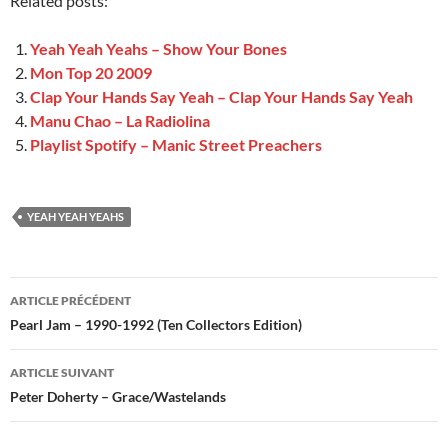
Related posts:
Yeah Yeah Yeahs – Show Your Bones
Mon Top 20 2009
Clap Your Hands Say Yeah – Clap Your Hands Say Yeah
Manu Chao – La Radiolina
Playlist Spotify – Manic Street Preachers
YEAH YEAH YEAHS
Navigation
ARTICLE PRÉCÉDENT
des
Pearl Jam – 1990-1992 (Ten Collectors Edition)
articles
ARTICLE SUIVANT
Peter Doherty – Grace/Wastelands