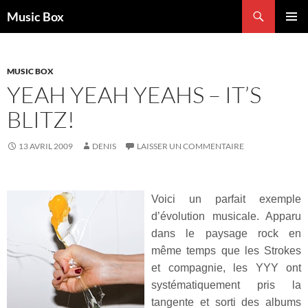
Aller
Recherche
Music Box
au
MENU
contenu
PRINCI
MUSIC BOX
YEAH YEAH YEAHS – IT’S
BLITZ!
13 AVRIL 2009
DENIS
LAISSER UN COMMENTAIRE
Voici un parfait exemple
d’évolution musicale. Apparu
dans le paysage rock en
même temps que les Strokes
et compagnie, les YYY ont
systématiquement pris la
tangente et sorti des albums