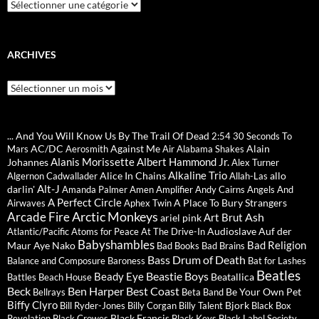
Catégories
ARCHIVES
Archives
... And You Will Know Us By The Trail Of Dead
2:54
30 Seconds To
AC/DC
Against Me
Alain
Mars
Aerosmith
Air
Alabama Shakes
Alanis Morissette
Albert Hammond Jr.
Johannes
Alex Turner
Alkaline Trio
Alice In Chains
allo
Algernon Cadwallader
Allah-Las
Alt-J
darlin'
Amanda Palmer
Amen
Amplifier
Andy Cairns
Angels And
A Perfect Circle
A Place To Bury Strangers
Airwaves
Aphex Twin
Arctic Monkeys
Arcade Fire
Ash
Art Brut
ariel pink
Audioslave
Auf der
Atlantic/Pacific
Atoms for Peace
At The Drive-In
Babyshambles
Bad Religion
Maur
Aye Nako
Bad Books
Bad Brains
Bass Drum of Death
Balance and Composure
Baroness
Bat for Lashes
Beatles
Beastie Boys
Beady Eye
Beatallica
Battles
Beach House
Beck
Ben Harper
Best Coast
Be Your Own Pet
Bellrays
Beta Band
Biffy Clyro
Bjork
Bill Ryder-Jones
Billy Corgan
Billy Talent
Black Box
Black Francis
Revelation
Black Crowes
Black Keys
Black Label Society