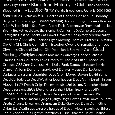
Black Rebel Motorcycle Club
Black Light Burns
Black Sabbath
Bloc Party
Blood Red
Bleached
Blink-182
Blondie
Bloodhound Gang
Blur
Shoes
Boards of Canada
Bob Mould
Bombay
Blues Explosion
Bored Nothing
Bicycle Club
Brandon Boyd
Breton
bo ningen
Bravery
Brian Wilson
British Sea Power
Brody Dalle
Brokencyde
Bromheads Jacket
Bronx
California X
Camera Obscura
Buckethead
Cage the Elephant
Cardigans
Cast of Cheers
Cat Power
Cavalera Conspiracy
cerebral ballzy
Cheatahs
Chelsea Light Moving
Ceremony
Chemical Brothers
Chimaira
Chris Cornell
Christopher Owens
chumped
Chk Chk Chk
Chromatics
Cloud
Chvrches
City and Colour
Clap Your Hands Say Yeah
Clash
Nothings
Coldplay
Cooper Temple
Connan Mockasin
Converge
Clause
Coral
Courtney Love
Cradle of Filth
Crocodiles
Crackout
Cypress Hill
Daft Punk
Crosses
CSS
Cure
Damageplan
damien rice
Damon Albarn
Dananananaykroyd
Danger Mouse
Danko Jones
David Bowie
Datsuns
Daughter
Darkness
Dave Grohl
David Byrne
Death From
Deafheaven
Deap Vally
Dead Confederate
Dead Weather
Deftones
Above 1979
Death Grips
Depeche Mode
Decemberists
dEUS
Devendra Banhart
Diarrhea Planet
Desert Sessions
DIIV
Dinosaur Jr.
Dirty Pretty Things
Disappears
Dismemberment Plan
Dizzee Rascal
Distillers
Django Django
Dogs
Doves
Down
Down To Earth
Drenge
Dum Dum Girls
Dredg
Drowners
Drumgasm
Duke Garwood
Détroit
Dylan
DZ Deathrays
Eagles of Death Metal
earthless
Eagulls
Eddie Vedder
Eels
Eisley
Eighties Matchbox B-Line Disaster
Eleanor