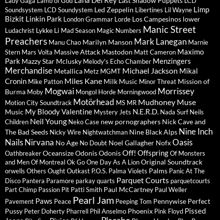
Lana Del Rey
Last Shadow Puppets
Lady Gaga
Lamb of God
LCD
Limp
Led Zeppelin
Soundsystem
LCD Soundystem
Libertines
Lil Wayne
Bizkit
Linkin Park
Los Campesinos
lower
London Grammar
Lorde
Manic Street
Lykke Li
Ludachrist
Mad Season
Magic Numbers
Preachers
Mark Lanegan
Marilyn Manson
Manu Chao
Marnie
Maximo
Massive Attack
Mastodon
Stern
Mars Volta
Matt Cameron
Park
Menzingers
Mazzy Star
Mclusky
Melody's Echo Chamber
Merchandise
Michael Jackson
Mikal
Metallica
Metz
MGMT
Miles Kane
Cronin
Milk Music
Mission of
Mike Patton
Minor Threat
Mogwai
Morrissey
Burma
Moby
Mongol Horde
Morningwood
Motörhead
Mudhoney
Muse
Motion City Soundtrack
MS MR
My Bloody Valentine
N.E.R.D.
Music
Mystery Jets
Nada Surf
Neils
Neil Young
new pornographers
Nick Cave and
Children
Neko Case
Nine Inch
The Bad Seeds
Nine Black Alps
Nicky Wire
Nightwatchman
Nails
Nirvana
Oasis
No Age
Noel Gallagher
Nofx
No Doubt
Off!
Offspring
Oceansize
Odonis Odonis
Oathbreaker
Of Monsters
Original Soundtrack
and Men
Of Montreal
Ok Go
One Day As A Lion
Palms
orwells
Others
Ought
Outkast
P.O.S.
Palma Violets
Panic At The
Parquet Courts
Disco
Pantera
Paramore
parkay quarts
parquetcourts
Paul McCartney
Part Chimp
Passion Pit
Patti Smith
Paul Weller
Pearl Jam
Paws
Pennywise
Perfect
Pavement
Peace
Peeping Tom
Pissed
Pussy
Phoenix
Peter Doherty
Pharrell
Phil Anselmo
Pink Floyd