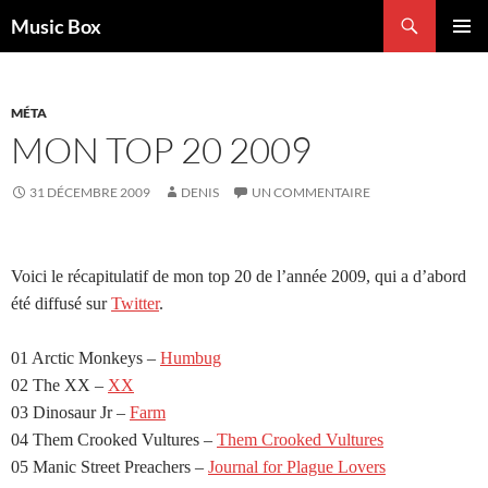
Aller
Recherche
Music Box
au
MENU
contenu
PRINCI
MÉTA
MON TOP 20 2009
31 DÉCEMBRE 2009
DENIS
UN COMMENTAIRE
Voici le récapitulatif de mon top 20 de l’année 2009, qui a d’abord
été diffusé sur
Twitter
.
01 Arctic Monkeys –
Humbug
02 The XX –
XX
03 Dinosaur Jr –
Farm
04 Them Crooked Vultures –
Them Crooked Vultures
05 Manic Street Preachers –
Journal for Plague Lovers