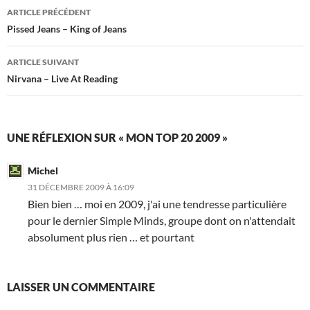
Navigation
ARTICLE PRÉCÉDENT
des
Pissed Jeans – King of Jeans
articles
ARTICLE SUIVANT
Nirvana – Live At Reading
UNE RÉFLEXION SUR « MON TOP 20 2009 »
Michel
31 DÉCEMBRE 2009 À 16:09
Bien bien … moi en 2009, j'ai une tendresse particulière
pour le dernier Simple Minds, groupe dont on n'attendait
absolument plus rien … et pourtant
LAISSER UN COMMENTAIRE