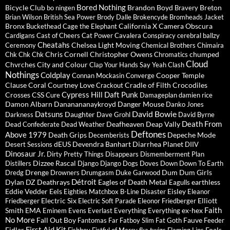
Bored Nothing
Bicycle Club
Brandon Boyd
Breton
bo ningen
Bravery
Brian Wilson
British Sea Power
Brody Dalle
Brokencyde
Bromheads Jacket
Bronx
California X
Camera Obscura
Buckethead
Cage the Elephant
Cardigans
Cast of Cheers
Cat Power
Cavalera Conspiracy
cerebral ballzy
Cheatahs
Chelsea Light Moving
Ceremony
Chemical Brothers
Chimaira
Chris Cornell
Christopher Owens
chumped
Chk Chk Chk
Chromatics
Cloud
Chvrches
City and Colour
Clap Your Hands Say Yeah
Clash
Nothings
Coldplay
Cooper Temple
Connan Mockasin
Converge
Clause
Coral
Courtney Love
Cradle of Filth
Crocodiles
Crackout
Cypress Hill
Daft Punk
Crosses
CSS
Cure
Damageplan
damien rice
Damon Albarn
Dananananaykroyd
Danger Mouse
Danko Jones
David Bowie
Datsuns
Daughter
Darkness
Dave Grohl
David Byrne
Death From
Deafheaven
Deap Vally
Dead Confederate
Dead Weather
Deftones
Above 1979
Death Grips
Depeche Mode
Decemberists
dEUS
Devendra Banhart
Diarrhea Planet
Desert Sessions
DIIV
Dinosaur Jr.
Dirty Pretty Things
Disappears
Dismemberment Plan
Dizzee Rascal
Distillers
Django Django
Dogs
Doves
Down
Down To Earth
Drenge
Dum Dum Girls
Dredg
Drowners
Drumgasm
Duke Garwood
Détroit
Dylan
DZ Deathrays
Eagles of Death Metal
earthless
Eagulls
Eddie Vedder
Eels
Eisley
Eighties Matchbox B-Line Disaster
Eleanor
Electric Six
Elliott
Friedberger
Electric Soft Parade
Eleonor Friedberger
Faith
Smith
EMA
ex-hex
Eminem
Evens
Everlast
Everything Everything
No More
Fall Out Boy
Fauve
Fantomas
Far
Fatboy Slim
Fat Goth
Feeder
First Aid Kit
Fidlar
Foals