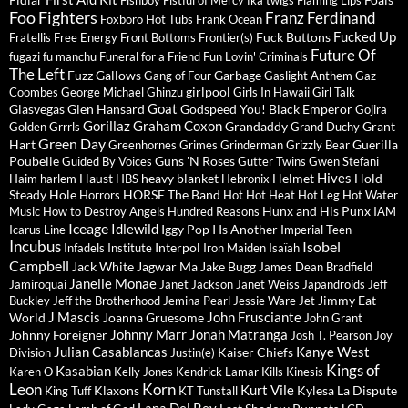
Fishboy
Fistful of Mercy
fka twigs
Flaming Lips
Foo Fighters
Franz Ferdinand
Foxboro Hot Tubs
Frank Ocean
Fucked Up
Fuck Buttons
Fratellis
Free Energy
Front Bottoms
Frontier(s)
Future Of
fugazi
fu manchu
Funeral for a Friend
Fun Lovin' Criminals
The Left
Fuzz
Gallows
Garbage
Gang of Four
Gaslight Anthem
Gaz
girlpool
Coombes
George Michael
Ghinzu
Girls In Hawaii
Girl Talk
Goat
Glasvegas
Glen Hansard
Godspeed You! Black Emperor
Gojira
Gorillaz
Graham Coxon
Grandaddy
Grant
Golden Grrrls
Grand Duchy
Green Day
Hart
Guerilla
Greenhornes
Grimes
Grinderman
Grizzly Bear
Poubelle
Guns 'N Roses
Guided By Voices
Gutter Twins
Gwen Stefani
Hives
Haust
heavy blanket
Helmet
Hold
Haim
harlem
HBS
Hebronix
Steady
Hole
HORSE The Band
Horrors
Hot Hot Heat
Hot Leg
Hot Water
Hunx and His Punx
Music
How to Destroy Angels
Hundred Reasons
IAM
Iceage
Idlewild
Iggy Pop
I Is Another
Icarus Line
Imperial Teen
Incubus
Isobel
Interpol
Infadels
Institute
Iron Maiden
Isaïah
Campbell
Jack White
Jagwar Ma
Jake Bugg
James Dean Bradfield
Janelle Monae
Jamiroquai
Janet Jackson
Janet Weiss
Japandroids
Jeff
Jimmy Eat
Buckley
Jeff the Brotherhood
Jemina Pearl
Jessie Ware
Jet
J Mascis
John Frusciante
World
Joanna Gruesome
John Grant
Johnny Marr
Jonah Matranga
Johnny Foreigner
Josh T. Pearson
Joy
Julian Casablancas
Kanye West
Kaiser Chiefs
Division
Justin(e)
Kings of
Kasabian
Karen O
Kelly Jones
Kendrick Lamar
Kills
Kinesis
Leon
Korn
Kurt Vile
Klaxons
Kylesa
La Dispute
King Tuff
KT Tunstall