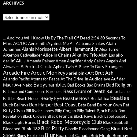
ARCHIVES
Archives
... And You Will Know Us By The Trail Of Dead
2:54
30 Seconds To
AC/DC
Against Me
Alain
Mars
Aerosmith
Air
Alabama Shakes
Alanis Morissette
Albert Hammond Jr.
Johannes
Alex Turner
Alkaline Trio
Alice In Chains
allo
Algernon Cadwallader
Allah-Las
Alt-J
darlin'
Amanda Palmer
Amen
Amplifier
Andy Cairns
Angels And
A Perfect Circle
A Place To Bury Strangers
Airwaves
Aphex Twin
Arctic Monkeys
Arcade Fire
Ash
Art Brut
ariel pink
Audioslave
Auf der
Atlantic/Pacific
Atoms for Peace
At The Drive-In
Babyshambles
Bad Religion
Maur
Aye Nako
Bad Books
Bad Brains
Bass Drum of Death
Balance and Composure
Baroness
Bat for Lashes
Beatles
Beastie Boys
Beady Eye
Beatallica
Battles
Beach House
Beck
Ben Harper
Best Coast
Be Your Own Pet
Bellrays
Beta Band
Biffy Clyro
Bjork
Bill Ryder-Jones
Billy Corgan
Billy Talent
Black Box
Black Francis
Revelation
Black Crowes
Black Keys
Black Label Society
Black Rebel Motorcycle Club
Black Light Burns
Black Sabbath
Bloc Party
Blood Red
Bleached
Blink-182
Blondie
Bloodhound Gang
Blur
Shoes
Boards of Canada
Bob Mould
Bombay
Blues Explosion