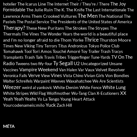
The Joy
The Icarus Line
hotelier
The Internet
Their / They're / There
Formidable
The Julie Ruin
The Knife
The K.
The Last Internationale
The
The Men
Them Crooked Vultures
The National
Lawrence Arms
The
Pastels
The Postal Service
The Presidents of the United States of America
Therapy?
These New Puritans
The Strokes
The
The Strypes
Thermals
the world is a beautiful place
The Vines
The Wonder Years
Thrice
and I'm no longer afraid to die
Thom Yorke
Thurston Moore
Times New Viking
Tiny Terrors
Titus Andronicus
Tokyo Police Club
Tomahawk
Tori Amos
Touché Amoré
Tool
Toy
Trailer Trash Tracys
TV On The
Trash Talk
Transplants
Travis
Tribes
Triggerfinger
Tune-Yards
Ty Segall
Radio
U2
Tweens
Uncategorized
two fify-four
Unsane
Vampire Weekend
Vaux
Velvet Revolver
Vaccines
Van Halen
Var
Verve
Vines
Von Bondies
Veronica Falls
View
Vista Chino
Vivian Girls
Wavves
Waxahatchee
Walter Schreifels
Warpaint
We Are Scientists
Weezer
White Lung
White Denim
weird al yankovic
White Fence
XX
White Stripes
Wolfmother
Wild Flag
Wu-Tang Clan
X-Ecutioners
Yeah Yeah Yeahs
Yo La Tengo
Young Heart Attack
Yuck
Yourcodenameis:milo
Zach Hill
MÉTA