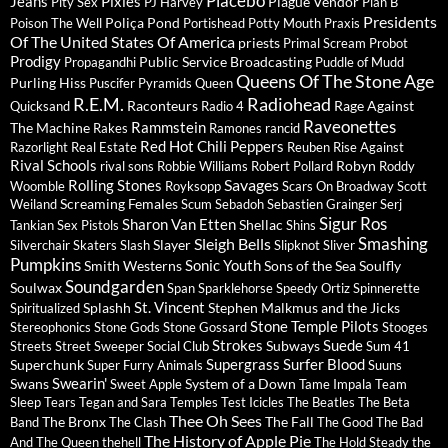
Placebo
Jeans
Pixies
Plague Vendor
Pity Sex
PJ Harvey
Plan B
Presidents
Poliça
Pond
Poison The Well
Portishead
Potty Mouth
Praxis
Of The United States Of America
priests
Primal Scream
Probot
Prodigy
Public Service Broadcasting
Propagandhi
Puddle of Mudd
Queens Of The Stone Age
Purling Hiss
Puscifer
Pyramids
Queen
R.E.M.
Radiohead
Raconteurs
Rage Against
Quicksand
Radio 4
Raveonettes
Rammstein
The Machine
Rakes
Ramones
rancid
Red Hot Chili Peppers
Razorlight
Real Estate
Reuben
Rise Against
Rival Schools
Robyn
rival sons
Robbie Williams
Robert Pollard
Roddy
Savages
Rolling Stones
Woomble
Royksopp
Scars On Broadway
Scott
Screaming Females
Weiland
Scum
Sebadoh
Sebastien Grainger
Serj
Sigur Ros
Sharon Van Etten
Shellac
Tankian
Sex Pistols
Shins
Sleigh Bells
Smashing
Slayer
Silverchair
Skaters
Slash
Slipknot
Sliver
Pumpkins
Sonic Youth
Smith Westerns
Sons of the Sea
Soulfly
Soundgarden
Soulwax
Span
Sparklehorse
Speedy Ortiz
Spinnerette
St. Vincent
Splashh
Stephen Malkmus and the Jicks
Spiritualized
Stone Temple Pilots
Stereophonics
Stone Gods
Stone Gossard
Stooges
Strokes
Suede
Subways
Streets
Street Sweeper Social Club
Sum 41
Supergrass
Surfer Blood
Superchunk
Super Furry Animals
Suuns
Swearin'
Swans
System of a Down
Sweet Apple
Tame Impala
Team
Sleep
Tears
Tegan and Sara
Temples
Test Icicles
The Beatles
The Beta
Thee Oh Sees
The Bronx
The Fall
Band
The Clash
The Good The Bad
The History of Apple Pie
And The Queen
thehell
The Hold Steady
the