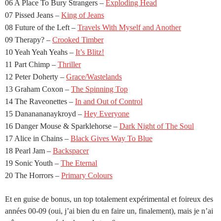
06 A Place To Bury Strangers –
Exploding Head
07 Pissed Jeans –
King of Jeans
08 Future of the Left –
Travels With Myself and Another
09 Therapy? –
Crooked Timber
10 Yeah Yeah Yeahs –
It’s Blitz!
11 Part Chimp –
Thriller
12 Peter Doherty –
Grace/Wastelands
13 Graham Coxon –
The Spinning Top
14 The Raveonettes –
In and Out of Control
15 Dananananaykroyd –
Hey Everyone
16 Danger Mouse & Sparklehorse –
Dark Night of The Soul
17 Alice in Chains –
Black Gives Way To Blue
18 Pearl Jam –
Backspacer
19 Sonic Youth –
The Eternal
20 The Horrors –
Primary Colours
Et en guise de bonus, un top totalement expérimental et foireux des
années 00-09 (oui, j’ai bien du en faire un, finalement), mais je n’ai