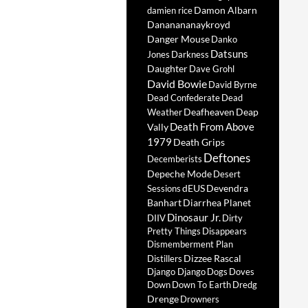
Damon Albarn
damien rice
Dananananaykroyd
Danger Mouse
Danko
Datsuns
Jones
Darkness
Daughter
Dave Grohl
David Bowie
David Byrne
Dead Confederate
Dead
Deafheaven
Deap
Weather
Death From Above
Vally
1979
Death Grips
Deftones
Decemberists
Depeche Mode
Desert
dEUS
Devendra
Sessions
Banhart
Diarrhea Planet
Dinosaur Jr.
DIIV
Dirty
Pretty Things
Disappears
Dismemberment Plan
Dizzee Rascal
Distillers
Django Django
Dogs
Doves
Down
Down To Earth
Dredg
Drenge
Drowners