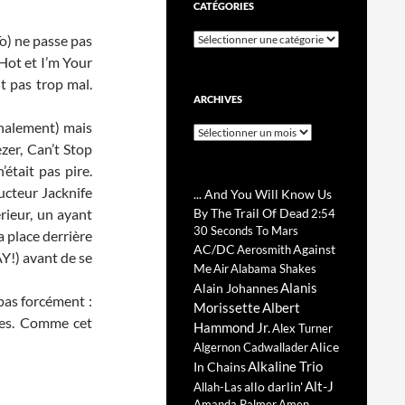
CATÉGORIES
Catégories
o) ne passe pas
Hot et I’m Your
t pas trop mal.
ARCHIVES
finalement) mais
Archives
zer, Can’t Stop
était pas pire.
ucteur Jacknife
... And You Will Know Us
rieur, un ayant
By The Trail Of Dead
2:54
30 Seconds To Mars
a place derrière
AC/DC
Against
Aerosmith
Y!) avant de se
Me
Air
Alabama Shakes
Alanis
Alain Johannes
 pas forcément :
Morissette
Albert
bles. Comme cet
Hammond Jr.
Alex Turner
Alice
Algernon Cadwallader
Alkaline Trio
In Chains
Alt-J
allo darlin'
Allah-Las
Amanda Palmer
Amen