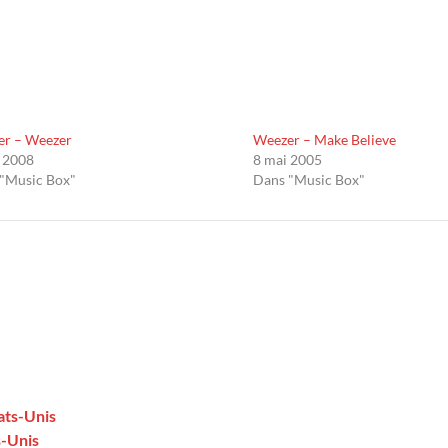
er – Weezer
Weezer – Make Believe
n 2008
8 mai 2005
"Music Box"
Dans "Music Box"
ats-Unis
s-Unis