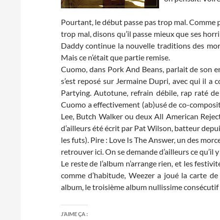
Pourtant, le début passe pas trop mal. Comme pr
trop mal, disons qu’il passe mieux que ses horr
Daddy continue la nouvelle traditions des morce
Mais ce n’était que partie remise.
Cuomo, dans Pork And Beans, parlait de son envi
s’est reposé sur Jermaine Dupri, avec qui il a
Partying. Autotune, refrain débile, rap raté d
Cuomo a effectivement (ab)usé de co-compositeu
Lee, Butch Walker ou deux All American Rejects.
d’ailleurs été écrit par Pat Wilson, batteur dep
les futs). Pire : Love Is The Answer, un des mo
retrouver ici. On se demande d’ailleurs ce qu’il
Le reste de l’album n’arrange rien, et les festi
comme d’habitude, Weezer a joué la carte de 
album, le troisième album nullissime consécutif
J’AIME ÇA :