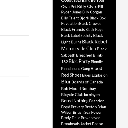
Be Your
Beta Band
Biffy Clyro
Own Pet
Bill
Ryder-Jones
Billy Corgan
Bjork
Billy Talent
Black Box
Revelation
Black Crowes
Black Francis
Black Keys
Black
Black Label Society
Black Rebel
Light Burns
Motorcycle Club
Black
Sabbath
Bleached
Blink-
Bloc Party
182
Blondie
Blood
Bloodhound Gang
Red Shoes
Blues Explosion
Blur
Boards of Canada
Bob Mould
Bombay
Bicycle Club
bo ningen
Bored Nothing
Brandon
Boyd
Breton
Bravery
Brian
Wilson
British Sea Power
Brody Dalle
Brokencyde
Bronx
Bromheads Jacket