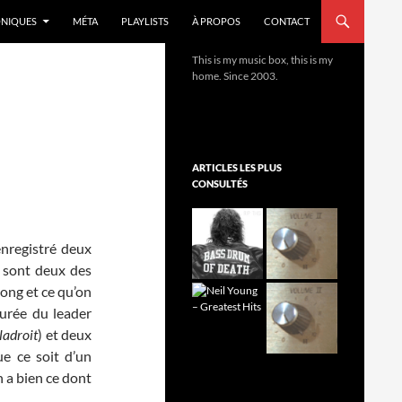
NIQUES
MÉTA
PLAYLISTS
À PROPOS
CONTACT
This is my music box, this is my
home. Since 2003.
ARTICLES LES PLUS
CONSULTÉS
enregistré deux
n sont deux des
song et ce qu’on
turée du leader
adroit
) et deux
ue ce soit d’un
n a bien ce dont