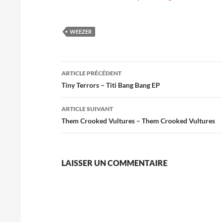
WEEZER
Navigation
ARTICLE PRÉCÉDENT
des
Tiny Terrors – Titi Bang Bang EP
articles
ARTICLE SUIVANT
Them Crooked Vultures – Them Crooked Vultures
LAISSER UN COMMENTAIRE