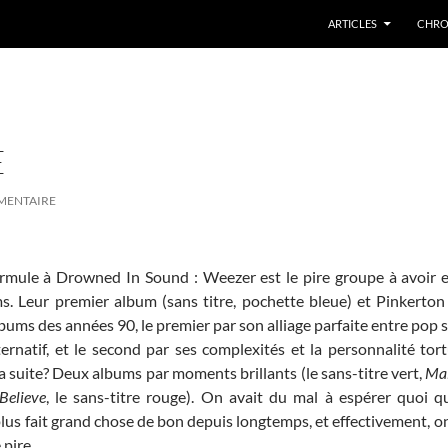
ARTICLES
CHRO
E
MENTAIRE
ormule à Drowned In Sound : Weezer est le pire groupe à avoir 
ms. Leur premier album (sans titre, pochette bleue) et Pinkerto
lbums des années 90, le premier par son alliage parfaite entre pop 
ternatif, et le second par ses complexités et la personnalité tor
 suite? Deux albums par moments brillants (le sans-titre vert,
Mal
Believe
, le sans-titre rouge). On avait du mal à espérer quoi q
plus fait grand chose de bon depuis longtemps, et effectivement, o
 pire.