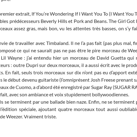
emier extrait, If You’re Wondering If I Want You To (I Want You T
ibles prédécesseurs Beverly Hills et Pork and Beans. The Girl Got 
aux assez gras, mais bon, vu les attentes très basses, on s’y fai
e de travailler avec Timbaland. Il ne l’a pas fait (pas plus mal, 
 composé ce qui ne saurait pas ne pas être le pire morceau de Wee
e Lil Wayne : j’ai entendu hier un morceau de David Guetta qui n’
rs : outre Dupri sur deux morceaux, il a aussi écrit avec le prod
 En fait, seuls trois morceaux sur dix n’ont pas eu d’apport exté
uis le début devenu guitariste (l’omniprésent Josh Freese prenant s
rceaux de Cuomo, a d’abord été enregistré par Sugar Ray (SUGAR RA
 y fait, avec son ambiance et voix stupidement bollywoodiennes.
vités se terminent par une ballade bien naze. Enfin, ne se terminent
l’édition spéciale, ajoutant quatre morceaux tout aussi oublia
 de Weezer. Vraiment triste.