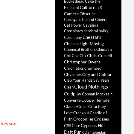
Buckethead
Cage the
California X
Elephant
Camera Obscura
Cardigans
Cast of Cheers
Cat Power
Cavalera
Conspiracy
cerebral ballzy
Cheatahs
Ceremony
Chelsea Light Moving
Chemical Brothers
Chimaira
Chris Cornell
Chk Chk Chk
Christopher Owens
chumped
Chromatics
Chvrches
City and Colour
Clap Your Hands Say Yeah
Cloud Nothings
Clash
Coldplay
Connan Mockasin
Cooper Temple
Converge
Clause
Coral
Courtney
Love
Cradle of
Crackout
Filth
Crocodiles
Crosses
ires sont
Cypress Hill
CSS
Cure
Daft Punk
Damageplan