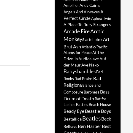
Amplifier
Andy Cairns
A
Angels And Airwaves
Perfect Circle
Aphex Twin
A Place To Bury Strangers
Arctic
Arcade Fire
Monkeys
Art
ariel pink
Ash
Brut
Atlantic/Pacific
Atoms for Peace
At The
Audioslave
Auf
Drive-In
der Maur
Aye Nako
Babyshambles
Bad
Bad
Books
Bad Brains
Religion
Balance and
Bass
Composure
Baroness
Drum of Death
Bat for
Lashes
Battles
Beach House
Beastie Boys
Beady Eye
Beatles
Beck
Beatallica
Ben Harper
Best
Bellrays
Coast