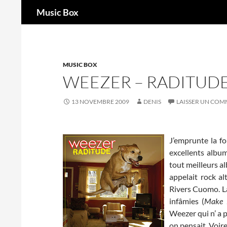
Recherche
Music Box
Aller
au
contenu
MUSIC BOX
WEEZER – RADITUD
13 NOVEMBRE 2009
DENIS
LAISSER UN COM
J’emprunte la f
excellents albu
tout meilleurs a
appelait rock al
Rivers Cuomo. La
infâmies (
Make 
Weezer qui n’ a 
on pensait. Voire