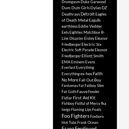
Drumgasm
Duke Garwood
Dum Dum Girls
Dylan
DZ
Détroit
Deathrays
Eagles
of Death Metal
Eagulls
earthless
Eddie Vedder
Eels
Eighties Matchbox B-
Eisley
Line Disaster
Eleanor
Electric Six
Friedberger
Electric Soft Parade
Eleonor
Elliott Smith
Friedberger
EMA
Eminem
Evens
Everlast
Everything
Faith
ex-hex
Everything
No More
Fall Out Boy
Fantomas
Far
Fatboy Slim
Fauve
Fat Goth
Feeder
First Aid Kit
Fidlar
Fishboy
Fistful of Mercy
fka
Foals
twigs
Flaming Lips
Foo Fighters
Foxboro
Hot Tubs
Frank Ocean
Franz Ferdinand