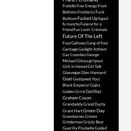
Fratellis
Free Energy
Front
Fuck
Bottoms
Frontier(s)
Fucked Up
Buttons
fugazi
fu manchu
Funeral for a
Friend
Fun Lovin' Criminals
Future Of The Left
Fuzz
Gallows
Gang of Four
Garbage
Gaslight Anthem
Gaz Coombes
George
girlpool
Michael
Ghinzu
Girls In Hawaii
Girl Talk
Glasvegas
Glen Hansard
Goat
Godspeed You!
Black Emperor
Gojira
Gorillaz
Golden Grrrls
Graham Coxon
Grandaddy
Grand Duchy
Green Day
Grant Hart
Greenhornes
Grimes
Grinderman
Grizzly Bear
Guerilla Poubelle
Guided