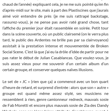
chaud de l’année) expliquant cela, je ne me suis pointé qu’en fin
d’après-midi sur le site, mais à part des Plastiscines que j’aurais
aimé voir entendre de près (je me suis rattrapé backstage,
rassurez-vous), je ne pense pas avoir raté grand chose, tant
l’affiche du premier jour était rassemblée en soirée. Petit tour
dans la scène couverte, où un public clairsemé (on le verra plus
tard, le public des Ardentes ne brille pas par sa clairvoyance)
assistait à la prestation intense et mouvementée de Broken
Social Scene. C’est là que j’ai eu la drôle d’idée de partir pour ne
pas rater le début de Julian Casablancas. Que voulez-vous, je
suis assez vieux pour me souvenir d’un certain album d’un
certain groupe, et conserver quelques naïves illusions.
Le set de « JC » (rien que ça) a commencé avec un bon quart
d’heure de retard, et surprend d’entrée : alors que son « autre »
groupe est quand même assez stylé, ses musiciens ne
ressemblent à rien, genre camionneur redneck, mauvais sosie
de Fab Moretti et encore plus mauvais sosie de Zia des Dandy