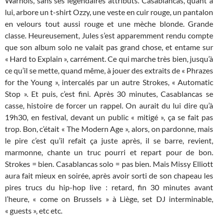
Warhols, sans ses légendaires attributs. Casablancas, quant à
lui, arbore un t-shirt Ozzy, une veste en cuir rouge, un pantalon
en velours tout aussi rouge et une mèche blonde. Grande
classe. Heureusement, Jules s’est apparemment rendu compte
que son album solo ne valait pas grand chose, et entame sur
« Hard to Explain », carrément. Ce qui marche très bien, jusqu’à
ce qu’il se mette, quand même, à jouer des extraits de « Phrazes
for the Young », intercalés par un autre Strokes, « Automatic
Stop ». Et puis, c’est fini. Après 30 minutes, Casablancas se
casse, histoire de forcer un rappel. On aurait du lui dire qu’à
19h30, en festival, devant un public « mitigé », ça se fait pas
trop. Bon, c’était « The Modern Age », alors, on pardonne, mais
le pire c’est qu’il refait ça juste après, il se barre, revient,
marmonne, chante un truc pourri et repart pour de bon.
Strokes = bien. Casablancas solo = pas bien. Mais Missy Elliott
aura fait mieux en soirée, après avoir sorti de son chapeau les
pires trucs du hip-hop live : retard, fin 30 minutes avant
l’heure, « come on Brussels » à Liège, set DJ interminable,
« guests », etc etc.