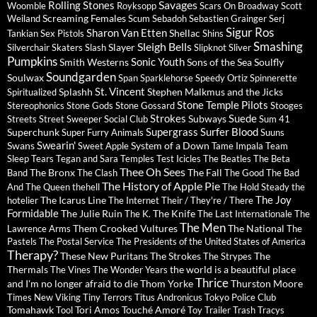
Savages
Rolling Stones
Woomble
Royksopp
Scars On Broadway
Scott
Screaming Females
Weiland
Scum
Sebadoh
Sebastien Grainger
Serj
Sigur Ros
Sharon Van Etten
Shellac
Tankian
Sex Pistols
Shins
Sleigh Bells
Smashing
Slayer
Silverchair
Skaters
Slash
Slipknot
Sliver
Pumpkins
Sonic Youth
Smith Westerns
Sons of the Sea
Soulfly
Soundgarden
Soulwax
Span
Sparklehorse
Speedy Ortiz
Spinnerette
St. Vincent
Splashh
Stephen Malkmus and the Jicks
Spiritualized
Stone Temple Pilots
Stereophonics
Stone Gods
Stone Gossard
Stooges
Strokes
Suede
Subways
Streets
Street Sweeper Social Club
Sum 41
Supergrass
Surfer Blood
Superchunk
Super Furry Animals
Suuns
Swearin'
Swans
System of a Down
Sweet Apple
Tame Impala
Team
Sleep
Tears
Tegan and Sara
Temples
Test Icicles
The Beatles
The Beta
Thee Oh Sees
The Bronx
The Fall
Band
The Clash
The Good The Bad
The History of Apple Pie
And The Queen
thehell
The Hold Steady
the
The Joy
The Icarus Line
hotelier
The Internet
Their / They're / There
Formidable
The Julie Ruin
The Knife
The K.
The Last Internationale
The
The Men
Them Crooked Vultures
The National
Lawrence Arms
The
Pastels
The Postal Service
The Presidents of the United States of America
Therapy?
These New Puritans
The Strokes
The
The Strypes
Thermals
the world is a beautiful place
The Vines
The Wonder Years
Thrice
and I'm no longer afraid to die
Thom Yorke
Thurston Moore
Times New Viking
Tiny Terrors
Titus Andronicus
Tokyo Police Club
Tomahawk
Tori Amos
Touché Amoré
Tool
Toy
Trailer Trash Tracys