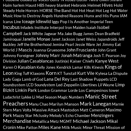
Hives
Haust
heavy blanket
Helmet
Hold
Haim
harlem
HBS
Hebronix
Steady
Hole
HORSE The Band
Horrors
Hot Hot Heat
Hot Leg
Hot Water
Hunx and His Punx
Music
How to Destroy Angels
Hundred Reasons
IAM
Iceage
Idlewild
Iggy Pop
I Is Another
Icarus Line
Imperial Teen
Incubus
Isobel
Interpol
Infadels
Institute
Iron Maiden
Isaïah
Campbell
Jack White
Jagwar Ma
Jake Bugg
James Dean Bradfield
Janelle Monae
Jamiroquai
Janet Jackson
Janet Weiss
Japandroids
Jeff
Jimmy Eat
Buckley
Jeff the Brotherhood
Jemina Pearl
Jessie Ware
Jet
J Mascis
John Frusciante
World
Joanna Gruesome
John Grant
Johnny Marr
Jonah Matranga
Johnny Foreigner
Josh T. Pearson
Joy
Julian Casablancas
Kanye West
Kaiser Chiefs
Division
Justin(e)
Kings of
Kasabian
Karen O
Kelly Jones
Kendrick Lamar
Kills
Kinesis
Leon
Korn
Kurt Vile
Klaxons
Kylesa
La Dispute
King Tuff
KT Tunstall
Lana Del Rey
Last Shadow Puppets
Lady Gaga
Lamb of God
LCD
Limp
Led Zeppelin
Soundsystem
LCD Soundystem
Libertines
Lil Wayne
Bizkit
Linkin Park
Los Campesinos
lower
London Grammar
Lorde
Manic Street
Lykke Li
Ludachrist
Mad Season
Magic Numbers
Preachers
Mark Lanegan
Marilyn Manson
Manu Chao
Marnie
Maximo
Massive Attack
Mastodon
Stern
Mars Volta
Matt Cameron
Park
Menzingers
Mazzy Star
Mclusky
Melody's Echo Chamber
Merchandise
Michael Jackson
Mikal
Metallica
Metz
MGMT
Miles Kane
Cronin
Milk Music
Mission of
Mike Patton
Minor Threat