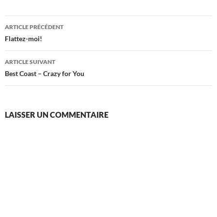
Navigation
ARTICLE PRÉCÉDENT
des
Flattez-moi!
articles
ARTICLE SUIVANT
Best Coast – Crazy for You
LAISSER UN COMMENTAIRE