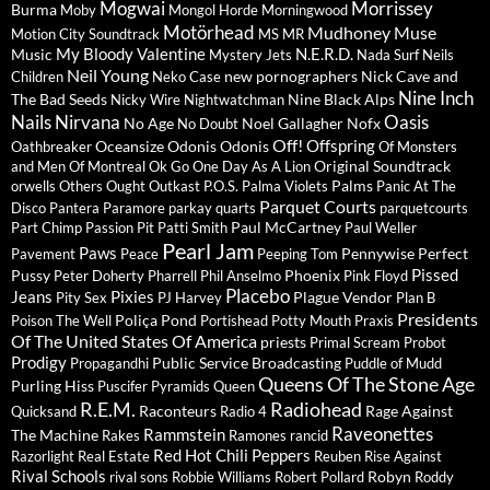
Mogwai
Morrissey
Burma
Moby
Mongol Horde
Morningwood
Motörhead
Mudhoney
Muse
Motion City Soundtrack
MS MR
My Bloody Valentine
N.E.R.D.
Music
Mystery Jets
Nada Surf
Neils
Neil Young
new pornographers
Nick Cave and
Children
Neko Case
Nine Inch
The Bad Seeds
Nine Black Alps
Nicky Wire
Nightwatchman
Nails
Nirvana
Oasis
No Age
Noel Gallagher
Nofx
No Doubt
Off!
Offspring
Oceansize
Odonis Odonis
Oathbreaker
Of Monsters
Original Soundtrack
and Men
Of Montreal
Ok Go
One Day As A Lion
Palms
orwells
Others
Ought
Outkast
P.O.S.
Palma Violets
Panic At The
Parquet Courts
Disco
Pantera
Paramore
parkay quarts
parquetcourts
Paul McCartney
Part Chimp
Passion Pit
Patti Smith
Paul Weller
Pearl Jam
Paws
Pennywise
Perfect
Pavement
Peace
Peeping Tom
Pissed
Pussy
Phoenix
Peter Doherty
Pharrell
Phil Anselmo
Pink Floyd
Placebo
Jeans
Pixies
Plague Vendor
Pity Sex
PJ Harvey
Plan B
Presidents
Poliça
Pond
Poison The Well
Portishead
Potty Mouth
Praxis
Of The United States Of America
priests
Primal Scream
Probot
Prodigy
Public Service Broadcasting
Propagandhi
Puddle of Mudd
Queens Of The Stone Age
Purling Hiss
Puscifer
Pyramids
Queen
R.E.M.
Radiohead
Raconteurs
Rage Against
Quicksand
Radio 4
Raveonettes
Rammstein
The Machine
Rakes
Ramones
rancid
Red Hot Chili Peppers
Razorlight
Real Estate
Reuben
Rise Against
Rival Schools
Robyn
rival sons
Robbie Williams
Robert Pollard
Roddy