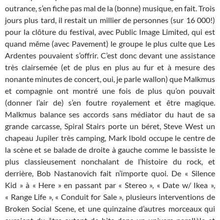
outrance, s’en fiche pas mal de la (bonne) musique, en fait. Trois
jours plus tard, il restait un millier de personnes (sur 16 000!)
pour la clôture du festival, avec Public Image Limited, qui est
quand même (avec Pavement) le groupe le plus culte que Les
Ardentes pouvaient s’offrir. C’est donc devant une assistance
très clairsemée (et de plus en plus au fur et à mesure des
nonante minutes de concert, oui, je parle wallon) que Malkmus
et compagnie ont montré une fois de plus qu’on pouvait
(donner l’air de) s’en foutre royalement et être magique.
Malkmus balance ses accords sans médiator du haut de sa
grande carcasse, Spiral Stairs porte un béret, Steve West un
chapeau Jupiler très camping, Mark Ibold occupe le centre de
la scène et se balade de droite à gauche comme le bassiste le
plus classieusement nonchalant de l’histoire du rock, et
derrière, Bob Nastanovich fait n’importe quoi. De « Silence
Kid » à « Here » en passant par « Stereo », « Date w/ Ikea »,
« Range Life », « Conduit for Sale », plusieurs interventions de
Broken Social Scene, et une quinzaine d’autres morceaux qui