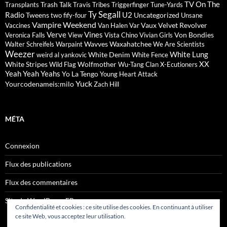
TV On The
Trash Talk
Transplants
Travis
Tribes
Triggerfinger
Tune-Yards
Ty Segall
Radio
U2
Tweens
Uncategorized
two fify-four
Unsane
Vampire Weekend
Vaux
Velvet Revolver
Vaccines
Van Halen
Var
Verve
Vines
Von Bondies
Veronica Falls
View
Vista Chino
Vivian Girls
Wavves
Waxahatchee
Walter Schreifels
Warpaint
We Are Scientists
Weezer
White Lung
White Denim
weird al yankovic
White Fence
XX
White Stripes
Wolfmother
Wild Flag
Wu-Tang Clan
X-Ecutioners
Yeah Yeah Yeahs
Yo La Tengo
Young Heart Attack
Yuck
Yourcodenameis:milo
Zach Hill
MÉTA
Connexion
Flux des publications
Flux des commentaires
Site de WordPress-FR
Confidentialité et cookies : ce site utilise des cookies. En continuant à utiliser
ce site Web, vous acceptez leur utilisation.