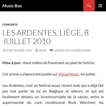
Aller
Recherche
Music Box
au
MENU
contenu
PRINCI
CONCERTS
LES ARDENTES, LIÈGE, 8
JUILLET 2010
8 SEPTEMBRE 2010
DENIS
LAISSER UN COMMENTAIRE
Mise à jour
: deux vidéos de Pavement au pied de l’article.
Cet article a d’abord été publié sur
Visual Music
, mi-juillet.
Les Ardentes, c’est un festival assez récent mais qui a déjà fait
pas mal parler de lui en Belgique et ailleurs, et qui est
facilement devenu un incontournable de la saison, entre le
supermarché du rock conditionné Rock Werchter, les