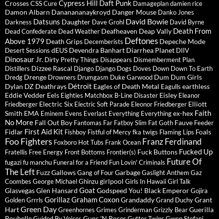
Cypress Hill
Daft Punk
Crosses
CSS
Cure
Damageplan
damien rice
Damon Albarn
Dananananaykroyd
Danger Mouse
Danko Jones
David Bowie
Datsuns
Daughter
Darkness
Dave Grohl
David Byrne
Death From
Deafheaven
Deap Vally
Dead Confederate
Dead Weather
Deftones
Above 1979
Death Grips
Depeche Mode
Decemberists
dEUS
Devendra Banhart
Diarrhea Planet
Desert Sessions
DIIV
Dinosaur Jr.
Dirty Pretty Things
Disappears
Dismemberment Plan
Dizzee Rascal
Distillers
Django Django
Dogs
Doves
Down
Down To Earth
Drenge
Dum Dum Girls
Dredg
Drowners
Drumgasm
Duke Garwood
Détroit
Dylan
DZ Deathrays
Eagles of Death Metal
earthless
Eagulls
Eddie Vedder
Eels
Eisley
Eighties Matchbox B-Line Disaster
Eleanor
Electric Six
Elliott
Friedberger
Electric Soft Parade
Eleonor Friedberger
Faith
Smith
EMA
ex-hex
Eminem
Evens
Everlast
Everything Everything
No More
Fall Out Boy
Fauve
Fantomas
Far
Fatboy Slim
Fat Goth
Feeder
First Aid Kit
Fidlar
Foals
Fishboy
Fistful of Mercy
fka twigs
Flaming Lips
Foo Fighters
Franz Ferdinand
Foxboro Hot Tubs
Frank Ocean
Fucked Up
Fuck Buttons
Fratellis
Free Energy
Front Bottoms
Frontier(s)
Future Of
fugazi
fu manchu
Funeral for a Friend
Fun Lovin' Criminals
The Left
Fuzz
Gallows
Garbage
Gang of Four
Gaslight Anthem
Gaz
girlpool
Coombes
George Michael
Ghinzu
Girls In Hawaii
Girl Talk
Goat
Glasvegas
Glen Hansard
Godspeed You! Black Emperor
Gojira
Gorillaz
Graham Coxon
Grandaddy
Grant
Golden Grrrls
Grand Duchy
Green Day
Hart
Guerilla
Greenhornes
Grimes
Grinderman
Grizzly Bear
Poubelle
Guns 'N Roses
Guided By Voices
Gutter Twins
Gwen Stefani