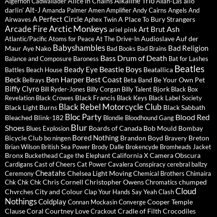
Alkaline Trio
Alice In Chains
allo
Algernon Cadwallader
Allah-Las
Alt-J
darlin'
Amanda Palmer
Amen
Amplifier
Andy Cairns
Angels And
A Perfect Circle
A Place To Bury Strangers
Airwaves
Aphex Twin
Arctic Monkeys
Arcade Fire
Ash
Art Brut
ariel pink
Audioslave
Auf der
Atlantic/Pacific
Atoms for Peace
At The Drive-In
Babyshambles
Bad Religion
Maur
Aye Nako
Bad Books
Bad Brains
Bass Drum of Death
Balance and Composure
Baroness
Bat for Lashes
Beatles
Beastie Boys
Beady Eye
Beatallica
Battles
Beach House
Beck
Ben Harper
Best Coast
Be Your Own Pet
Bellrays
Beta Band
Biffy Clyro
Bjork
Bill Ryder-Jones
Billy Corgan
Billy Talent
Black Box
Black Francis
Revelation
Black Crowes
Black Keys
Black Label Society
Black Rebel Motorcycle Club
Black Light Burns
Black Sabbath
Bloc Party
Blood Red
Bleached
Blink-182
Blondie
Bloodhound Gang
Blur
Shoes
Boards of Canada
Bob Mould
Bombay
Blues Explosion
Bored Nothing
Bicycle Club
Brandon Boyd
Breton
bo ningen
Bravery
Brian Wilson
British Sea Power
Brody Dalle
Brokencyde
Bromheads Jacket
Bronx
California X
Camera Obscura
Buckethead
Cage the Elephant
Cardigans
Cast of Cheers
Cat Power
Cavalera Conspiracy
cerebral ballzy
Cheatahs
Chelsea Light Moving
Ceremony
Chemical Brothers
Chimaira
Chris Cornell
Christopher Owens
chumped
Chk Chk Chk
Chromatics
Cloud
Chvrches
City and Colour
Clap Your Hands Say Yeah
Clash
Nothings
Coldplay
Cooper Temple
Connan Mockasin
Converge
Clause
Coral
Courtney Love
Cradle of Filth
Crocodiles
Crackout