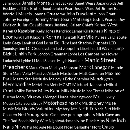
Janelle Monae
Jamiroquai
Janet Jackson
Janet Weiss
Japandroids
Jeff
Jimmy Eat
Buckley
Jeff the Brotherhood
Jemina Pearl
Jessie Ware
Jet
J Mascis
John Frusciante
World
Joanna Gruesome
John Grant
Johnny Marr
Jonah Matranga
Johnny Foreigner
Josh T. Pearson
Joy
Julian Casablancas
Kanye West
Kaiser Chiefs
Division
Justin(e)
Kings of
Kasabian
Karen O
Kelly Jones
Kendrick Lamar
Kills
Kinesis
Leon
Korn
Kurt Vile
Klaxons
Kylesa
La Dispute
King Tuff
KT Tunstall
Lana Del Rey
Last Shadow Puppets
Lady Gaga
Lamb of God
LCD
Limp
Led Zeppelin
Soundsystem
LCD Soundystem
Libertines
Lil Wayne
Bizkit
Linkin Park
Los Campesinos
lower
London Grammar
Lorde
Manic Street
Lykke Li
Ludachrist
Mad Season
Magic Numbers
Preachers
Mark Lanegan
Marilyn Manson
Manu Chao
Marnie
Maximo
Massive Attack
Mastodon
Stern
Mars Volta
Matt Cameron
Park
Menzingers
Mazzy Star
Mclusky
Melody's Echo Chamber
Merchandise
Michael Jackson
Mikal
Metallica
Metz
MGMT
Miles Kane
Cronin
Milk Music
Mission of
Mike Patton
Minor Threat
Mogwai
Morrissey
Burma
Moby
Mongol Horde
Morningwood
Motörhead
Mudhoney
Muse
Motion City Soundtrack
MS MR
My Bloody Valentine
N.E.R.D.
Music
Mystery Jets
Nada Surf
Neils
Neil Young
new pornographers
Nick Cave and
Children
Neko Case
Nine Inch
The Bad Seeds
Nine Black Alps
Nicky Wire
Nightwatchman
Nails
Nirvana
Oasis
No Age
Noel Gallagher
Nofx
No Doubt