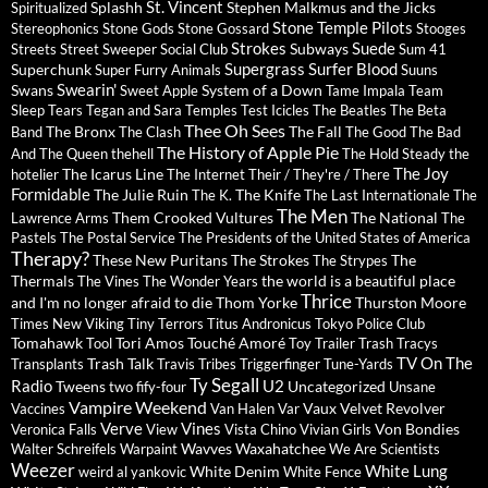
St. Vincent
Splashh
Stephen Malkmus and the Jicks
Spiritualized
Stone Temple Pilots
Stereophonics
Stone Gods
Stone Gossard
Stooges
Strokes
Suede
Subways
Streets
Street Sweeper Social Club
Sum 41
Supergrass
Surfer Blood
Superchunk
Super Furry Animals
Suuns
Swearin'
Swans
System of a Down
Sweet Apple
Tame Impala
Team
Sleep
Tears
Tegan and Sara
Temples
Test Icicles
The Beatles
The Beta
Thee Oh Sees
The Bronx
The Fall
Band
The Clash
The Good The Bad
The History of Apple Pie
And The Queen
thehell
The Hold Steady
the
The Joy
The Icarus Line
hotelier
The Internet
Their / They're / There
Formidable
The Julie Ruin
The Knife
The K.
The Last Internationale
The
The Men
Them Crooked Vultures
The National
Lawrence Arms
The
Pastels
The Postal Service
The Presidents of the United States of America
Therapy?
These New Puritans
The Strokes
The
The Strypes
Thermals
the world is a beautiful place
The Vines
The Wonder Years
Thrice
and I'm no longer afraid to die
Thom Yorke
Thurston Moore
Times New Viking
Tiny Terrors
Titus Andronicus
Tokyo Police Club
Tomahawk
Tori Amos
Touché Amoré
Tool
Toy
Trailer Trash Tracys
TV On The
Trash Talk
Transplants
Travis
Tribes
Triggerfinger
Tune-Yards
Ty Segall
Radio
U2
Tweens
Uncategorized
two fify-four
Unsane
Vampire Weekend
Vaux
Velvet Revolver
Vaccines
Van Halen
Var
Verve
Vines
Von Bondies
Veronica Falls
View
Vista Chino
Vivian Girls
Wavves
Waxahatchee
Walter Schreifels
Warpaint
We Are Scientists
Weezer
White Lung
White Denim
weird al yankovic
White Fence