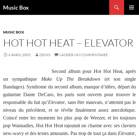
Aller
Recherche
Music Box
au
MENU
contenu
PRINCI
MUSIC BOX
HOT HOT HEAT – ELEVATOR
6 AVRIL 2005
DENIS
LAISSER UN COMMENTAIRE
Second album pour Hot Hot Heat, après
un sympathique
Make Up The Breakdown
(et son single
Bandages). Syndrome du second album, manque d’idées, départ du
guitariste Dante DeCaro, les paris sont ouverts pour trouver le
responsable du fait qu’
Elevator
, sans être mauvais, n’attenint pas le
niveau du précédent, et se révèle finalement assez anecdotique.
Coincé entre les moments les plus pop de Weezer, et les toujours
pop Wannadies, Hot Hot Heat rajoutait un charme avec ses claviers
new-wavy et des textes amusants. Pas trop de tout ça dans
Elevator
,