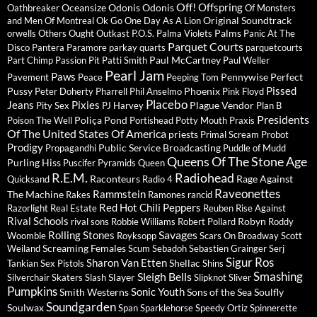
Off!
Offspring
Oceansize
Odonis Odonis
Oathbreaker
Of Monsters
Original Soundtrack
and Men
Of Montreal
Ok Go
One Day As A Lion
Palms
orwells
Others
Ought
Outkast
P.O.S.
Palma Violets
Panic At The
Parquet Courts
Disco
Pantera
Paramore
parkay quarts
parquetcourts
Paul McCartney
Part Chimp
Passion Pit
Patti Smith
Paul Weller
Pearl Jam
Paws
Pennywise
Perfect
Pavement
Peace
Peeping Tom
Pissed
Pussy
Phoenix
Peter Doherty
Pharrell
Phil Anselmo
Pink Floyd
Placebo
Jeans
Pixies
Plague Vendor
Pity Sex
PJ Harvey
Plan B
Presidents
Poliça
Pond
Poison The Well
Portishead
Potty Mouth
Praxis
Of The United States Of America
priests
Primal Scream
Probot
Prodigy
Public Service Broadcasting
Propagandhi
Puddle of Mudd
Queens Of The Stone Age
Purling Hiss
Puscifer
Pyramids
Queen
R.E.M.
Radiohead
Raconteurs
Rage Against
Quicksand
Radio 4
Raveonettes
Rammstein
The Machine
Rakes
Ramones
rancid
Red Hot Chili Peppers
Razorlight
Real Estate
Reuben
Rise Against
Rival Schools
Robyn
rival sons
Robbie Williams
Robert Pollard
Roddy
Savages
Rolling Stones
Woomble
Royksopp
Scars On Broadway
Scott
Screaming Females
Weiland
Scum
Sebadoh
Sebastien Grainger
Serj
Sigur Ros
Sharon Van Etten
Shellac
Tankian
Sex Pistols
Shins
Sleigh Bells
Smashing
Slayer
Silverchair
Skaters
Slash
Slipknot
Sliver
Pumpkins
Sonic Youth
Smith Westerns
Sons of the Sea
Soulfly
Soundgarden
Soulwax
Span
Sparklehorse
Speedy Ortiz
Spinnerette