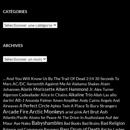
CATÉGORIES
Catégories
ARCHIVES
Archives
... And You Will Know Us By The Trail Of Dead
2:54
30 Seconds To
AC/DC
Against Me
Alain
Mars
Aerosmith
Air
Alabama Shakes
Alanis Morissette
Albert Hammond Jr.
Johannes
Alex Turner
Alkaline Trio
Alice In Chains
allo
Algernon Cadwallader
Allah-Las
Alt-J
darlin'
Amanda Palmer
Amen
Amplifier
Andy Cairns
Angels And
A Perfect Circle
A Place To Bury Strangers
Airwaves
Aphex Twin
Arctic Monkeys
Arcade Fire
Ash
Art Brut
ariel pink
Audioslave
Auf der
Atlantic/Pacific
Atoms for Peace
At The Drive-In
Babyshambles
Bad Religion
Maur
Aye Nako
Bad Books
Bad Brains
Bass Drum of Death
Balance and Composure
Baroness
Bat for Lashes