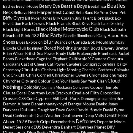
Beatles
Beastie Boys
Beady Eye
Beatallica
Battles
Beach House
Beck
Ben Harper
Best Coast
Be Your Own Pet
Bellrays
Beta Band
Biffy Clyro
Bjork
Bill Ryder-Jones
Billy Corgan
Billy Talent
Black Box
Black Francis
Revelation
Black Crowes
Black Keys
Black Label Society
Black Rebel Motorcycle Club
Black Light Burns
Black Sabbath
Bloc Party
Blood Red
Bleached
Blink-182
Blondie
Bloodhound Gang
Blur
Shoes
Boards of Canada
Bob Mould
Bombay
Blues Explosion
Bored Nothing
Bicycle Club
Brandon Boyd
Breton
bo ningen
Bravery
Brian Wilson
British Sea Power
Brody Dalle
Brokencyde
Bromheads Jacket
Bronx
California X
Camera Obscura
Buckethead
Cage the Elephant
Cardigans
Cast of Cheers
Cat Power
Cavalera Conspiracy
cerebral ballzy
Cheatahs
Chelsea Light Moving
Ceremony
Chemical Brothers
Chimaira
Chris Cornell
Christopher Owens
chumped
Chk Chk Chk
Chromatics
Cloud
Chvrches
City and Colour
Clap Your Hands Say Yeah
Clash
Nothings
Coldplay
Cooper Temple
Connan Mockasin
Converge
Clause
Coral
Courtney Love
Cradle of Filth
Crocodiles
Crackout
Cypress Hill
Daft Punk
Crosses
CSS
Cure
Damageplan
damien rice
Damon Albarn
Dananananaykroyd
Danger Mouse
Danko Jones
David Bowie
Datsuns
Daughter
Darkness
Dave Grohl
David Byrne
Death From
Deafheaven
Deap Vally
Dead Confederate
Dead Weather
Deftones
Above 1979
Death Grips
Depeche Mode
Decemberists
dEUS
Devendra Banhart
Diarrhea Planet
Desert Sessions
DIIV
Dinosaur Jr.
Dirty Pretty Things
Disappears
Dismemberment Plan