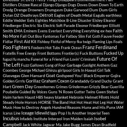
Dizzee Rascal
Distillers
Django Django
Dogs
Doves
Down
Down To Earth
Drenge
Dum Dum Girls
Dredg
Drowners
Drumgasm
Duke Garwood
Détroit
Dylan
DZ Deathrays
Eagles of Death Metal
earthless
Eagulls
Eddie Vedder
Eels
Eisley
Eighties Matchbox B-Line Disaster
Eleanor
Electric Six
Elliott
Friedberger
Electric Soft Parade
Eleonor Friedberger
Faith
Smith
EMA
ex-hex
Eminem
Evens
Everlast
Everything Everything
No More
Fall Out Boy
Fauve
Fantomas
Far
Fatboy Slim
Fat Goth
Feeder
First Aid Kit
Fidlar
Foals
Fishboy
Fistful of Mercy
fka twigs
Flaming Lips
Foo Fighters
Franz Ferdinand
Foxboro Hot Tubs
Frank Ocean
Fucked Up
Fuck Buttons
Fratellis
Free Energy
Front Bottoms
Frontier(s)
Future Of
fugazi
fu manchu
Funeral for a Friend
Fun Lovin' Criminals
The Left
Fuzz
Gallows
Garbage
Gang of Four
Gaslight Anthem
Gaz
girlpool
Coombes
George Michael
Ghinzu
Girls In Hawaii
Girl Talk
Goat
Glasvegas
Glen Hansard
Godspeed You! Black Emperor
Gojira
Gorillaz
Graham Coxon
Grandaddy
Grant
Golden Grrrls
Grand Duchy
Green Day
Hart
Guerilla
Greenhornes
Grimes
Grinderman
Grizzly Bear
Poubelle
Guns 'N Roses
Guided By Voices
Gutter Twins
Gwen Stefani
Hives
Haust
heavy blanket
Helmet
Hold
Haim
harlem
HBS
Hebronix
Steady
Hole
HORSE The Band
Horrors
Hot Hot Heat
Hot Leg
Hot Water
Hunx and His Punx
Music
How to Destroy Angels
Hundred Reasons
IAM
Iceage
Idlewild
Iggy Pop
I Is Another
Icarus Line
Imperial Teen
Incubus
Isobel
Interpol
Infadels
Institute
Iron Maiden
Isaïah
Campbell
Jack White
Jagwar Ma
Jake Bugg
James Dean Bradfield