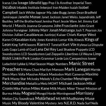
Iceage
Idlewild
Iggy Pop
I Is Another
Icarus Line
Imperial Teen
Incubus
Isobel
Interpol
Infadels
Institute
Iron Maiden
Isaïah
Campbell
Jack White
Jagwar Ma
Jake Bugg
James Dean Bradfield
Janelle Monae
Jamiroquai
Janet Jackson
Janet Weiss
Japandroids
Jeff
Jimmy Eat
Buckley
Jeff the Brotherhood
Jemina Pearl
Jessie Ware
Jet
J Mascis
John Frusciante
World
Joanna Gruesome
John Grant
Johnny Marr
Jonah Matranga
Johnny Foreigner
Josh T. Pearson
Joy
Julian Casablancas
Kanye West
Kaiser Chiefs
Division
Justin(e)
Kings of
Kasabian
Karen O
Kelly Jones
Kendrick Lamar
Kills
Kinesis
Leon
Korn
Kurt Vile
Klaxons
Kylesa
La Dispute
King Tuff
KT Tunstall
Lana Del Rey
Last Shadow Puppets
Lady Gaga
Lamb of God
LCD
Limp
Led Zeppelin
Soundsystem
LCD Soundystem
Libertines
Lil Wayne
Bizkit
Linkin Park
Los Campesinos
lower
London Grammar
Lorde
Manic Street
Lykke Li
Ludachrist
Mad Season
Magic Numbers
Preachers
Mark Lanegan
Marilyn Manson
Manu Chao
Marnie
Maximo
Massive Attack
Mastodon
Stern
Mars Volta
Matt Cameron
Park
Menzingers
Mazzy Star
Mclusky
Melody's Echo Chamber
Merchandise
Michael Jackson
Mikal
Metallica
Metz
MGMT
Miles Kane
Cronin
Milk Music
Mission of
Mike Patton
Minor Threat
Mogwai
Morrissey
Burma
Moby
Mongol Horde
Morningwood
Motörhead
Mudhoney
Muse
Motion City Soundtrack
MS MR
My Bloody Valentine
N.E.R.D.
Music
Mystery Jets
Nada Surf
Neils