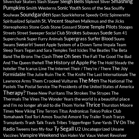
Sleigh Bells
Smashing
Slayer
Silverchair
Skaters
Slash
Slipknot
Sliver
Pumpkins
Sonic Youth
Smith Westerns
Sons of the Sea
Soulfly
Soundgarden
Soulwax
Span
Sparklehorse
Speedy Ortiz
Spinnerette
St. Vincent
Splashh
Stephen Malkmus and the Jicks
Spiritualized
Stone Temple Pilots
Stereophonics
Stone Gods
Stone Gossard
Stooges
Strokes
Suede
Subways
Streets
Street Sweeper Social Club
Sum 41
Supergrass
Surfer Blood
Superchunk
Super Furry Animals
Suuns
Swearin'
Swans
System of a Down
Sweet Apple
Tame Impala
Team
Sleep
Tears
Tegan and Sara
Temples
Test Icicles
The Beatles
The Beta
Thee Oh Sees
The Bronx
The Fall
Band
The Clash
The Good The Bad
The History of Apple Pie
And The Queen
thehell
The Hold Steady
the
The Joy
The Icarus Line
hotelier
The Internet
Their / They're / There
Formidable
The Julie Ruin
The Knife
The K.
The Last Internationale
The
The Men
Them Crooked Vultures
The National
Lawrence Arms
The
Pastels
The Postal Service
The Presidents of the United States of America
Therapy?
These New Puritans
The Strokes
The
The Strypes
Thermals
the world is a beautiful place
The Vines
The Wonder Years
Thrice
and I'm no longer afraid to die
Thom Yorke
Thurston Moore
Times New Viking
Tiny Terrors
Titus Andronicus
Tokyo Police Club
Tomahawk
Tori Amos
Touché Amoré
Tool
Toy
Trailer Trash Tracys
TV On The
Trash Talk
Transplants
Travis
Tribes
Triggerfinger
Tune-Yards
Ty Segall
Radio
U2
Tweens
Uncategorized
two fify-four
Unsane
Vampire Weekend
Vaux
Velvet Revolver
Vaccines
Van Halen
Var