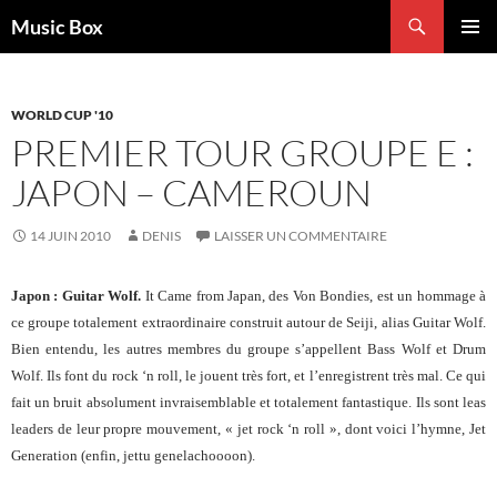
Aller
Recherche
Music Box
au
MENU
contenu
PRINCI
WORLD CUP '10
PREMIER TOUR GROUPE E :
JAPON – CAMEROUN
14 JUIN 2010
DENIS
LAISSER UN COMMENTAIRE
Japon : Guitar Wolf.
It Came from Japan, des Von Bondies, est un hommage à
ce groupe totalement extraordinaire construit autour de Seiji, alias Guitar Wolf.
Bien entendu, les autres membres du groupe s’appellent Bass Wolf et Drum
Wolf. Ils font du rock ‘n roll, le jouent très fort, et l’enregistrent très mal. Ce qui
fait un bruit absolument invraisemblable et totalement fantastique. Ils sont leas
leaders de leur propre mouvement, « jet rock ‘n roll », dont voici l’hymne, Jet
Generation (enfin, jettu genelachoooon).