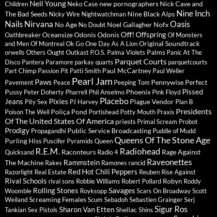
Neil Young
new pornographers
Nick Cave and
Children
Neko Case
Nine Inch
The Bad Seeds
Nine Black Alps
Nicky Wire
Nightwatchman
Nails
Nirvana
Oasis
No Age
Noel Gallagher
Nofx
No Doubt
Off!
Offspring
Oceansize
Odonis Odonis
Oathbreaker
Of Monsters
Original Soundtrack
and Men
Of Montreal
Ok Go
One Day As A Lion
Palms
orwells
Others
Ought
Outkast
P.O.S.
Palma Violets
Panic At The
Parquet Courts
Disco
Pantera
Paramore
parkay quarts
parquetcourts
Paul McCartney
Part Chimp
Passion Pit
Patti Smith
Paul Weller
Pearl Jam
Paws
Pennywise
Perfect
Pavement
Peace
Peeping Tom
Pissed
Pussy
Phoenix
Peter Doherty
Pharrell
Phil Anselmo
Pink Floyd
Placebo
Jeans
Pixies
Plague Vendor
Pity Sex
PJ Harvey
Plan B
Presidents
Poliça
Pond
Poison The Well
Portishead
Potty Mouth
Praxis
Of The United States Of America
priests
Primal Scream
Probot
Prodigy
Public Service Broadcasting
Propagandhi
Puddle of Mudd
Queens Of The Stone Age
Purling Hiss
Puscifer
Pyramids
Queen
R.E.M.
Radiohead
Raconteurs
Rage Against
Quicksand
Radio 4
Raveonettes
Rammstein
The Machine
Rakes
Ramones
rancid
Red Hot Chili Peppers
Razorlight
Real Estate
Reuben
Rise Against
Rival Schools
Robyn
rival sons
Robbie Williams
Robert Pollard
Roddy
Savages
Rolling Stones
Woomble
Royksopp
Scars On Broadway
Scott
Screaming Females
Weiland
Scum
Sebadoh
Sebastien Grainger
Serj
Sigur Ros
Sharon Van Etten
Shellac
Tankian
Sex Pistols
Shins