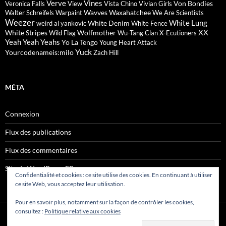
Verve
Vines
Von Bondies
Veronica Falls
View
Vista Chino
Vivian Girls
Wavves
Waxahatchee
Walter Schreifels
Warpaint
We Are Scientists
Weezer
White Lung
White Denim
weird al yankovic
White Fence
XX
White Stripes
Wolfmother
Wild Flag
Wu-Tang Clan
X-Ecutioners
Yeah Yeah Yeahs
Yo La Tengo
Young Heart Attack
Yuck
Yourcodenameis:milo
Zach Hill
MÉTA
Connexion
Flux des publications
Flux des commentaires
Site de WordPress-FR
Confidentialité et cookies : ce site utilise des cookies. En continuant à utiliser
ce site Web, vous acceptez leur utilisation.
Pour en savoir plus, notamment sur la façon de contrôler les cookies,
consultez :
Politique relative aux cookies