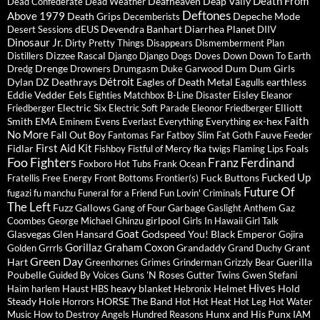
Death From
Deafheaven
Deap Vally
Dead Confederate
Dead Weather
Deftones
Above 1979
Death Grips
Depeche Mode
Decemberists
dEUS
Devendra Banhart
Diarrhea Planet
Desert Sessions
DIIV
Dinosaur Jr.
Dirty Pretty Things
Disappears
Dismemberment Plan
Dizzee Rascal
Distillers
Django Django
Dogs
Doves
Down
Down To Earth
Drenge
Dum Dum Girls
Dredg
Drowners
Drumgasm
Duke Garwood
Détroit
Dylan
DZ Deathrays
Eagles of Death Metal
earthless
Eagulls
Eddie Vedder
Eels
Eisley
Eighties Matchbox B-Line Disaster
Eleanor
Electric Six
Elliott
Friedberger
Electric Soft Parade
Eleonor Friedberger
Faith
Smith
EMA
ex-hex
Eminem
Evens
Everlast
Everything Everything
No More
Fall Out Boy
Fauve
Fantomas
Far
Fatboy Slim
Fat Goth
Feeder
First Aid Kit
Fidlar
Foals
Fishboy
Fistful of Mercy
fka twigs
Flaming Lips
Foo Fighters
Franz Ferdinand
Foxboro Hot Tubs
Frank Ocean
Fucked Up
Fuck Buttons
Fratellis
Free Energy
Front Bottoms
Frontier(s)
Future Of
fugazi
fu manchu
Funeral for a Friend
Fun Lovin' Criminals
The Left
Fuzz
Gallows
Garbage
Gang of Four
Gaslight Anthem
Gaz
girlpool
Coombes
George Michael
Ghinzu
Girls In Hawaii
Girl Talk
Goat
Glasvegas
Glen Hansard
Godspeed You! Black Emperor
Gojira
Gorillaz
Graham Coxon
Grandaddy
Grant
Golden Grrrls
Grand Duchy
Green Day
Hart
Guerilla
Greenhornes
Grimes
Grinderman
Grizzly Bear
Poubelle
Guns 'N Roses
Guided By Voices
Gutter Twins
Gwen Stefani
Hives
Haust
heavy blanket
Helmet
Hold
Haim
harlem
HBS
Hebronix
Steady
Hole
HORSE The Band
Horrors
Hot Hot Heat
Hot Leg
Hot Water
Hunx and His Punx
Music
How to Destroy Angels
Hundred Reasons
IAM