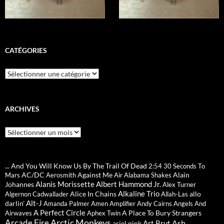
CATÉGORIES
Catégories
ARCHIVES
Archives
... And You Will Know Us By The Trail Of Dead
2:54
30 Seconds To
AC/DC
Against Me
Alain
Mars
Aerosmith
Air
Alabama Shakes
Alanis Morissette
Albert Hammond Jr.
Johannes
Alex Turner
Alkaline Trio
Alice In Chains
allo
Algernon Cadwallader
Allah-Las
Alt-J
darlin'
Amanda Palmer
Amen
Amplifier
Andy Cairns
Angels And
A Perfect Circle
A Place To Bury Strangers
Airwaves
Aphex Twin
Arctic Monkeys
Arcade Fire
Ash
Art Brut
ariel pink