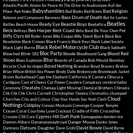
Audioslave
Auf der
Atlantic/Pacific
Atoms for Peace
At The Drive-In
Babyshambles
Bad Religion
Maur
Aye Nako
Bad Books
Bad Brains
Bass Drum of Death
Balance and Composure
Baroness
Bat for Lashes
Beatles
Beastie Boys
Beady Eye
Beatallica
Battles
Beach House
Beck
Ben Harper
Best Coast
Be Your Own Pet
Bellrays
Beta Band
Biffy Clyro
Bjork
Bill Ryder-Jones
Billy Corgan
Billy Talent
Black Box
Black Francis
Revelation
Black Crowes
Black Keys
Black Label Society
Black Rebel Motorcycle Club
Black Light Burns
Black Sabbath
Bloc Party
Blood Red
Bleached
Blink-182
Blondie
Bloodhound Gang
Blur
Shoes
Boards of Canada
Bob Mould
Bombay
Blues Explosion
Bored Nothing
Bicycle Club
Brandon Boyd
Breton
bo ningen
Bravery
Brian Wilson
British Sea Power
Brody Dalle
Brokencyde
Bromheads Jacket
Bronx
California X
Camera Obscura
Buckethead
Cage the Elephant
Cardigans
Cast of Cheers
Cat Power
Cavalera Conspiracy
cerebral ballzy
Cheatahs
Chelsea Light Moving
Ceremony
Chemical Brothers
Chimaira
Chris Cornell
Christopher Owens
chumped
Chk Chk Chk
Chromatics
Cloud
Chvrches
City and Colour
Clap Your Hands Say Yeah
Clash
Nothings
Coldplay
Cooper Temple
Connan Mockasin
Converge
Clause
Coral
Courtney Love
Cradle of Filth
Crocodiles
Crackout
Cypress Hill
Daft Punk
Crosses
CSS
Cure
Damageplan
damien rice
Damon Albarn
Dananananaykroyd
Danger Mouse
Danko Jones
David Bowie
Datsuns
Daughter
Darkness
Dave Grohl
David Byrne